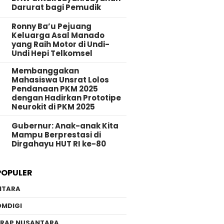
Darurat bagi Pemudik
Ronny Ba’u Pejuang
Keluarga Asal Manado
yang Raih Motor di Undi-
Undi Hepi Telkomsel
Membanggakan
Mahasiswa Unsrat Lolos
Pendanaan PKM 2025
dengan Hadirkan Prototipe
Neurokit di PKM 2025
Gubernur: Anak-anak Kita
Mampu Berprestasi di
Dirgahayu HUT RI ke-80
POPULER
NTARA
OMDIGI
ERAP NUSANTARA