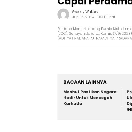
Capai Perdamai
Gracey Wakary
Juni 16, 2024
919 Dilihat
Perdana Menteri Jepang Fumio Kishida men
(JCC), Senayan, Jakarta, Kamis (7/9/2023
(ADITYA PRADANA PUTRA/ADITYA PRADANA
BACAAN LAINNYA
Menhut Pastikan Negara
Pr
Hadir Untuk Mencegah
Ul
Karhutla
Di
GI