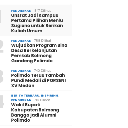
1
PENDIDIKAN
847 Dilihat
Unsrat Jadi Kampus
Pertama Pilihan Menlu
Sugiono untuk Berikan
Kuliah Umum
2
PENDIDIKAN
758 Dilihat
Wujudkan Program Bina
Desa Berkelanjutan
Pemkab Bolmong
Gandeng Polimdo
3
PENDIDIKAN
740 Dilihat
Polimdo Terus Tambah
Pundi Medali di PORSENI
XV Medan
4
BERITA TERBARU
,
INSPIRING
,
PENDIDIKAN
719 Dilihat
Wakil Bupati
Kabupaten Bolmong
Bangga jadi Alumni
Polimdo