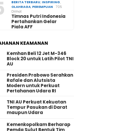
5
BERITA TERBARU
,
INSPIRING
,
OLAHRAGA
,
PEREMPUAN
705
Dilihat
Timnas Putri Indonesia
Pertahankan Gelar
Piala AFF
AHANAN KEAMANAN
Kemhan Beli 12 Jet M-346
Block 20 untuk Latih Pilot TNI
AU
Presiden Prabowo Serahkan
Rafale dan Alutsista
Modern untuk Perkuat
Pertahanan Udara RI
TNI AU Perkuat Kekuatan
Tempur Pasukan di Darat
maupun Udara
Kemenkopolkam Berharap
Pemda Sulut Bentuk Tim