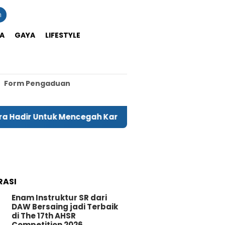
n
A
GAYA
LIFESTYLE
Form Pengaduan
 Untuk Mencegah Karhutla
Produk Hasil Daur Ula
RASI
Enam Instruktur SR dari
DAW Bersaing jadi Terbaik
di The 17th AHSR
Competition 2026