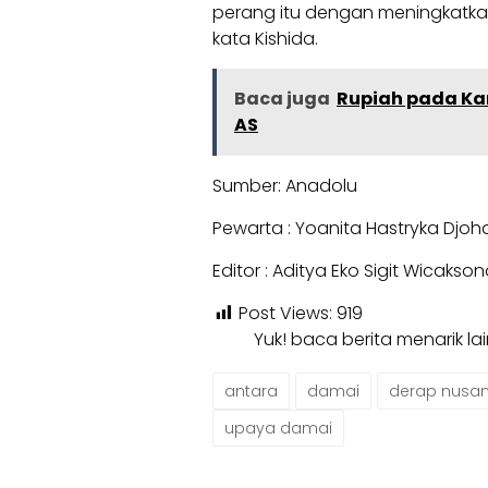
perang itu dengan meningkatkan
kata Kishida.
Baca juga
Rupiah pada Kam
AS
Sumber: Anadolu
Pewarta : Yoanita Hastryka Djoh
Editor : Aditya Eko Sigit Wicakso
Post Views:
919
Yuk! baca berita menarik l
antara
damai
derap nusan
upaya damai