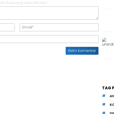
kan.
Ruas yang wajib ditandai
*
TAG 
A
K
D