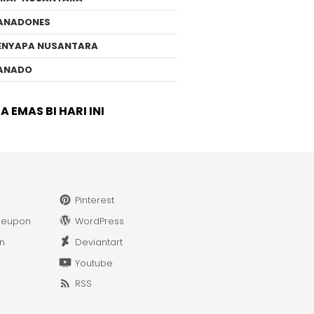
ANADONES
ENYAPA NUSANTARA
ANADO
 EMAS BI HARI INI
Pinterest
leupon
WordPress
in
Deviantart
Youtube
RSS