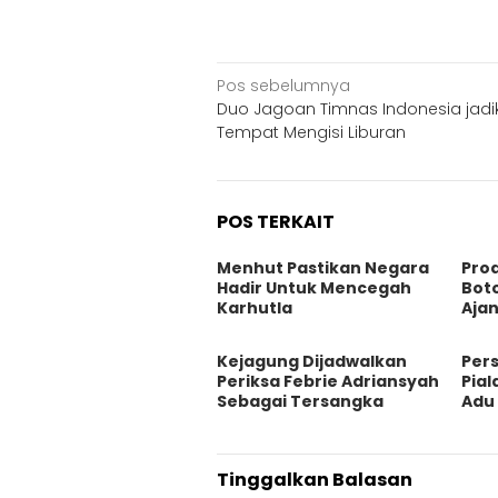
Navigasi
Pos sebelumnya
Duo Jagoan Timnas Indonesia jadik
pos
Tempat Mengisi Liburan
POS TERKAIT
Menhut Pastikan Negara
Prod
Hadir Untuk Mencegah
Boto
Karhutla
Ajan
Kejagung Dijadwalkan
Per
Periksa Febrie Adriansyah
Pial
Sebagai Tersangka
Adu 
Tinggalkan Balasan