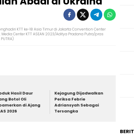
an Abadi di Ukraina
ghadiri KTT ke-18 Asia Timur di Jakarta Convention Center
). Media Center KTT ASEAN 2023/Aditya Pradana Putra/pras
 PUTRA)
oduk Hasil Daur
Kejagung Dijadwalkan
ang Botol Oli
Periksa Febrie
pamerkan di Ajang
Adriansyah Sebagai
IAS 2026
Tersangka
BERI