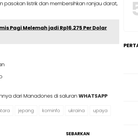
 pasokan listrik dan membersihkan ranjau darat,
is Pagi Melemah jadi Rp16.275 Per Dolar
PERT
an
no
ainnya dari Manadones di saluran
WHATSAPP
tara
jepang
kominfo
ukraina
upaya
SEBARKAN