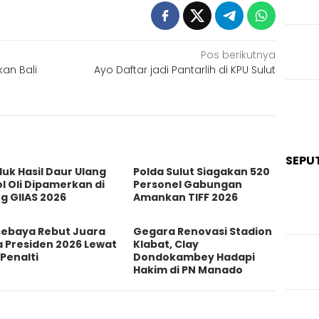
Pos berikutnya
an Bali
Ayo Daftar jadi Pantarlih di KPU Sulut
SEPU
uk Hasil Daur Ulang
Polda Sulut Siagakan 520
l Oli Dipamerkan di
Personel Gabungan
g GIIAS 2026
Amankan TIFF 2026
sebaya Rebut Juara
Gegara Renovasi Stadion
a Presiden 2026 Lewat
Klabat, Clay
Penalti
Dondokambey Hadapi
Hakim di PN Manado