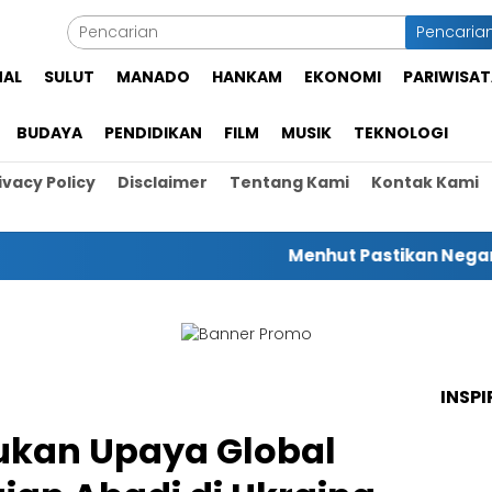
Pencaria
NAL
SULUT
MANADO
HANKAM
EKONOMI
PARIWISAT
BUDAYA
PENDIDIKAN
FILM
MUSIK
TEKNOLOGI
ivacy Policy
Disclaimer
Tentang Kami
Kontak Kami
Menhut Pastikan Negara Hadir
INSPI
ukan Upaya Global