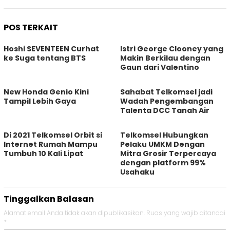
POS TERKAIT
Hoshi SEVENTEEN Curhat
Istri George Clooney yang
ke Suga tentang BTS
Makin Berkilau dengan
Gaun dari Valentino
New Honda Genio Kini
Sahabat Telkomsel jadi
Tampil Lebih Gaya
Wadah Pengembangan
Talenta DCC Tanah Air
Di 2021 Telkomsel Orbit si
Telkomsel Hubungkan
Internet Rumah Mampu
Pelaku UMKM Dengan
Tumbuh 10 Kali Lipat
Mitra Grosir Terpercaya
dengan platform 99%
Usahaku
Tinggalkan Balasan
Alamat email Anda tidak akan dipublikasikan.
Ruas yang wajib ditandai
*