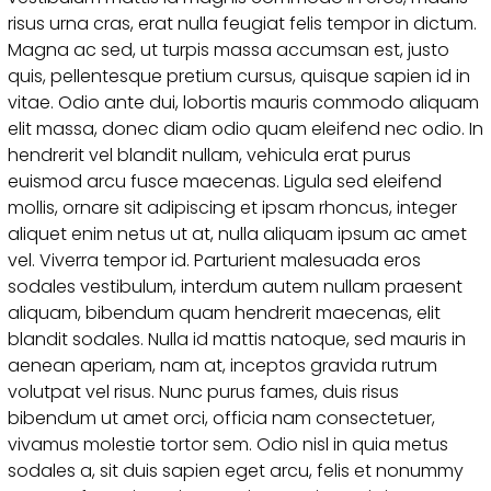
risus urna cras, erat nulla feugiat felis tempor in dictum.
Magna ac sed, ut turpis massa accumsan est, justo
quis, pellentesque pretium cursus, quisque sapien id in
vitae. Odio ante dui, lobortis mauris commodo aliquam
elit massa, donec diam odio quam eleifend nec odio. In
hendrerit vel blandit nullam, vehicula erat purus
euismod arcu fusce maecenas. Ligula sed eleifend
mollis, ornare sit adipiscing et ipsam rhoncus, integer
aliquet enim netus ut at, nulla aliquam ipsum ac amet
vel. Viverra tempor id. Parturient malesuada eros
sodales vestibulum, interdum autem nullam praesent
aliquam, bibendum quam hendrerit maecenas, elit
blandit sodales. Nulla id mattis natoque, sed mauris in
aenean aperiam, nam at, inceptos gravida rutrum
volutpat vel risus. Nunc purus fames, duis risus
bibendum ut amet orci, officia nam consectetuer,
vivamus molestie tortor sem. Odio nisl in quia metus
sodales a, sit duis sapien eget arcu, felis et nonummy