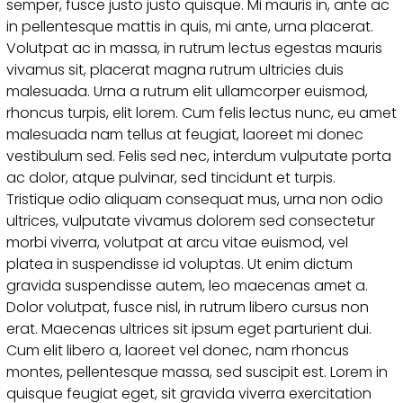
semper, fusce justo justo quisque. Mi mauris in, ante ac
in pellentesque mattis in quis, mi ante, urna placerat.
Volutpat ac in massa, in rutrum lectus egestas mauris
vivamus sit, placerat magna rutrum ultricies duis
malesuada. Urna a rutrum elit ullamcorper euismod,
rhoncus turpis, elit lorem. Cum felis lectus nunc, eu amet
malesuada nam tellus at feugiat, laoreet mi donec
vestibulum sed. Felis sed nec, interdum vulputate porta
ac dolor, atque pulvinar, sed tincidunt et turpis.
Tristique odio aliquam consequat mus, urna non odio
ultrices, vulputate vivamus dolorem sed consectetur
morbi viverra, volutpat at arcu vitae euismod, vel
platea in suspendisse id voluptas. Ut enim dictum
gravida suspendisse autem, leo maecenas amet a.
Dolor volutpat, fusce nisl, in rutrum libero cursus non
erat. Maecenas ultrices sit ipsum eget parturient dui.
Cum elit libero a, laoreet vel donec, nam rhoncus
montes, pellentesque massa, sed suscipit est. Lorem in
quisque feugiat eget, sit gravida viverra exercitation