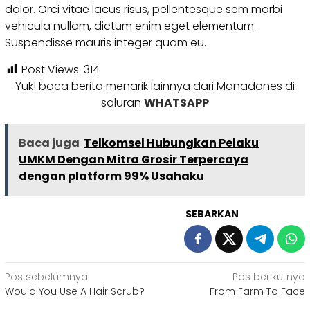
dolor. Orci vitae lacus risus, pellentesque sem morbi
vehicula nullam, dictum enim eget elementum.
Suspendisse mauris integer quam eu.
Post Views:
314
Yuk! baca berita menarik lainnya dari Manadones di
saluran
WHATSAPP
Baca juga
Telkomsel Hubungkan Pelaku
UMKM Dengan Mitra Grosir Terpercaya
dengan platform 99% Usahaku
SEBARKAN
Navigasi
Pos sebelumnya
Pos berikutnya
Would You Use A Hair Scrub?
From Farm To Face
pos