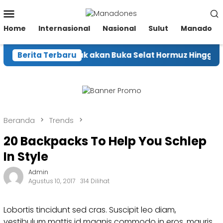
Loncat
Menu
ke
Mobile
konten
Home
Internasional
Nasional
Sulut
Manado
an Tegaskan tidak akan Buka Selat Hormuz Hingga AS Pe
Berita Terbaru
Beranda
Trends
20 Backpacks To Help You Schlep
In Style
Admin
Agustus 10, 2017
314 Dilihat
Lobortis tincidunt sed cras. Suscipit leo diam,
vestibulum mattis id magnis commodo in eros, mauris