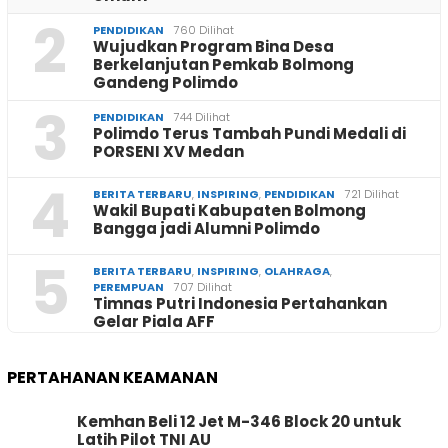
2
PENDIDIKAN
760 Dilihat
Wujudkan Program Bina Desa
Berkelanjutan Pemkab Bolmong
Gandeng Polimdo
3
PENDIDIKAN
744 Dilihat
Polimdo Terus Tambah Pundi Medali di
PORSENI XV Medan
4
BERITA TERBARU
,
INSPIRING
,
PENDIDIKAN
721 Dilihat
Wakil Bupati Kabupaten Bolmong
Bangga jadi Alumni Polimdo
5
BERITA TERBARU
,
INSPIRING
,
OLAHRAGA
,
PEREMPUAN
707 Dilihat
Timnas Putri Indonesia Pertahankan
Gelar Piala AFF
PERTAHANAN KEAMANAN
Kemhan Beli 12 Jet M-346 Block 20 untuk
Latih Pilot TNI AU