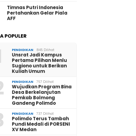
Timnas Putri Indonesia
Pertahankan Gelar Piala
AFF
TA POPULER
1
PENDIDIKAN
845 Dilihat
Unsrat Jadi Kampus
Pertama Pilihan Menlu
Sugiono untuk Berikan
Kuliah Umum
2
PENDIDIKAN
757 Dilihat
Wujudkan Program Bina
Desa Berkelanjutan
Pemkab Bolmong
Gandeng Polimdo
3
PENDIDIKAN
737 Dilihat
Polimdo Terus Tambah
Pundi Medali di PORSENI
XV Medan