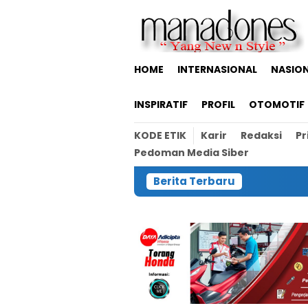
Loncat
ke
konten
HOME
INTERNASIONAL
NASIO
INSPIRATIF
PROFIL
OTOMOTIF
KODE ETIK
Karir
Redaksi
Pr
Pedoman Media Siber
Berita Terbaru