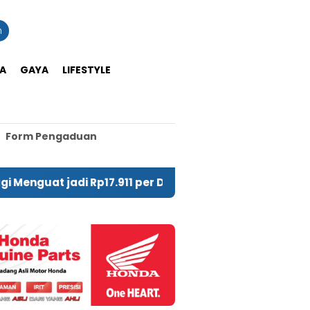
n
A
GAYA
LIFESTYLE
Form Pengaduan
 jadi Rp17.911 per Dolar AS
PIHPS: Harga Cabai 