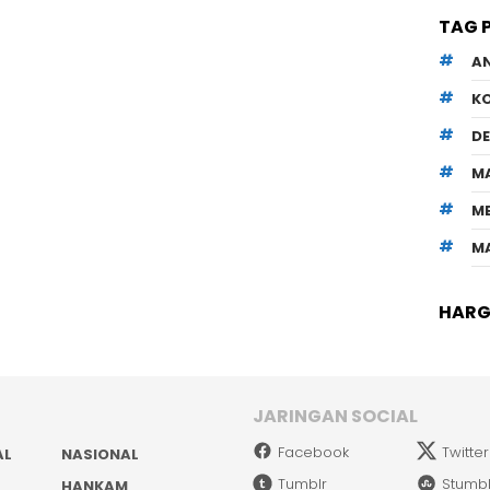
TAG 
A
K
D
M
M
M
HARGA
JARINGAN SOCIAL
Facebook
Twitter
AL
NASIONAL
Tumblr
Stumb
HANKAM