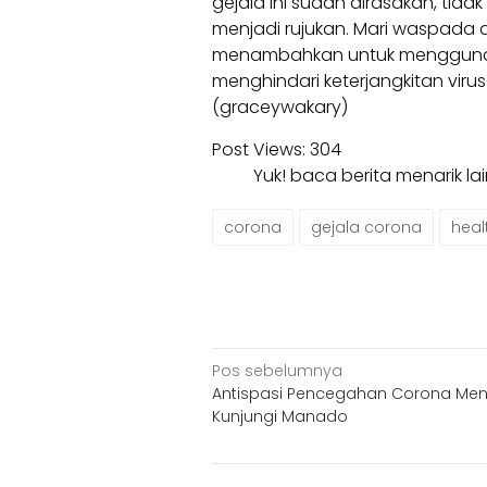
gejala ini sudah dirasakan, tida
menjadi rujukan. Mari waspada 
menambahkan untuk menggunaka
menghindari keterjangkitan viru
(graceywakary)
Post Views:
304
Yuk! baca berita menarik l
corona
gejala corona
heal
Navigasi
Pos sebelumnya
Antispasi Pencegahan Corona Me
pos
Kunjungi Manado