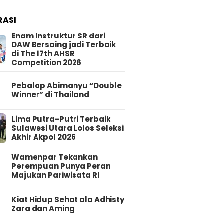
RASI
Enam Instruktur SR dari
DAW Bersaing jadi Terbaik
di The 17th AHSR
Competition 2026
Pebalap Abimanyu “Double
Winner” di Thailand
Lima Putra-Putri Terbaik
Sulawesi Utara Lolos Seleksi
Akhir Akpol 2026
Wamenpar Tekankan
Perempuan Punya Peran
Majukan Pariwisata RI
Kiat Hidup Sehat ala Adhisty
Zara dan Aming