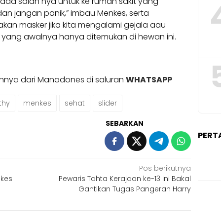
k ada salah nya untuk ke rumah sakit yang
dan jangan panik,” imbau Menkes, serta
n masker jika kita mengalami gejala aau
s yang awalnya hanya ditemukan di hewan ini.
ainnya dari Manadones di saluran
WHATSAPP
thy
menkes
sehat
slider
SEBARKAN
PERT
Pos berikutnya
nkes
Pewaris Tahta Kerajaan ke-13 ini Bakal
Gantikan Tugas Pangeran Harry