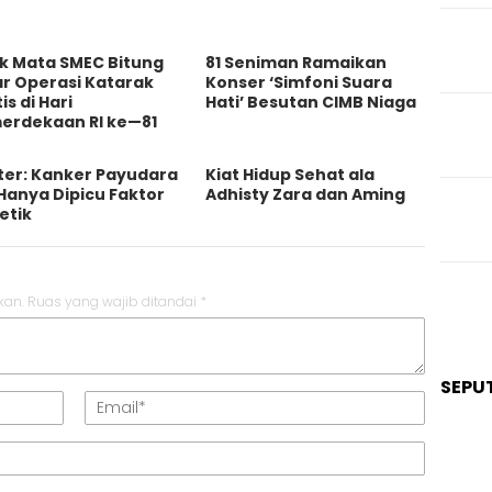
ik Mata SMEC Bitung
81 Seniman Ramaikan
ar Operasi Katarak
Konser ‘Simfoni Suara
is di Hari
Hati’ Besutan CIMB Niaga
erdekaan RI ke—81
ter: Kanker Payudara
Kiat Hidup Sehat ala
Hanya Dipicu Faktor
Adhisty Zara dan Aming
etik
kan.
Ruas yang wajib ditandai
*
SEPU