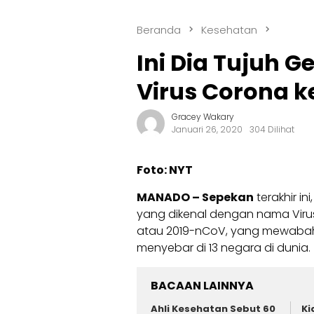
Beranda
Kesehatan
Ini Dia Tujuh 
Virus Corona k
Gracey Wakary
Januari 26, 2020
304 Dilihat
Foto: NYT
MANADO – Sepekan
terakhir i
yang dikenal dengan nama Virus
atau 2019-nCoV, yang mewabah d
menyebar di 13 negara di dunia.
BACAAN LAINNYA
Ahli Kesehatan Sebut 60
Ki