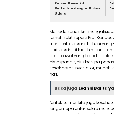
Persen Penyakit
Ad
Berkaitan dengan Polusi
A
Udara
Manado sendiri kini mengatisi
rumah sakit seperti Prof Kando
menderita virus ini. Nah, ini yan
dari virus ini di tubuh manusia.
gejala awal yang terjadi adalah
diwaspadai yaitu berupa panas t
sesak nafas, nyeri otot, mudah l
hari.
Baca juga
Leah si Balita 
“Untuk itu mari kita jaga keseha
jangan lupa untuk selalu mencuc