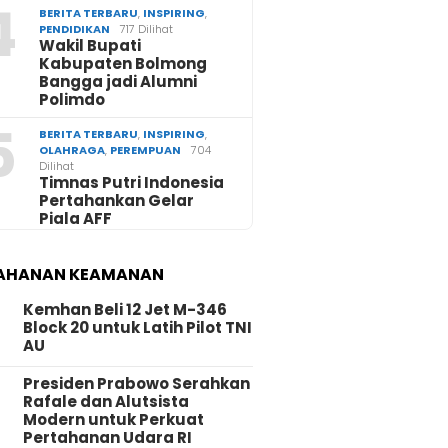
4
BERITA TERBARU
,
INSPIRING
,
PENDIDIKAN
717 Dilihat
Wakil Bupati
Kabupaten Bolmong
Bangga jadi Alumni
Polimdo
5
BERITA TERBARU
,
INSPIRING
,
OLAHRAGA
,
PEREMPUAN
704
Dilihat
Timnas Putri Indonesia
Pertahankan Gelar
Piala AFF
AHANAN KEAMANAN
Kemhan Beli 12 Jet M-346
Block 20 untuk Latih Pilot TNI
AU
Presiden Prabowo Serahkan
Rafale dan Alutsista
Modern untuk Perkuat
Pertahanan Udara RI