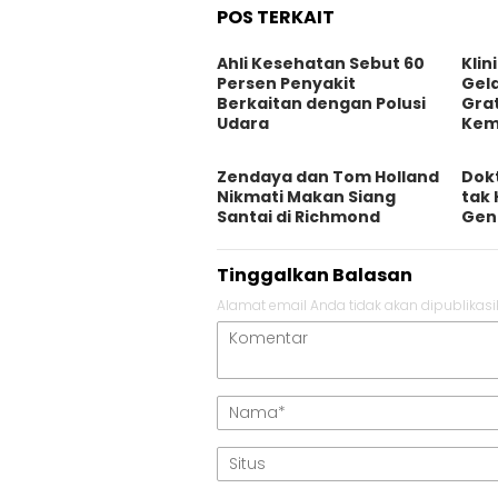
POS TERKAIT
Ahli Kesehatan Sebut 60
Klin
Persen Penyakit
Gel
Berkaitan dengan Polusi
Grat
Udara
Kem
Zendaya dan Tom Holland
Dok
Nikmati Makan Siang
tak 
Santai di Richmond
Gen
Tinggalkan Balasan
Alamat email Anda tidak akan dipublikasi