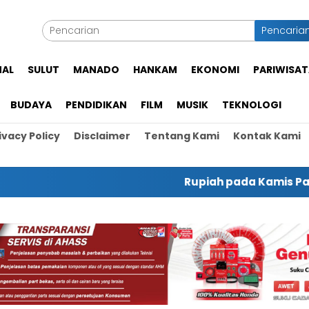
Pencaria
NAL
SULUT
MANADO
HANKAM
EKONOMI
PARIWISAT
BUDAYA
PENDIDIKAN
FILM
MUSIK
TEKNOLOGI
ivacy Policy
Disclaimer
Tentang Kami
Kontak Kami
Rupiah pada Kamis Pagi Menguat