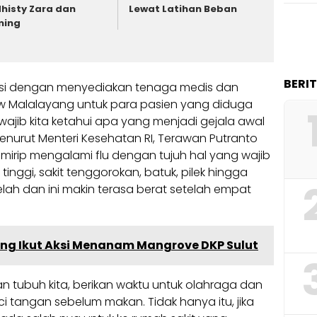
histy Zara dan
Lewat Latihan Beban
ming
BERI
pasi dengan menyediakan tenaga medis dan
uw Malalayang untuk para pasien yang diduga
g wajib kita ketahui apa yang menjadi gejala awal
 menurut Menteri Kesehatan RI, Terawan Putranto
 mirip mengalami flu dengan tujuh hal yang wajib
inggi, sakit tenggorokan, batuk, pilek hingga
elah dan ini makin terasa berat setelah empat
yang Ikut Aksi Menanam Mangrove DKP Sulut
tan tubuh kita, berikan waktu untuk olahraga dan
i tangan sebelum makan. Tidak hanya itu, jika