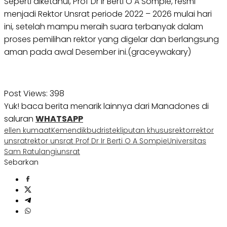
Seperti diketahui, Prof Dr Ir Berti O A Sompie, resmi
menjadi Rektor Unsrat periode 2022 – 2026 mulai hari
ini, setelah mampu meraih suara terbanyak dalam
proses pemilihan rektor yang digelar dan berlangsung
aman pada awal Desember ini.(graceywakary)
Post Views:
398
Yuk! baca berita menarik lainnya dari Manadones di
saluran
WHATSAPP
ellen kumaat
Kemendikbudristek
liputan khusus
rektor
rektor
unsrat
rektor unsrat Prof Dr Ir Berti O A Sompie
Universitas
Sam Ratulangi
unsrat
Sebarkan