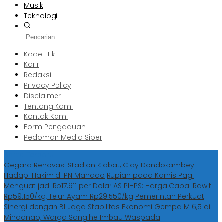
Musik
Teknologi
Kode Etik
Karir
Redaksi
Privacy Policy
Disclaimer
Tentang Kami
Kontak Kami
Form Pengaduan
Pedoman Media Siber
Berita Terbaru
Gegara Renovasi Stadion Klabat, Clay Dondokambey
Hadapi Hakim di PN Manado
Rupiah pada Kamis Pagi
Menguat jadi Rp17.911 per Dolar AS
PIHPS: Harga Cabai Rawit
Rp59.150/kg, Telur Ayam Rp29.550/kg
Pemerintah Perkuat
Sinergi dengan BI Jaga Stabilitas Ekonomi
Gempa M 6,5 di
Mindanao, Warga Sangihe Imbau Waspada