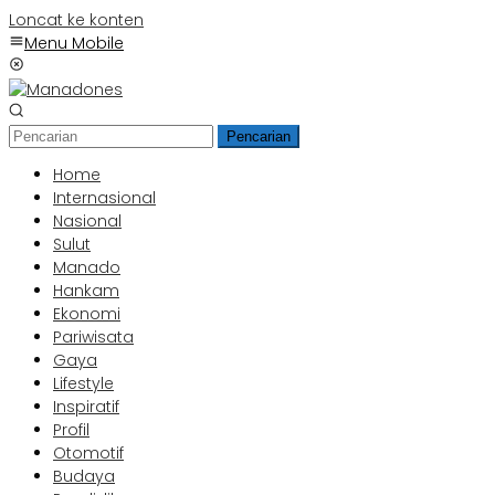
Loncat ke konten
Menu Mobile
Pencarian
Home
Internasional
Nasional
Sulut
Manado
Hankam
Ekonomi
Pariwisata
Gaya
Lifestyle
Inspiratif
Profil
Otomotif
Budaya