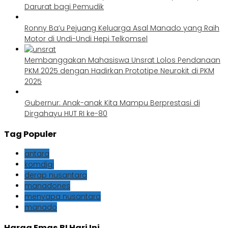
Darurat bagi Pemudik
Ronny Ba’u Pejuang Keluarga Asal Manado yang Raih
Motor di Undi-Undi Hepi Telkomsel
Membanggakan Mahasiswa Unsrat Lolos Pendanaan
PKM 2025 dengan Hadirkan Prototipe Neurokit di PKM
2025
Gubernur: Anak-anak Kita Mampu Berprestasi di
Dirgahayu HUT RI ke-80
Tag Populer
antara
komdigi
derap nusantara
manadones
menyapa nusantara
manado
Harga Emas BI Hari Ini