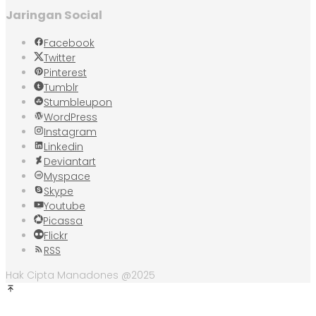
Jaringan Social
Facebook
Twitter
Pinterest
Tumblr
Stumbleupon
WordPress
Instagram
Linkedin
Deviantart
Myspace
Skype
Youtube
Picassa
Flickr
RSS
Hak Cipta Manadones @2025