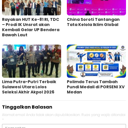
Rayakan HUT Ke-81 RI, TDC
China Soroti Tantangan
– Prodi IK Unsrat akan
Tata Kelola Iklim Global
Kembali Gelar UP Bendera
Bawah Laut
Lima Putra-Putri Terbaik
Polimdo Terus Tambah
Sulawesi Utara Lolos
Pundi Medali di PORSENI XV
Seleksi Akhir Akpol 2026
Medan
Tinggalkan Balasan
Alamat email Anda tidak akan dipublikasikan.
Ruas yang wajib ditandai
*