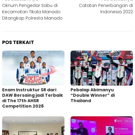
Navigasi
Oknum Pengedar Sabu di
Catatan Penerbangan di
pos
Kecamatan Tikala Manado
Indonesia 2022
Ditangkap Polresta Manado
POS TERKAIT
Enam Instruktur SR dari
Pebalap Abimanyu
DAW Bersaing jadi Terbaik
“Double Winner” di
di The 17th AHSR
Thailand
Competition 2026