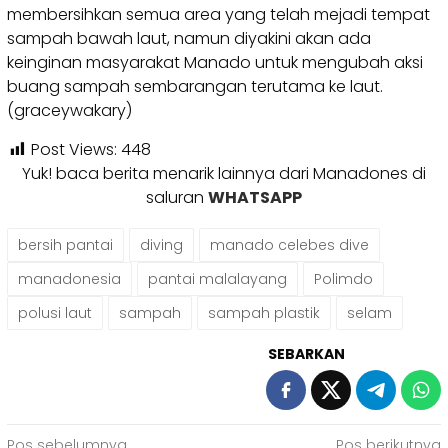
membersihkan semua area yang telah mejadi tempat
sampah bawah laut, namun diyakini akan ada
keinginan masyarakat Manado untuk mengubah aksi
buang sampah sembarangan terutama ke laut.
(graceywakary)
Post Views:
448
Yuk! baca berita menarik lainnya dari Manadones di
saluran
WHATSAPP
bersih pantai
diving
manado celebes dive
manadonesia
pantai malalayang
Polimdo
polusi laut
sampah
sampah plastik
selam
SEBARKAN
Pos sebelumnya
Pos berikutnya