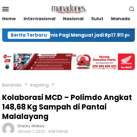
Loncat
Menu
ke
Mobile
konten
Home
Internasional
Nasional
Sulut
Manado
h pada Kamis Pagi Menguat jadi Rp17.911 per Dolar AS
Berita Terbaru
Beranda
Inspiring
Kolaborasi MCD – Polimdo Angkat
148,68 Kg Sampah di Pantai
Malalayang
Gracey Wakary
Januari 7, 2023
448 Dilihat