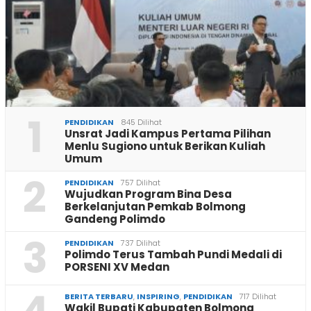
1
PENDIDIKAN
845 Dilihat
Unsrat Jadi Kampus Pertama Pilihan
Menlu Sugiono untuk Berikan Kuliah
Umum
2
PENDIDIKAN
757 Dilihat
Wujudkan Program Bina Desa
Berkelanjutan Pemkab Bolmong
Gandeng Polimdo
3
PENDIDIKAN
737 Dilihat
Polimdo Terus Tambah Pundi Medali di
PORSENI XV Medan
BERITA TERBARU
,
INSPIRING
,
PENDIDIKAN
717 Dilihat
Wakil Bupati Kabupaten Bolmong