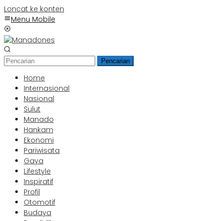
Loncat ke konten
Menu Mobile
Pencarian
Home
Internasional
Nasional
Sulut
Manado
Hankam
Ekonomi
Pariwisata
Gaya
Lifestyle
Inspiratif
Profil
Otomotif
Budaya