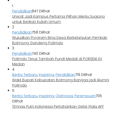
1
Pendidikan
847 Dilihat
Unsrat Jadi Kampus Pertama Pilihan Menlu Sugiono
untuk Berikan Kuliah Umum
2
Pendidikan
758 Dilihat
Wujudkan Program Bina Desa Berkelanjutan Pemkab
Bolmong Gandeng Polimdo
3
Pendidikan
740 Dilihat
Polimdo Terus Tambah Pundi Medali di PORSENI XV
Medan
4
Berita Terbaru
,
Inspiring
,
Pendidikan
719 Dilihat
Wakil Bupati Kabupaten Bolmong Bangga jadi Alumni
Polimdo
5
Berita Terbaru
,
Inspiring
,
Olahraga
,
Perempuan
705
Dilihat
Timnas Putri Indonesia Pertahankan Gelar Piala AFF