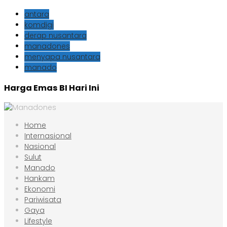
antara
komdigi
derap nusantara
manadones
menyapa nusantara
manado
Harga Emas BI Hari Ini
Home
Internasional
Nasional
Sulut
Manado
Hankam
Ekonomi
Pariwisata
Gaya
Lifestyle