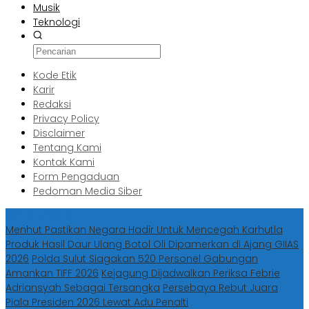
Musik
Teknologi
Kode Etik
Karir
Redaksi
Privacy Policy
Disclaimer
Tentang Kami
Kontak Kami
Form Pengaduan
Pedoman Media Siber
Berita Terbaru
Menhut Pastikan Negara Hadir Untuk Mencegah Karhutla
Produk Hasil Daur Ulang Botol Oli Dipamerkan di Ajang GIIAS
2026
Polda Sulut Siagakan 520 Personel Gabungan
Amankan TIFF 2026
Kejagung Dijadwalkan Periksa Febrie
Adriansyah Sebagai Tersangka
Persebaya Rebut Juara
Piala Presiden 2026 Lewat Adu Penalti