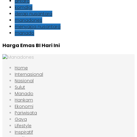
antara
komdigi
derap nusantara
manadones
menyapa nusantara
manado
Harga Emas BI Hari Ini
Home
Internasional
Nasional
Sulut
Manado
Hankam
Ekonomi
Pariwisata
Gaya
Lifestyle
Inspiratif