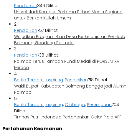
Pendidikan
846 Dilihat
Unsrat Jadi Kampus Pertama Pilihan Menlu Sugiono
untuk Berikan Kuliah Umum
2
Pendidikan
757 Dilihat
Wujudkan Program Bina Desa Berkelanjutan Pemkab
Bolmong Gandeng Polimdo
3
Pendidikan
738 Dilihat
Polimdo Terus Tambah Pundi Medali di PORSENI XV
Medan
4
Berita Terbaru
,
Inspiring
,
Pendidikan
718 Dilihat
Wakil Bupati Kabupaten Bolmong Bangga jadi Alumni
Polimdo
5
Berita Terbaru
,
Inspiring
,
Olahraga
,
Perempuan
704
Dilihat
Timnas Putri Indonesia Pertahankan Gelar Piala AFF
Pertahanan Keamanan