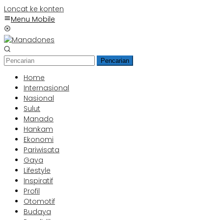
Loncat ke konten
Menu Mobile
Pencarian
Home
Internasional
Nasional
Sulut
Manado
Hankam
Ekonomi
Pariwisata
Gaya
Lifestyle
Inspiratif
Profil
Otomotif
Budaya