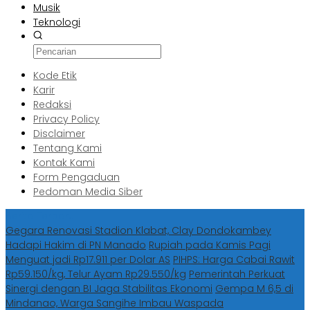
Musik
Teknologi
Kode Etik
Karir
Redaksi
Privacy Policy
Disclaimer
Tentang Kami
Kontak Kami
Form Pengaduan
Pedoman Media Siber
Berita Terbaru
Gegara Renovasi Stadion Klabat, Clay Dondokambey
Hadapi Hakim di PN Manado
Rupiah pada Kamis Pagi
Menguat jadi Rp17.911 per Dolar AS
PIHPS: Harga Cabai Rawit
Rp59.150/kg, Telur Ayam Rp29.550/kg
Pemerintah Perkuat
Sinergi dengan BI Jaga Stabilitas Ekonomi
Gempa M 6,5 di
Mindanao, Warga Sangihe Imbau Waspada