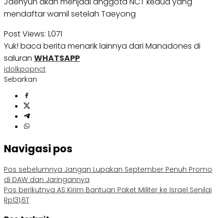
Jaehyun akan menjadi anggota NCT kedua yang
mendaftar wamil setelah Taeyong
Post Views:
1,071
Yuk! baca berita menarik lainnya dari Manadones di
saluran
WHATSAPP
idol
kpop
nct
Sebarkan
Navigasi pos
Pos sebelumnya
Jangan Lupakan September Penuh Promo
di DAW dan Jaringannya
Pos berikutnya
AS Kirim Bantuan Paket Militer ke Israel Senilai
Rp131,6T