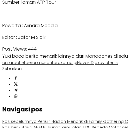
Sumber: laman ATP Tour
Pewarta : Arindra Meodia
Editor : Jafar M Sidik
Post Views:
444
Yuk! baca berita menarik lainnya dari Manadones di sal
antara
atlet
derap nusantara
komdigi
Novak Djokovic
tenis
Sebarkan
Navigasi pos
Pos sebelumnya
Penuh Hadiah Menarik di Family Gathering 
Pos berikutnya
AHM Bukukan Penjualan 1.125 Sepeda Motor se