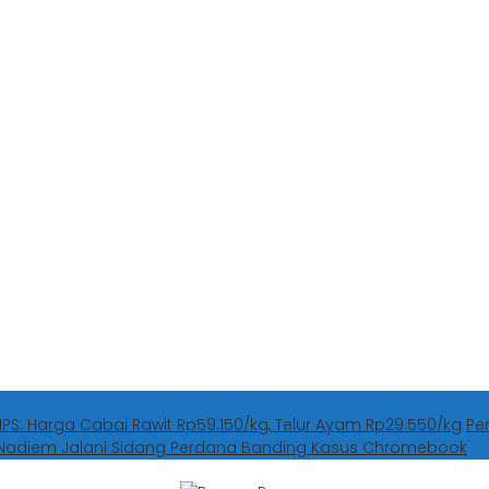
HPS: Harga Cabai Rawit Rp59.150/kg, Telur Ayam Rp29.550/kg
Pe
Nadiem Jalani Sidang Perdana Banding Kasus Chromebook