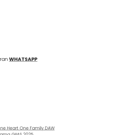
uran
WHATSAPP
One Heart One Family DAW
lama GIIAS 2025