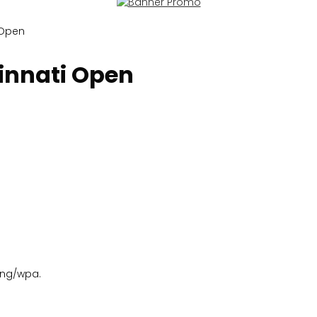
 Open
innati Open
ing/wpa.