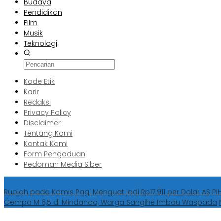
Budaya
Pendidikan
Film
Musik
Teknologi
Kode Etik
Karir
Redaksi
Privacy Policy
Disclaimer
Tentang Kami
Kontak Kami
Form Pengaduan
Pedoman Media Siber
Berita Terbaru
Rupiah pada Kamis Pagi Menguat jadi Rp17.911 per Dolar AS
PI
Gempa M 6,5 di Mindanao, Warga Sangihe Imbau Waspada