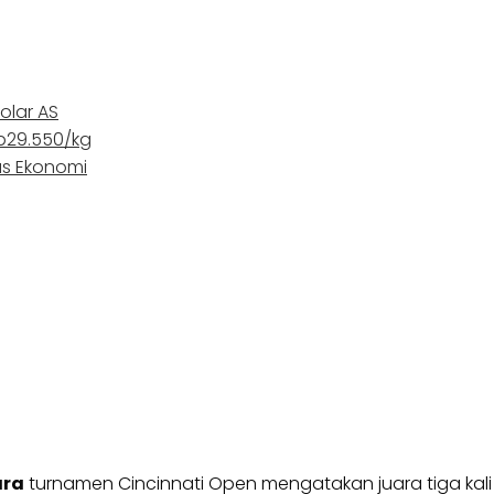
olar AS
Rp29.550/kg
as Ekonomi
ara
turnamen Cincinnati Open mengatakan juara tiga kali 