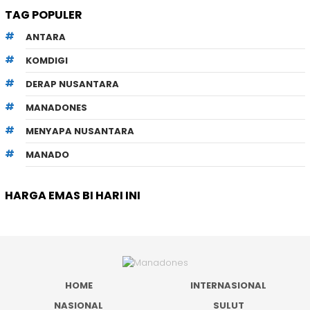
TAG POPULER
ANTARA
KOMDIGI
DERAP NUSANTARA
MANADONES
MENYAPA NUSANTARA
MANADO
HARGA EMAS BI HARI INI
HOME
INTERNASIONAL
NASIONAL
SULUT