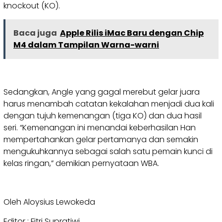
knockout (KO).
Baca juga
Apple Rilis iMac Baru dengan Chip
M4 dalam Tampilan Warna-warni
Sedangkan, Angle yang gagal merebut gelar juara
harus menambah catatan kekalahan menjadi dua kali
dengan tujuh kemenangan (tiga KO) dan dua hasil
seri. “Kemenangan ini menandai keberhasilan Han
mempertahankan gelar pertamanya dan semakin
mengukuhkannya sebagai salah satu pemain kunci di
kelas ringan,” demikian pernyataan WBA.
Oleh Aloysius Lewokeda
Editor : Fitri Supratiwi