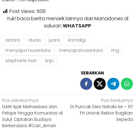
Post Views:
509
Yuk! baca berita menarik lainnya dari Manadones di
saluran
WHATSAPP
antara
dunia
juara
komdigi
menyapa nusantara
menyapanusantara
ring
stephanie han
tinju
SEBARKAN
Navigasi
Pos sebelumnya
Pos berikutnya
DAW Ajak Mahasiswa dan
Di Puncak Dies Natalis ke – 67
pos
Pelajar hingga Komunitas di
FH Unsrat Rektor Bagikan
Sulut Ciptakan Budaya
Sepeda
Berkendara #Cari_Aman