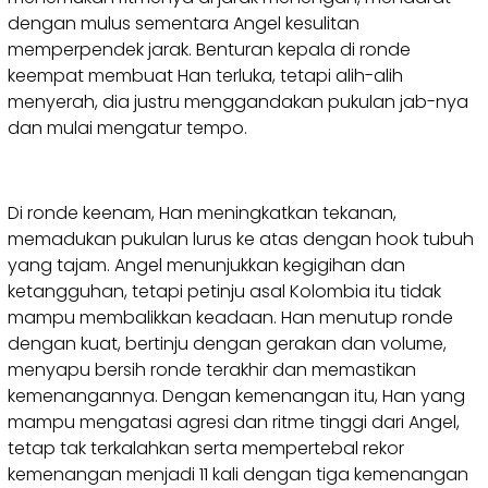
dengan mulus sementara Angel kesulitan
memperpendek jarak. Benturan kepala di ronde
keempat membuat Han terluka, tetapi alih-alih
menyerah, dia justru menggandakan pukulan jab-nya
dan mulai mengatur tempo.
Di ronde keenam, Han meningkatkan tekanan,
memadukan pukulan lurus ke atas dengan hook tubuh
yang tajam. Angel menunjukkan kegigihan dan
ketangguhan, tetapi petinju asal Kolombia itu tidak
mampu membalikkan keadaan. Han menutup ronde
dengan kuat, bertinju dengan gerakan dan volume,
menyapu bersih ronde terakhir dan memastikan
kemenangannya. Dengan kemenangan itu, Han yang
mampu mengatasi agresi dan ritme tinggi dari Angel,
tetap tak terkalahkan serta mempertebal rekor
kemenangan menjadi 11 kali dengan tiga kemenangan