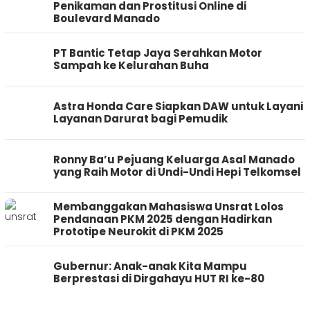
Penikaman dan Prostitusi Online di
Boulevard Manado
PT Bantic Tetap Jaya Serahkan Motor
Sampah ke Kelurahan Buha
Astra Honda Care Siapkan DAW untuk Layani
Layanan Darurat bagi Pemudik
Ronny Ba’u Pejuang Keluarga Asal Manado
yang Raih Motor di Undi-Undi Hepi Telkomsel
Membanggakan Mahasiswa Unsrat Lolos
Pendanaan PKM 2025 dengan Hadirkan
Prototipe Neurokit di PKM 2025
Gubernur: Anak-anak Kita Mampu
Berprestasi di Dirgahayu HUT RI ke-80