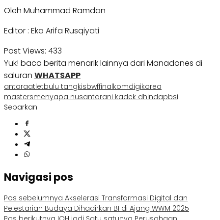
Oleh Muhammad Ramdan
Editor : Eka Arifa Rusqiyati
Post Views:
433
Yuk! baca berita menarik lainnya dari Manadones di
saluran
WHATSAPP
antara
atlet
bulu tangkis
bwf
final
komdigi
korea
masters
menyapa nusantara
ni kadek dhinda
pbsi
Sebarkan
Navigasi pos
Pos sebelumnya
Akselerasi Transformasi Digital dan
Pelestarian Budaya Dihadirkan BI di Ajang WWM 2025
Pos berikutnya
IOH jadi Satu satunya Perusahaan