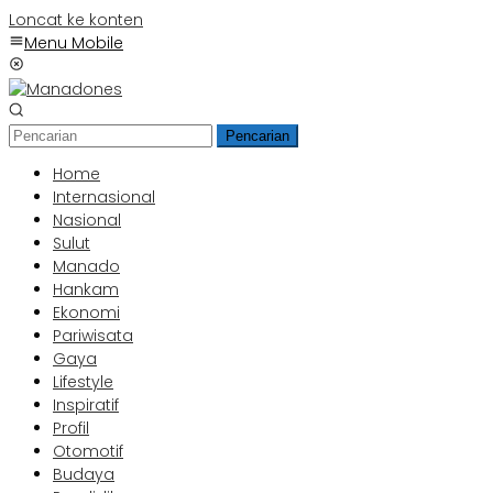
Loncat ke konten
Menu Mobile
Pencarian
Home
Internasional
Nasional
Sulut
Manado
Hankam
Ekonomi
Pariwisata
Gaya
Lifestyle
Inspiratif
Profil
Otomotif
Budaya