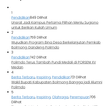
1
Pendidikan
849 Dilihat
Unsrat Jadi Kampus Pertama Pilihan Menlu Sugiono
untuk Berikan Kuliah Umum
2
Pendidikan
759 Dilihat
Wujudkan Program Bina Desa Berkelanjutan Pemkab
Bolmong Gandeng Polimdo
3
Pendidikan
742 Dilihat
Polimdo Terus Tambah Pundi Medali di PORSENI XV
Medan
4
Berita Terbaru
,
Inspiring
,
Pendidikan
721 Dilihat
Wakil Bupati Kabupaten Bolmong Bangga jadi Alumni
Polimdo
5
Berita Terbaru
,
Inspiring
,
Olahraga
,
Perempuan
706
Dilihat