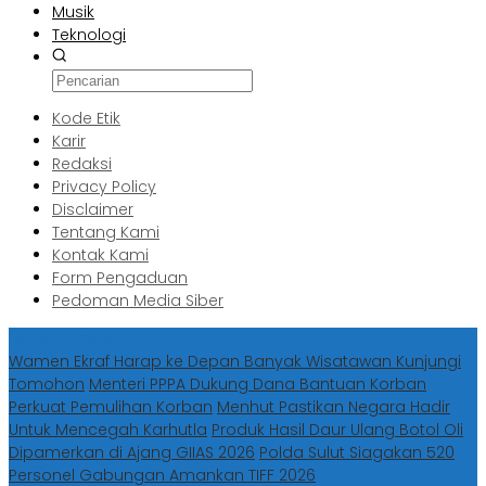
Musik
Teknologi
Kode Etik
Karir
Redaksi
Privacy Policy
Disclaimer
Tentang Kami
Kontak Kami
Form Pengaduan
Pedoman Media Siber
Berita Terbaru
Wamen Ekraf Harap ke Depan Banyak Wisatawan Kunjungi
Tomohon
Menteri PPPA Dukung Dana Bantuan Korban
Perkuat Pemulihan Korban
Menhut Pastikan Negara Hadir
Untuk Mencegah Karhutla
Produk Hasil Daur Ulang Botol Oli
Dipamerkan di Ajang GIIAS 2026
Polda Sulut Siagakan 520
Personel Gabungan Amankan TIFF 2026