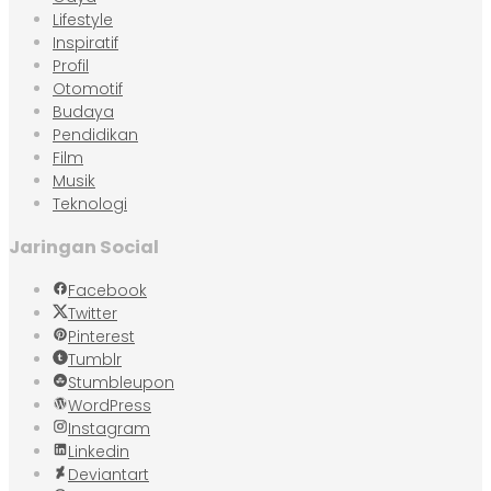
Lifestyle
Inspiratif
Profil
Otomotif
Budaya
Pendidikan
Film
Musik
Teknologi
Jaringan Social
Facebook
Twitter
Pinterest
Tumblr
Stumbleupon
WordPress
Instagram
Linkedin
Deviantart