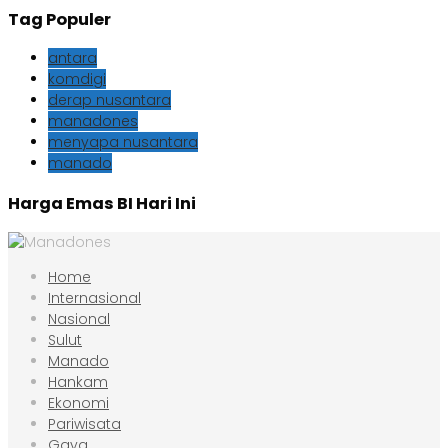
Tag Populer
antara
komdigi
derap nusantara
manadones
menyapa nusantara
manado
Harga Emas BI Hari Ini
Home
Internasional
Nasional
Sulut
Manado
Hankam
Ekonomi
Pariwisata
Gaya