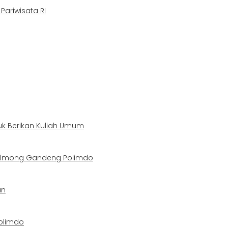
ariwisata RI
uk Berikan Kuliah Umum
Bolmong Gandeng Polimdo
an
olimdo