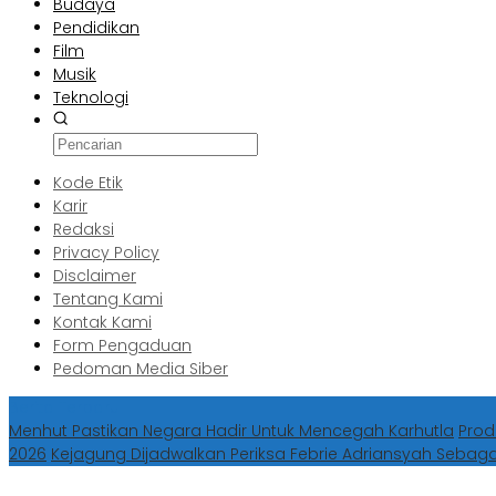
Budaya
Pendidikan
Film
Musik
Teknologi
Kode Etik
Karir
Redaksi
Privacy Policy
Disclaimer
Tentang Kami
Kontak Kami
Form Pengaduan
Pedoman Media Siber
Berita Terbaru
Menhut Pastikan Negara Hadir Untuk Mencegah Karhutla
Prod
2026
Kejagung Dijadwalkan Periksa Febrie Adriansyah Sebag