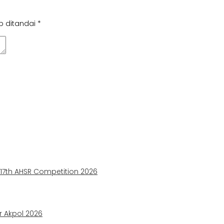
b ditandai
*
e 17th AHSR Competition 2026
ir Akpol 2026