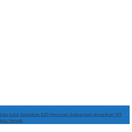
olda Sulut Siagakan 520 Personel Gabungan Amankan TIFF
Adu Penalti