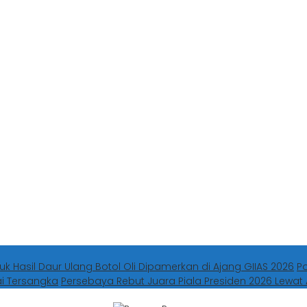
uk Hasil Daur Ulang Botol Oli Dipamerkan di Ajang GIIAS 2026
P
ai Tersangka
Persebaya Rebut Juara Piala Presiden 2026 Lewat 