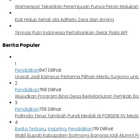
Wamenpar Tekankan Perempuan Punya Peran Majukan P
Kiat Hidup Sehat ala Adhisty Zara dan Aming
Timnas Putri Indonesia Pertahankan Gelar Piala AFF
Berita Populer
1
Pendidikan
847 Dilihat
Unsrat Jadi Kampus Pertama Pilihan Menlu Sugiono unt
2
Pendidikan
758 Dilihat
Wujudkan Program Bina Desa Berkelanjutan Pemkab 
3
Pendidikan
739 Dilihat
Polimdo Terus Tambah Pundi Medali di PORSENI XV Med
4
Berita Terbaru
,
Inspiring
,
Pendidikan
719 Dilihat
Wakil Bupati Kabupaten Bolmong Bangga jadi Alumni P