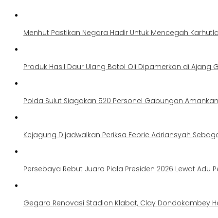
Menhut Pastikan Negara Hadir Untuk Mencegah Karhutl
Produk Hasil Daur Ulang Botol Oli Dipamerkan di Ajang G
Polda Sulut Siagakan 520 Personel Gabungan Amankan 
Kejagung Dijadwalkan Periksa Febrie Adriansyah Sebag
Persebaya Rebut Juara Piala Presiden 2026 Lewat Adu Pe
Gegara Renovasi Stadion Klabat, Clay Dondokambey H