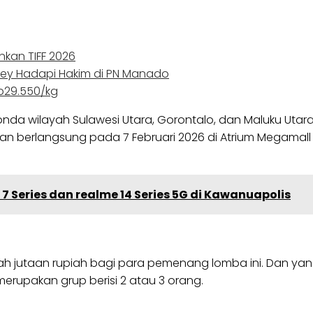
kan TIFF 2026
ey Hadapi Hakim di PN Manado
Rp29.550/kg
Honda wilayah Sulawesi Utara, Gorontalo, dan Maluku Ut
akan berlangsung pada 7 Februari 2026 di Atrium Megama
7 Series dan realme 14 Series 5G di Kawanuapolis
ah jutaan rupiah bagi para pemenang lomba ini. Dan yan
erupakan grup berisi 2 atau 3 orang.