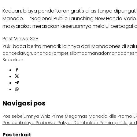
Keduan, biaya pendaftaran gratis alias tanpa dipungut 
Manado. “Regional Public Launching New Honda Vario 1
masyarakat merasakan keseruannya melalui berbagai akti
Post Views:
328
Yuk! baca berita menarik lainnya dari Manadones di sal
dance
daw
grup
honda
kompetisi
lomba
manado
manadones
Sebarkan
Navigasi pos
Pos sebelumnya
Whiz Prime Megamas Manado Rilis Promo Eksk
Pos berikutnya
Prabowo: Rakyat Dambakan Pemimpin Jujur d
Pos terkait