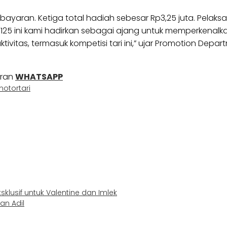
bayaran. Ketiga total hadiah sebesar Rp3,25 juta. Pelaks
25 ini kami hadirkan sebagai ajang untuk memperkenalk
vitas, termasuk kompetisi tari ini,” ujar Promotion Depa
uran
WHATSAPP
motor
tari
lusif untuk Valentine dan Imlek
an Adil