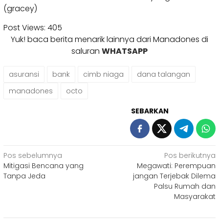
(gracey)
Post Views:
405
Yuk! baca berita menarik lainnya dari Manadones di
saluran
WHATSAPP
asuransi
bank
cimb niaga
dana talangan
manadones
octo
SEBARKAN
Navigasi
Pos sebelumnya
Pos berikutnya
Mitigasi Bencana yang
Megawati: Perempuan
pos
Tanpa Jeda
jangan Terjebak Dilema
Palsu Rumah dan
Masyarakat