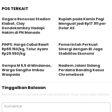
POS TERKAIT
Gegara Renovasi Stadion
Rupiah pada Kamis Pagi
Klabat, Clay
Menguat jadi Rp17.911 per
Dondokambey Hadapi
Dolar AS
Hakim di PN Manado
PIHPS: Harga Cabai Rawit
Pemerintah Perkuat
Rp59.150/kg, Telur Ayam
Sinergi dengan BI Jaga
Rp29.550/kg
Stabilitas Ekonomi
Gempa M 6,5 di Mindanao,
Nadiem Jalani Sidang
Warga Sangihe Imbau
Perdana Banding Kasus
Waspada
Chromebook
Tinggalkan Balasan
Alamat email Anda tidak akan dipublikasikan.
Ruas yang wajib ditandai
*