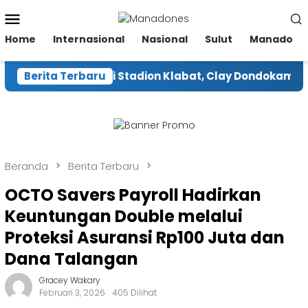
Loncat
Menu
ke
Mobile
konten
Home
Internasional
Nasional
Sulut
Manado
gara Renovasi Stadion Klabat, Clay Dondokambey Had
Berita Terbaru
Beranda
Berita Terbaru
OCTO Savers Payroll Hadirkan
Keuntungan Double melalui
Proteksi Asuransi Rp100 Juta dan
Dana Talangan
Gracey Wakary
Februari 3, 2026
405 Dilihat