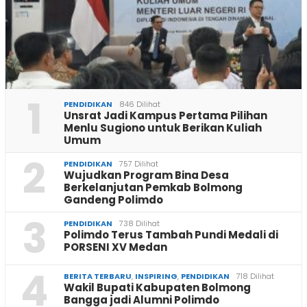
1
PENDIDIKAN
846 Dilihat
Unsrat Jadi Kampus Pertama Pilihan
Menlu Sugiono untuk Berikan Kuliah
Umum
2
PENDIDIKAN
757 Dilihat
Wujudkan Program Bina Desa
Berkelanjutan Pemkab Bolmong
Gandeng Polimdo
3
PENDIDIKAN
738 Dilihat
Polimdo Terus Tambah Pundi Medali di
PORSENI XV Medan
4
BERITA TERBARU
,
INSPIRING
,
PENDIDIKAN
718 Dilihat
Wakil Bupati Kabupaten Bolmong
Bangga jadi Alumni Polimdo