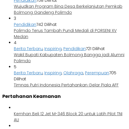
Pendidikan
758 Dilihat
Wujudkan Program Bina Desa Berkelanjutan Pemkab
Bolmong Gandeng Polimdo
3
Pendidikan
742 Dilihat
Polimdo Terus Tambah Pundi Medali di PORSENI XV
Medan
4
Berita Terbaru
,
Inspiring
,
Pendidikan
721 Dilihat
Wakil Bupati Kabupaten Bolmong Bangga jadi Alumni
Polimdo
5
Berita Terbaru
,
Inspiring
,
Olahraga
,
Perempuan
705
Dilihat
Timnas Putri Indonesia Pertahankan Gelar Piala AFF
Pertahanan Keamanan
Kemhan Beli 12 Jet M-346 Block 20 untuk Latih Pilot TNI
AU