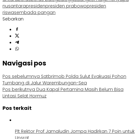
nusantara
presiden
presiden prabowo
presiden
ri
swasembada pangan
Sebarkan
Navigasi pos
Pos sebelumnya
Satbrimob Polda Sulut Evakuasi Pohon
Tumbang di Jalur Warembungan-Sea
Pos berikutnya
Dua Kapal Pertamina Masih Belum Bisa
Lintasi Selat Hormuz
Pos terkait
Plt Rektor Prof Jamaludin Jompa Hadirkan 7 Poin untuk
Unsrat