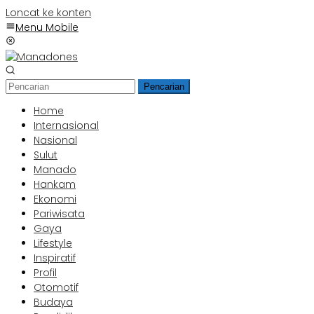
Loncat ke konten
Menu Mobile
Pencarian
Home
Internasional
Nasional
Sulut
Manado
Hankam
Ekonomi
Pariwisata
Gaya
Lifestyle
Inspiratif
Profil
Otomotif
Budaya