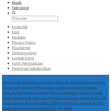
Musik
Teknologi
Kode Etik
Karir
Redaksi
Privacy Policy
Disclaimer
Tentang Kami
Kontak Kami
Form Pengaduan
Pedoman Media Siber
Berita Terbaru
Wamen Ekraf Harap ke Depan Banyak Wisatawan Kunjungi
Tomohon
Menteri PPPA Dukung Dana Bantuan Korban
Perkuat Pemulihan Korban
Menhut Pastikan Negara Hadir
Untuk Mencegah Karhutla
Produk Hasil Daur Ulang Botol Oli
Dipamerkan di Ajang GIIAS 2026
Polda Sulut Siagakan 520
Personel Gabungan Amankan TIFF 2026