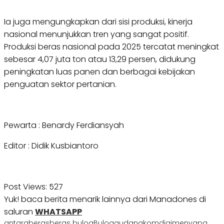
Ia juga mengungkapkan dari sisi produksi, kinerja
nasional menunjukkan tren yang sangat positif.
Produksi beras nasional pada 2025 tercatat meningkat
sebesar 4,07 juta ton atau 13,29 persen, didukung
peningkatan luas panen dan berbagai kebijakan
penguatan sektor pertanian.
Pewarta : Benardy Ferdiansyah
Editor : Didik Kusbiantoro
Post Views:
527
Yuk! baca berita menarik lainnya dari Manadones di
saluran
WHATSAPP
antara
beras
beras bulog
Bulog
gudang
komdigi
menyapa