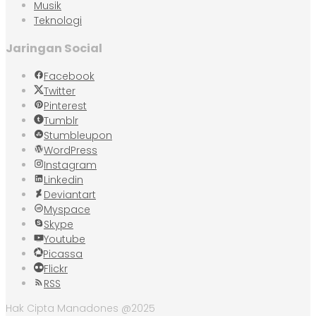
Musik
Teknologi
Jaringan Social
Facebook
Twitter
Pinterest
Tumblr
Stumbleupon
WordPress
Instagram
Linkedin
Deviantart
Myspace
Skype
Youtube
Picassa
Flickr
RSS
Hak Cipta Manadones @2025