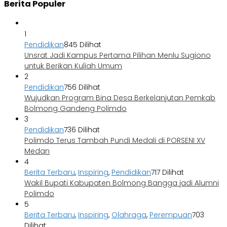
Berita Populer
1
Pendidikan
845 Dilihat
Unsrat Jadi Kampus Pertama Pilihan Menlu Sugiono
untuk Berikan Kuliah Umum
2
Pendidikan
756 Dilihat
Wujudkan Program Bina Desa Berkelanjutan Pemkab
Bolmong Gandeng Polimdo
3
Pendidikan
736 Dilihat
Polimdo Terus Tambah Pundi Medali di PORSENI XV
Medan
4
Berita Terbaru
,
Inspiring
,
Pendidikan
717 Dilihat
Wakil Bupati Kabupaten Bolmong Bangga jadi Alumni
Polimdo
5
Berita Terbaru
,
Inspiring
,
Olahraga
,
Perempuan
703
Dilihat