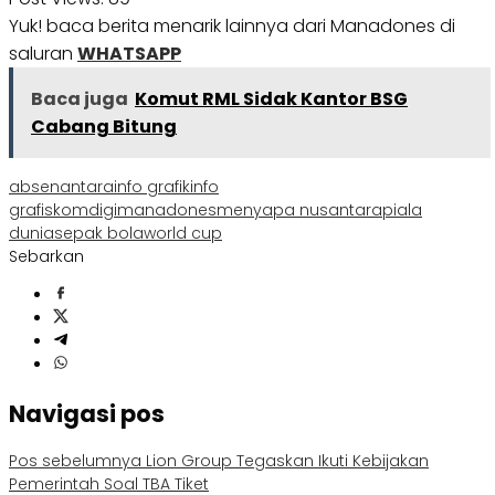
Yuk! baca berita menarik lainnya dari Manadones di
saluran
WHATSAPP
Baca juga
Komut RML Sidak Kantor BSG
Cabang Bitung
absen
antara
info grafik
info
grafis
komdigi
manadones
menyapa nusantara
piala
dunia
sepak bola
world cup
Sebarkan
Navigasi pos
Pos sebelumnya
Lion Group Tegaskan Ikuti Kebijakan
Pemerintah Soal TBA Tiket