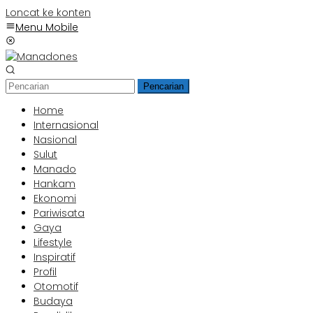
Loncat ke konten
Menu Mobile
Pencarian
Home
Internasional
Nasional
Sulut
Manado
Hankam
Ekonomi
Pariwisata
Gaya
Lifestyle
Inspiratif
Profil
Otomotif
Budaya