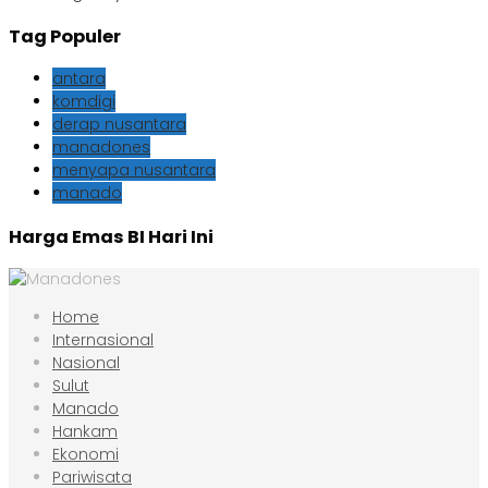
Tag Populer
antara
komdigi
derap nusantara
manadones
menyapa nusantara
manado
Harga Emas BI Hari Ini
Home
Internasional
Nasional
Sulut
Manado
Hankam
Ekonomi
Pariwisata