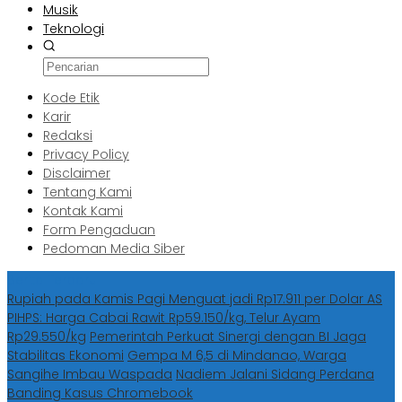
Musik
Teknologi
Kode Etik
Karir
Redaksi
Privacy Policy
Disclaimer
Tentang Kami
Kontak Kami
Form Pengaduan
Pedoman Media Siber
Berita Terbaru
Rupiah pada Kamis Pagi Menguat jadi Rp17.911 per Dolar AS
PIHPS: Harga Cabai Rawit Rp59.150/kg, Telur Ayam
Rp29.550/kg
Pemerintah Perkuat Sinergi dengan BI Jaga
Stabilitas Ekonomi
Gempa M 6,5 di Mindanao, Warga
Sangihe Imbau Waspada
Nadiem Jalani Sidang Perdana
Banding Kasus Chromebook