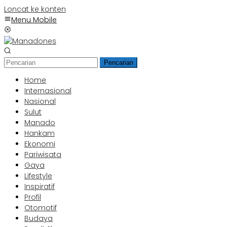
Loncat ke konten
Menu Mobile
Pencarian
Home
Internasional
Nasional
Sulut
Manado
Hankam
Ekonomi
Pariwisata
Gaya
Lifestyle
Inspiratif
Profil
Otomotif
Budaya