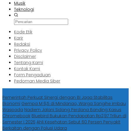
Musik
Teknologi
Kode Etik
Karir
Redaksi
Privacy Policy
Disclaimer
Tentang Kami
Kontak Kami
Form Pengaduan
Pedoman Media Siber
Berita Terbaru
Pemerintah Perkuat Sinergi dengan BI Jaga Stabilitas
Ekonomi
Gempa M 6,5 di Mindanao, Warga Sangihe Imbau
Waspada
Nadiem Jalani Sidang Perdana Banding Kasus
Chromebook
Bluebird Bukukan Pendapatan Rp2,97 Triliun di
Semester I 2026
Ahli Kesehatan Sebut 60 Persen Penyakit
Berkaitan dengan Polusi Udara