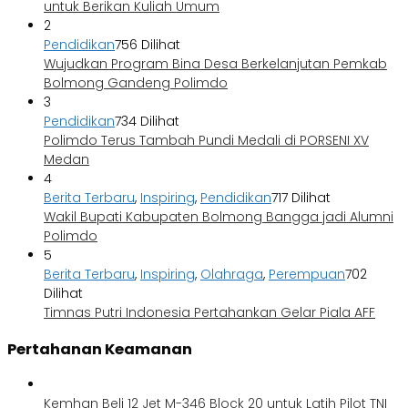
untuk Berikan Kuliah Umum
2
Pendidikan
756 Dilihat
Wujudkan Program Bina Desa Berkelanjutan Pemkab
Bolmong Gandeng Polimdo
3
Pendidikan
734 Dilihat
Polimdo Terus Tambah Pundi Medali di PORSENI XV
Medan
4
Berita Terbaru
,
Inspiring
,
Pendidikan
717 Dilihat
Wakil Bupati Kabupaten Bolmong Bangga jadi Alumni
Polimdo
5
Berita Terbaru
,
Inspiring
,
Olahraga
,
Perempuan
702
Dilihat
Timnas Putri Indonesia Pertahankan Gelar Piala AFF
Pertahanan Keamanan
Kemhan Beli 12 Jet M-346 Block 20 untuk Latih Pilot TNI