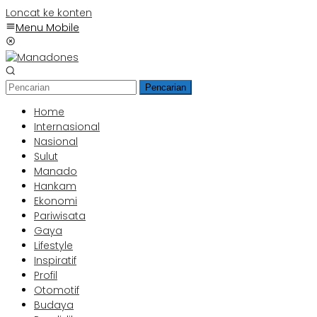
Loncat ke konten
Menu Mobile
Pencarian
Home
Internasional
Nasional
Sulut
Manado
Hankam
Ekonomi
Pariwisata
Gaya
Lifestyle
Inspiratif
Profil
Otomotif
Budaya