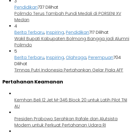
3
Pendidikan
737 Dilihat
Polimdo Terus Tambah Pundi Medali di PORSENI XV
Medan
4
Berita Terbaru
,
Inspiring
,
Pendidikan
717 Dilihat
Wakil Bupati Kabupaten Bolmong Bangga jadi Alumni
Polimdo
5
Berita Terbaru
,
Inspiring
,
Olahraga
,
Perempuan
704
Dilihat
Timnas Putri Indonesia Pertahankan Gelar Piala AFF
Pertahanan Keamanan
Kemhan Beli 12 Jet M-346 Block 20 untuk Latih Pilot TNI
AU
Presiden Prabowo Serahkan Rafale dan Alutsista
Modern untuk Perkuat Pertahanan Udara RI