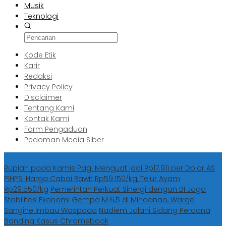
Musik
Teknologi
Kode Etik
Karir
Redaksi
Privacy Policy
Disclaimer
Tentang Kami
Kontak Kami
Form Pengaduan
Pedoman Media Siber
Berita Terbaru
Rupiah pada Kamis Pagi Menguat jadi Rp17.911 per Dolar AS
PIHPS: Harga Cabai Rawit Rp59.150/kg, Telur Ayam
Rp29.550/kg
Pemerintah Perkuat Sinergi dengan BI Jaga
Stabilitas Ekonomi
Gempa M 6,5 di Mindanao, Warga
Sangihe Imbau Waspada
Nadiem Jalani Sidang Perdana
Banding Kasus Chromebook