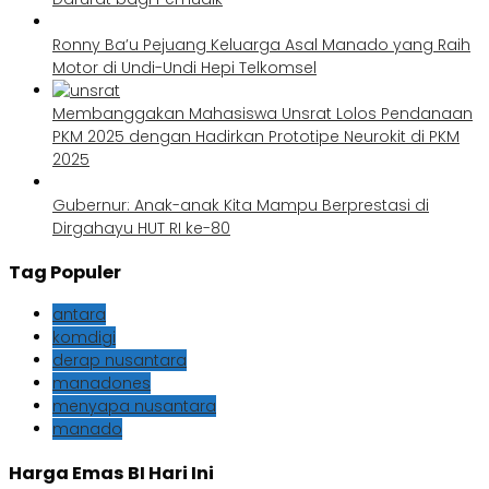
Ronny Ba’u Pejuang Keluarga Asal Manado yang Raih
Motor di Undi-Undi Hepi Telkomsel
Membanggakan Mahasiswa Unsrat Lolos Pendanaan
PKM 2025 dengan Hadirkan Prototipe Neurokit di PKM
2025
Gubernur: Anak-anak Kita Mampu Berprestasi di
Dirgahayu HUT RI ke-80
Tag Populer
antara
komdigi
derap nusantara
manadones
menyapa nusantara
manado
Harga Emas BI Hari Ini