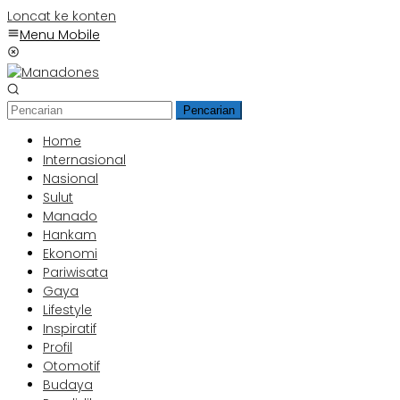
Loncat ke konten
Menu Mobile
Pencarian
Home
Internasional
Nasional
Sulut
Manado
Hankam
Ekonomi
Pariwisata
Gaya
Lifestyle
Inspiratif
Profil
Otomotif
Budaya