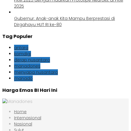
PKM 2025 dengan Hadirkan Prototipe Neurokit di PKM
2025
Gubernur: Anak-anak Kita Mampu Berprestasi di
Dirgahayu HUT RI ke-80
Tag Populer
antara
komdigi
derap nusantara
manadones
menyapa nusantara
manado
Harga Emas BI Hari Ini
Home
Internasional
Nasional
Sulut