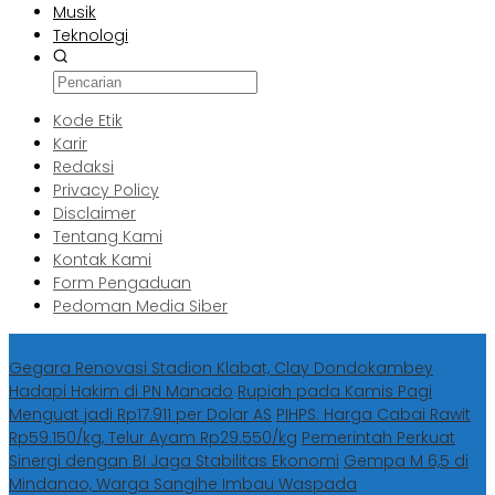
Musik
Teknologi
Kode Etik
Karir
Redaksi
Privacy Policy
Disclaimer
Tentang Kami
Kontak Kami
Form Pengaduan
Pedoman Media Siber
Berita Terbaru
Gegara Renovasi Stadion Klabat, Clay Dondokambey
Hadapi Hakim di PN Manado
Rupiah pada Kamis Pagi
Menguat jadi Rp17.911 per Dolar AS
PIHPS: Harga Cabai Rawit
Rp59.150/kg, Telur Ayam Rp29.550/kg
Pemerintah Perkuat
Sinergi dengan BI Jaga Stabilitas Ekonomi
Gempa M 6,5 di
Mindanao, Warga Sangihe Imbau Waspada