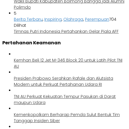
Wakil Bupati Kabupaten Bolmong Bangga jadi Alumni
Polimdo
5
Berita Terbaru
,
Inspiring
,
Olahraga
,
Perempuan
704
Dilihat
Timnas Putri Indonesia Pertahankan Gelar Piala AFF
Pertahanan Keamanan
Kemhan Beli 12 Jet M-346 Block 20 untuk Latih Pilot TNI
AU
Presiden Prabowo Serahkan Rafale dan Alutsista
Modern untuk Perkuat Pertahanan Udara RI
TNI AU Perkuat Kekuatan Tempur Pasukan di Darat
maupun Udara
Kemenkopolkam Berharap Pemda Sulut Bentuk Tim
Tanggap Insiden Siber