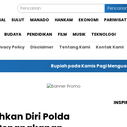
Pencaria
NAL
SULUT
MANADO
HANKAM
EKONOMI
PARIWISAT
BUDAYA
PENDIDIKAN
FILM
MUSIK
TEKNOLOGI
ivacy Policy
Disclaimer
Tentang Kami
Kontak Kami
Rupiah pada Kamis Pagi Menguat jadi Rp17
INSPI
hkan Diri Polda