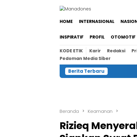
Loncat
ke
konten
HOME
INTERNASIONAL
NASIO
INSPIRATIF
PROFIL
OTOMOTIF
KODE ETIK
Karir
Redaksi
Pr
Pedoman Media Siber
Berita Terbaru
Beranda
Keamanan
Rizieq Menyera