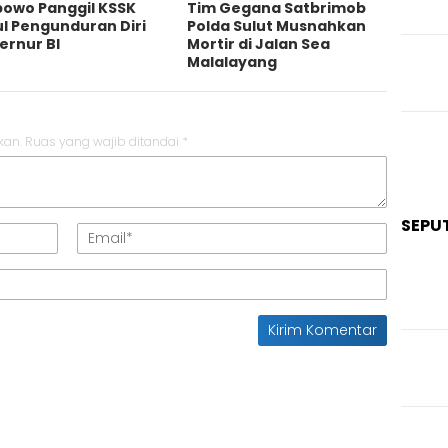
bowo Panggil KSSK
Tim Gegana Satbrimob
l Pengunduran Diri
Polda Sulut Musnahkan
ernur BI
Mortir di Jalan Sea
Malalayang
kan.
Ruas yang wajib ditandai
*
SEPU