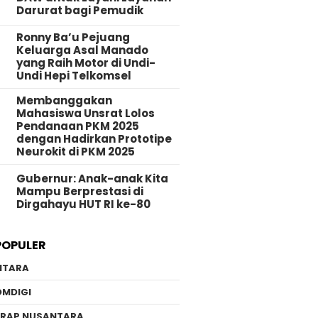
Darurat bagi Pemudik
Ronny Ba’u Pejuang
Keluarga Asal Manado
yang Raih Motor di Undi-
Undi Hepi Telkomsel
Membanggakan
Mahasiswa Unsrat Lolos
Pendanaan PKM 2025
dengan Hadirkan Prototipe
Neurokit di PKM 2025
Gubernur: Anak-anak Kita
Mampu Berprestasi di
Dirgahayu HUT RI ke-80
POPULER
NTARA
OMDIGI
ERAP NUSANTARA