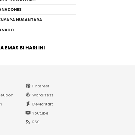
ANADONES
ENYAPA NUSANTARA
ANADO
 EMAS BI HARI INI
Pinterest
leupon
WordPress
in
Deviantart
Youtube
RSS