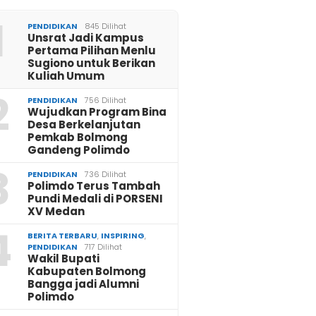
1
PENDIDIKAN
845 Dilihat
Unsrat Jadi Kampus
Pertama Pilihan Menlu
Sugiono untuk Berikan
Kuliah Umum
2
PENDIDIKAN
756 Dilihat
Wujudkan Program Bina
Desa Berkelanjutan
Pemkab Bolmong
Gandeng Polimdo
3
PENDIDIKAN
736 Dilihat
Polimdo Terus Tambah
Pundi Medali di PORSENI
XV Medan
4
BERITA TERBARU
,
INSPIRING
,
PENDIDIKAN
717 Dilihat
Wakil Bupati
Kabupaten Bolmong
Bangga jadi Alumni
Polimdo