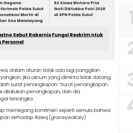
m Gegana
62 Siswa Bintara Pria
tbrimob Polda Sulut
Ikuti Diktukba Polri 2026
snahkan Mortir di
di SPN Polda Sulut
lan Sea Malalayang
tno Sebut Rakernis Fungsi Reskrim ntuk
Personel
wa, dalam aturan tidak ada lagi panggilan
ayangkan, jika oknum yang diminta tidak datang,
alah surat penangkapan. “Surat penangkapan
ai dilakukan penangkapan, dan dia
gai tersangka.
etap memegang komitmen seperti semula bahwa
apan terhadap Rizieq.(graceywakary)