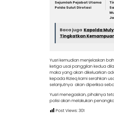
Sejumlah Pejabat Utama
Ti
Polda Sulut Dirotasi
Sa
Mu
Ja
Baca juga
Kapolda Mulya
Tingkatkan Kemampuan 
Yusri kemudian menjelaskan bah
ketiga usai panggilan kedua dil
maka yang akan dikeluarkan ad
kepada Rizieq kami serahkan us
selanjutnya akan diperiksa seba
Yusri menegaskan, pihaknya t
polisi akan melakukan penangk
Post Views:
301