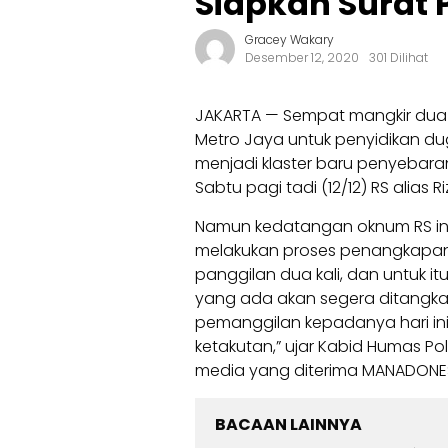
Siapkan Surat
Gracey Wakary
Desember 12, 2020
301 Dilihat
JAKARTA — Sempat mangkir dua ka
Metro Jaya untuk penyidikan 
menjadi klaster baru penyebara
Sabtu pagi tadi (12/12) RS alias
Namun kedatangan oknum RS in
melakukan proses penangkapan p
panggilan dua kali, dan untuk i
yang ada akan segera ditangka
pemanggilan kepadanya hari ini, d
ketakutan,” ujar Kabid Humas Po
media yang diterima MANADONES 
BACAAN LAINNYA