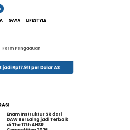
n
A
GAYA
LIFESTYLE
Form Pengaduan
.911 per Dolar AS
PIHPS: Harga Cabai Rawit Rp59
RASI
Enam Instruktur SR dari
DAW Bersaing jadi Terbaik
di The 17th AHSR
Competition 2026