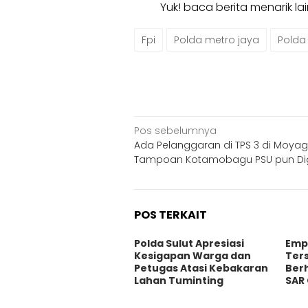
Yuk! baca berita menarik l
Fpi
Polda metro jaya
Polda 
Navigasi
Pos sebelumnya
Ada Pelanggaran di TPS 3 di Moyag
pos
Tampoan Kotamobagu PSU pun Di
POS TERKAIT
Polda Sulut Apresiasi
Emp
Kesigapan Warga dan
Ters
Petugas Atasi Kebakaran
Berh
Lahan Tuminting
SAR