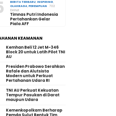
5
BERITA TERBARU
,
INSPIRING
,
OLAHRAGA
,
PEREMPUAN
702
Dilihat
Timnas Putri Indonesia
Pertahankan Gelar
Piala AFF
AHANAN KEAMANAN
Kemhan Beli 12 Jet M-346
Block 20 untuk Latih Pilot TNI
AU
Presiden Prabowo Serahkan
Rafale dan Alutsista
Modern untuk Perkuat
Pertahanan Udara RI
TNI AU Perkuat Kekuatan
Tempur Pasukan di Darat
maupun Udara
Kemenkopolkam Berharap
Pemda Sulut Bentuk Tim