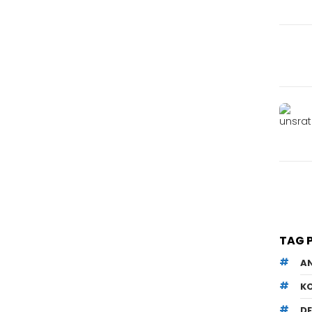
TAG 
A
K
D