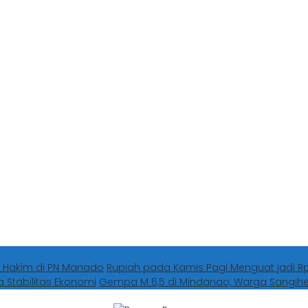
 Hakim di PN Manado
Rupiah pada Kamis Pagi Menguat jadi Rp1
a Stabilitas Ekonomi
Gempa M 6,5 di Mindanao, Warga Sangi