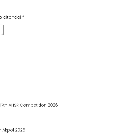
b ditandai
*
e 17th AHSR Competition 2026
ir Akpol 2026