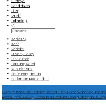
Budaya
Pendidikan
Film
Musik
Teknologi
Kode Etik
Karir
Redaksi
Privacy Policy
Disclaimer
Tentang Kami
Kontak Kami
Form Pengaduan
Pedoman Media Siber
Berita Terbaru
Gegara Renovasi Stadion Klabat, Clay Dondokambey Hadapi
Ayam Rp29.550/kg
Pemerintah Perkuat Sinergi dengan BI Jag