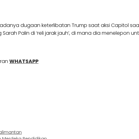
a adanya dugaan keterlibatan Trump saat aksi Capitol sa
rah Palin di ‘reli jarak jauh’, di mana dia menelepon u
uran
WHATSAPP
Kalimantan
am Merdeka Pendidikan