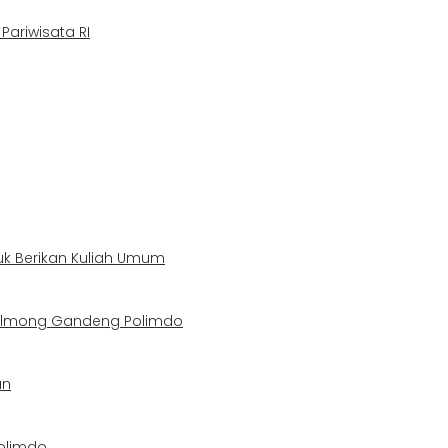
ariwisata RI
uk Berikan Kuliah Umum
Bolmong Gandeng Polimdo
an
olimdo