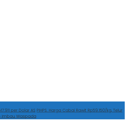
7.911 per Dolar AS
PIHPS: Harga Cabai Rawit Rp59.150/kg, Telur
he Imbau Waspada