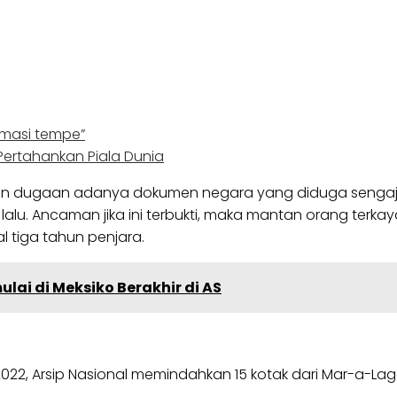
omasi tempe”
Pertahankan Piala Dunia
dasarkan dugaan adanya dokumen negara yang diduga senga
alu. Ancaman jika ini terbukti, maka mantan orang terkaya 
 tiga tahun penjara.
lai di Meksiko Berakhir di AS
 2022, Arsip Nasional memindahkan 15 kotak dari Mar-a-La