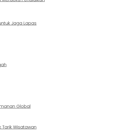
 untuk Jaga Lapas
gah
eamanan Global
k Tarik Wisatawan