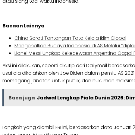
atau siang tadi waktu Indonesia.
Bacaan Lainnya
China Soroti Tantangan Tata Kelola Iklim Global
Mengenalkan Budaya Indonesia di AS Melalui “dipl
Lionel Messi Ungkap Kekecewaan Argentina Gagal 
Aksi ini dilakukan, seperti dikutip dari Dailymail ber
usai dia dikalahkan oleh Joe Biden dalam pemilu AS 2021 l
memegang jabatan untuk publik, dan hukuman maksimal
Baca juga
Jadwal Lengkap Piala Dunia 2026: Dimu
Langkah yang diambil FBI ini, berdasarkan data Januari
seharusnya tidak dibawa Trump.