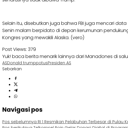
Selain itu, disebutkan juga bahwa FBI juga mencari dat
Senin malam berpidato di depan kerumunan pendukung Sa
Kongres yang mewakili Alaska. (vero)
Post Views:
379
Yuk! baca berita menarik lainnya dari Manadones di sal
AS
Donald trump
potus
Presiden AS
Sebarkan
Navigasi pos
Pos sebelumnya
RI 1 Resmikan Pelabuhan Terbesar di Pulau 
Pos berikutnya
Telkomsel Poin Gelar Donasi Digital di Progr