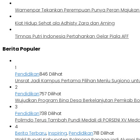
Wamenpar Tekankan Perempuan Punya Peran Majukan P
Kiat Hidup Sehat ala Adhisty Zara dan Aming
Timnas Putri Indonesia Pertahankan Gelar Piala AFF
Berita Populer
1
Pendidikan
846 Dilihat
Unsrat Jadi Kampus Pertama Pilihan Menlu Sugiono unt
2
Pendidikan
757 Dilihat
Wujudkan Program Bina Desa Berkelanjutan Pemkab 
3
Pendidikan
738 Dilihat
Polimdo Terus Tambah Pundi Medali di PORSENI XV Med
4
Berita Terbaru
,
Inspiring
,
Pendidikan
718 Dilihat
Wakil Bupati Kabupaten Bolmong Bangga jadi Alumni P