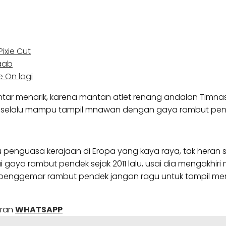
ixie Cut
aab
 On lagi
ar menarik, karena mantan atlet renang andalan Timnas A
, selalu mampu tampil mnawan dengan gaya rambut pen
 penguasa kerajaan di Eropa yang kaya raya, tak heran 
kai gaya rambut pendek sejak 2011 lalu, usai dia mengak
ra penggemar rambut pendek jangan ragu untuk tampil me
uran
WHATSAPP