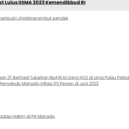
t Lulus IISMA 2023 Kemendikbud RI
bert
putri charlene
rambut pendek
auan 3T Berhasil Tukarkan Rp4,15 M Uang HCS di Lima Pulau Perb
nyebab Manado Inflasi 0,11 Persen di Juni 2023
adapi Hakim di PN Manado