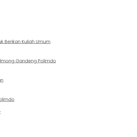
uk Berikan Kuliah Umum
Bolmong Gandeng Polimdo
an
olimdo
t