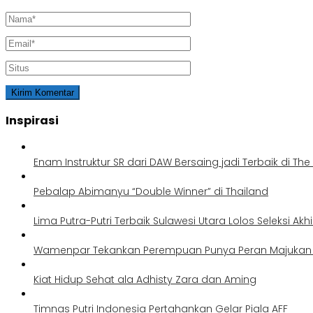
Inspirasi
Enam Instruktur SR dari DAW Bersaing jadi Terbaik di Th
Pebalap Abimanyu “Double Winner” di Thailand
Lima Putra-Putri Terbaik Sulawesi Utara Lolos Seleksi Akh
Wamenpar Tekankan Perempuan Punya Peran Majukan P
Kiat Hidup Sehat ala Adhisty Zara dan Aming
Timnas Putri Indonesia Pertahankan Gelar Piala AFF