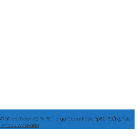
7.911 per Dolar AS
PIHPS: Harga Cabai Rawit Rp59.150/kg, Telur
he Imbau Waspada