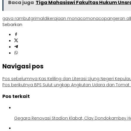
Baca juga
Tiga Mahasiswi Fakultas Hukum Unsra
gaya rambut
grimaldi
kerajaan monaco
monaco
pangeran al
Sebarkan
Navigasi pos
Pos sebelumnya
Kas Keliling dan Literasi Ujung Negeri Kepul
Pos berikutnya
BPS Sulut ungkap Angkutan Udara dan Tomat Pe
Pos terkait
Gegara Renovasi Stadion Klabat, Clay Dondokambey H