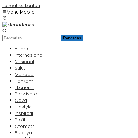
Loncat ke konten
Menu Mobile
Pencarian
Home
Internasional
Nasional
Sulut
Manado
Hankam
Ekonomi
Pariwisata
Gaya
Lifestyle
Inspiratif
Profil
Otomotif
Budaya