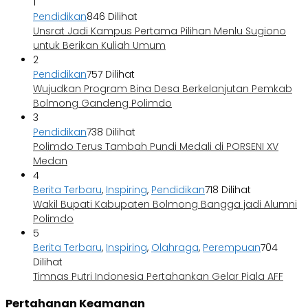
1
Pendidikan
846 Dilihat
Unsrat Jadi Kampus Pertama Pilihan Menlu Sugiono
untuk Berikan Kuliah Umum
2
Pendidikan
757 Dilihat
Wujudkan Program Bina Desa Berkelanjutan Pemkab
Bolmong Gandeng Polimdo
3
Pendidikan
738 Dilihat
Polimdo Terus Tambah Pundi Medali di PORSENI XV
Medan
4
Berita Terbaru
,
Inspiring
,
Pendidikan
718 Dilihat
Wakil Bupati Kabupaten Bolmong Bangga jadi Alumni
Polimdo
5
Berita Terbaru
,
Inspiring
,
Olahraga
,
Perempuan
704
Dilihat
Timnas Putri Indonesia Pertahankan Gelar Piala AFF
Pertahanan Keamanan