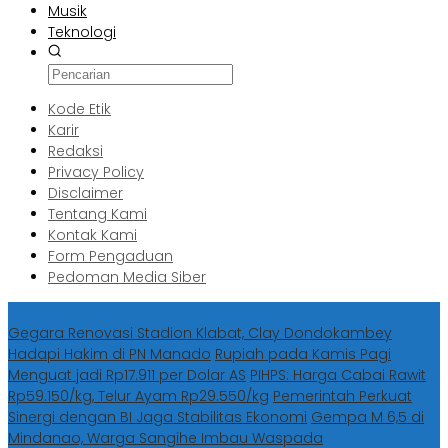
Musik
Teknologi
Kode Etik
Karir
Redaksi
Privacy Policy
Disclaimer
Tentang Kami
Kontak Kami
Form Pengaduan
Pedoman Media Siber
Berita Terbaru
Gegara Renovasi Stadion Klabat, Clay Dondokambey
Hadapi Hakim di PN Manado
Rupiah pada Kamis Pagi
Menguat jadi Rp17.911 per Dolar AS
PIHPS: Harga Cabai Rawit
Rp59.150/kg, Telur Ayam Rp29.550/kg
Pemerintah Perkuat
Sinergi dengan BI Jaga Stabilitas Ekonomi
Gempa M 6,5 di
Mindanao, Warga Sangihe Imbau Waspada