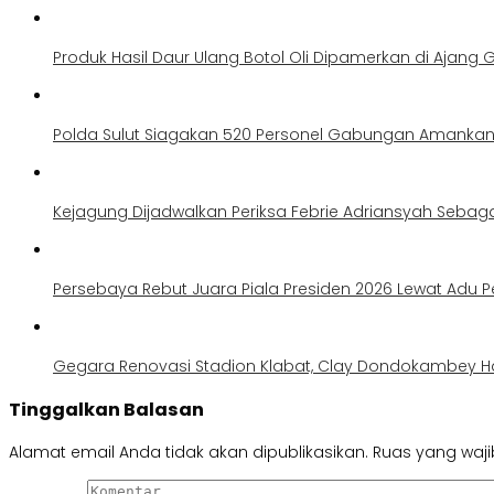
Produk Hasil Daur Ulang Botol Oli Dipamerkan di Ajang G
Polda Sulut Siagakan 520 Personel Gabungan Amankan 
Kejagung Dijadwalkan Periksa Febrie Adriansyah Sebag
Persebaya Rebut Juara Piala Presiden 2026 Lewat Adu Pe
Gegara Renovasi Stadion Klabat, Clay Dondokambey H
Tinggalkan Balasan
Alamat email Anda tidak akan dipublikasikan.
Ruas yang waji