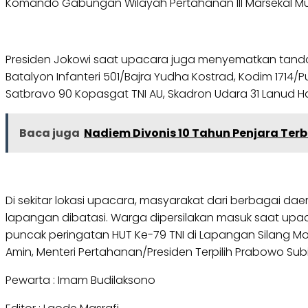
Komando Gabungan Wilayah Pertahanan III Marsekal Mud
Presiden Jokowi saat upacara juga menyematkan tanda
Batalyon Infanteri 501/Bajra Yudha Kostrad, Kodim 1714/Pun
Satbravo 90 Kopasgat TNI AU, Skadron Udara 31 Lanud H
Baca juga
Nadiem Divonis 10 Tahun Penjara Terb
Di sekitar lokasi upacara, masyarakat dari berbagai 
lapangan dibatasi. Warga dipersilakan masuk saat upac
puncak peringatan HUT Ke-79 TNI di Lapangan Silang Mon
Amin, Menteri Pertahanan/Presiden Terpilih Prabowo Sub
Pewarta : Imam Budilaksono