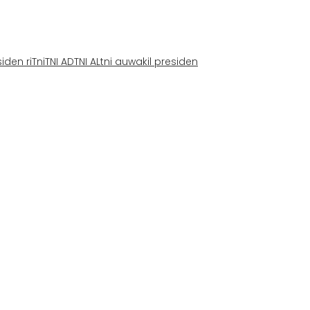
iden ri
Tni
TNI AD
TNI AL
tni au
wakil presiden