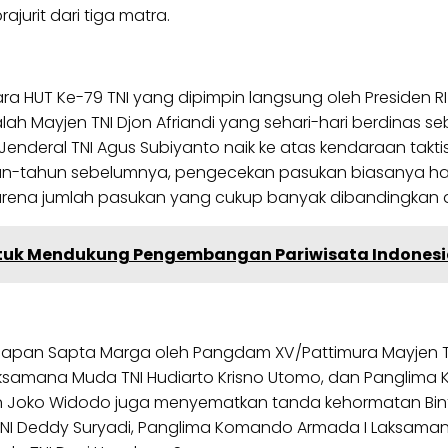
ajurit dari tiga matra.
 HUT Ke-79 TNI yang dipimpin langsung oleh Presiden RI 
ah Mayjen TNI Djon Afriandi yang sehari-hari berdinas
 Jenderal TNI Agus Subiyanto naik ke atas kendaraan tak
n-tahun sebelumnya, pengecekan pasukan biasanya hany
l karena jumlah pasukan yang cukup banyak dibandingka
ntuk Mendukung Pengembangan Pariwisata Indones
apan Sapta Marga oleh Pangdam XV/Pattimura Mayjen TNI
Laksamana Muda TNI Hudiarto Krisno Utomo, dan Panglima 
en Joko Widodo juga menyematkan tanda kehormatan Bi
 TNI Deddy Suryadi, Panglima Komando Armada I Laksaman