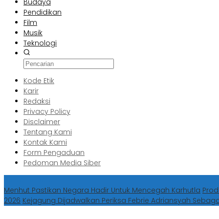
Budaya
Pendidikan
Film
Musik
Teknologi
Kode Etik
Karir
Redaksi
Privacy Policy
Disclaimer
Tentang Kami
Kontak Kami
Form Pengaduan
Pedoman Media Siber
Berita Terbaru
Menhut Pastikan Negara Hadir Untuk Mencegah Karhutla
Prod
2026
Kejagung Dijadwalkan Periksa Febrie Adriansyah Sebag