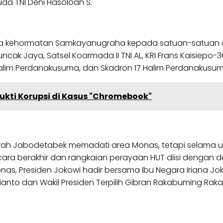
a TNI Deni Hasoloan S.
 kehormatan Samkayanugraha kepada satuan-satuan di l
cak Jaya, Satsel Koarmada II TNI AL, KRI Frans Kaisiepo-368
alim Perdanakusuma, dan Skadron 17 Halim Perdanakusuma
ukti Korupsi di Kasus "Chromebook"
daerah Jabodetabek memadati area Monas, tetapi selama
ara berakhir dan rangkaian perayaan HUT diisi dengan de
as, Presiden Jokowi hadir bersama Ibu Negara Iriana Jok
ianto dan Wakil Presiden Terpilih Gibran Rakabuming Raka