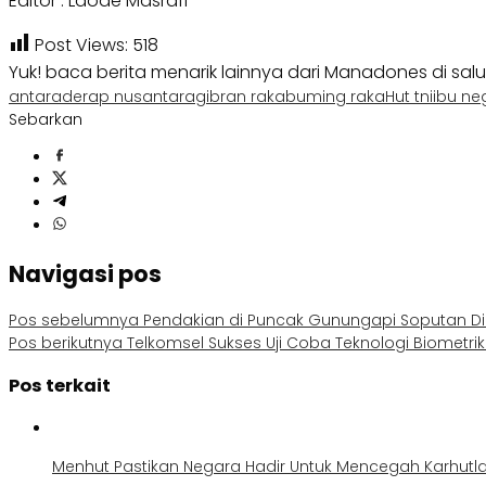
Editor : Laode Masrafi
Post Views:
518
Yuk! baca berita menarik lainnya dari Manadones di sal
antara
derap nusantara
gibran rakabuming raka
Hut tni
ibu ne
Sebarkan
Navigasi pos
Pos sebelumnya
Pendakian di Puncak Gunungapi Soputan Di
Pos berikutnya
Telkomsel Sukses Uji Coba Teknologi Biometri
Pos terkait
Menhut Pastikan Negara Hadir Untuk Mencegah Karhutl