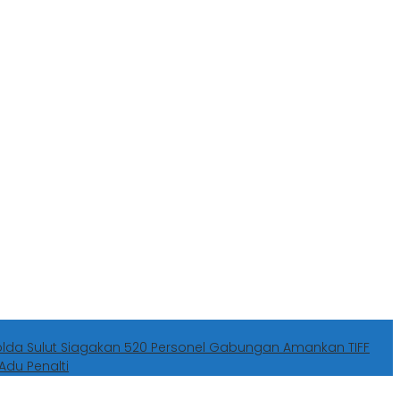
olda Sulut Siagakan 520 Personel Gabungan Amankan TIFF
Adu Penalti