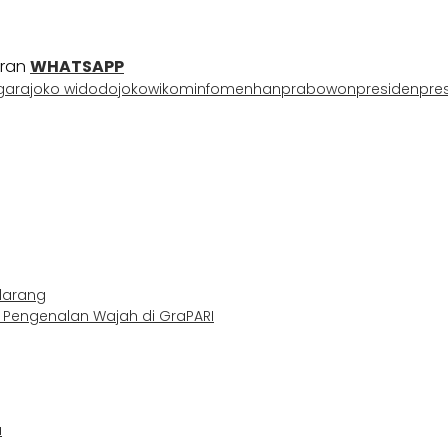
uran
WHATSAPP
gara
joko widodo
jokowi
kominfo
menhan
prabowon
presiden
pres
larang
k Pengenalan Wajah di GraPARI
a