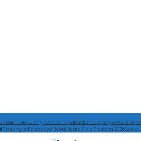
uk Hasil Daur Ulang Botol Oli Dipamerkan di Ajang GIIAS 2026
P
ai Tersangka
Persebaya Rebut Juara Piala Presiden 2026 Lewat 