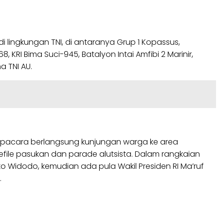
ingkungan TNI, di antaranya Grup 1 Kopassus,
, KRI Bima Suci-945, Batalyon Intai Amfibi 2 Marinir,
 TNI AU.
 upacara berlangsung kunjungan warga ke area
file pasukan dan parade alutsista. Dalam rangkaian
o Widodo, kemudian ada pula Wakil Presiden RI Ma’ruf
.