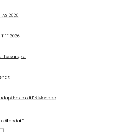
IIAS 2026
TIFF 2026
ai Tersangka
nalti
adapi Hakim di PN Manado
b ditandai
*