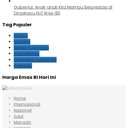
Gubernur: Anak-anak Kita Mampu Berprestasi di
Dirgahayu HUT RI ke-80
Tag Populer
antara
komdigi
derap nusantara
manadones
menyapa nusantara
manado
Harga Emas BI Hari Ini
Home
Internasional
Nasional
Sulut
Manado