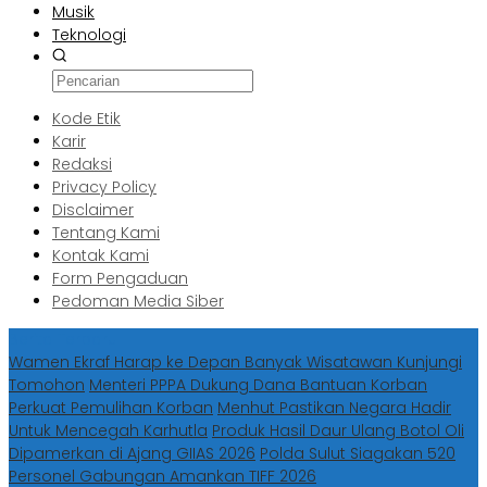
Musik
Teknologi
Kode Etik
Karir
Redaksi
Privacy Policy
Disclaimer
Tentang Kami
Kontak Kami
Form Pengaduan
Pedoman Media Siber
Berita Terbaru
Wamen Ekraf Harap ke Depan Banyak Wisatawan Kunjungi
Tomohon
Menteri PPPA Dukung Dana Bantuan Korban
Perkuat Pemulihan Korban
Menhut Pastikan Negara Hadir
Untuk Mencegah Karhutla
Produk Hasil Daur Ulang Botol Oli
Dipamerkan di Ajang GIIAS 2026
Polda Sulut Siagakan 520
Personel Gabungan Amankan TIFF 2026