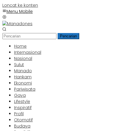
Loncat ke konten
Menu Mobile
Pencarian
Home
Internasional
Nasional
Sulut
Manado
Hankam
Ekonomi
Pariwisata
Gaya
Lifestyle
Inspiratif
Profil
Otomotif
Budaya