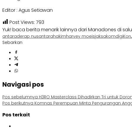
Editor : Agus Setiawan
Post Views:
793
Yuk! baca berita menarik lainnya dari Manadones di sal
antara
derap nusantara
hakim
harvey moeis
jaksa
komdigi
Kor
Sebarkan
Navigasi pos
Pos sebelumnya
H3RO Masterclass Dihadirkan Tri untuk Doron
Pos berikutnya
Komnas Perempuan Minta Pengurangan Anggar
Pos terkait