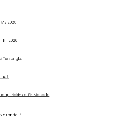
a
IIAS 2026
TIFF 2026
ai Tersangka
nalti
adapi Hakim di PN Manado
b ditandai
*