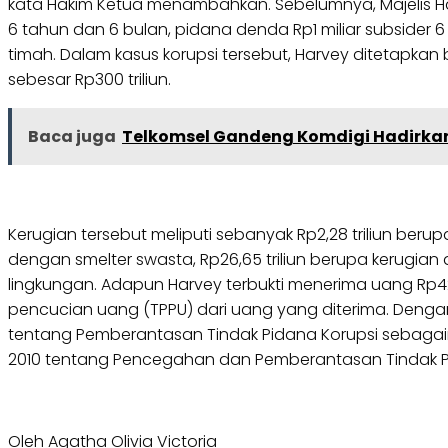
kata Hakim Ketua menambahkan. Sebelumnya, Majelis H
6 tahun dan 6 bulan, pidana denda Rp1 miliar subsider 6
timah. Dalam kasus korupsi tersebut, Harvey ditetap
sebesar Rp300 triliun.
Baca juga
Telkomsel Gandeng Komdigi Hadirka
Kerugian tersebut meliputi sebanyak Rp2,28 triliun be
dengan smelter swasta, Rp26,65 triliun berupa kerugian 
lingkungan. Adapun Harvey terbukti menerima uang Rp42
pencucian uang (TPPU) dari uang yang diterima. Dengan 
tentang Pemberantasan Tindak Pidana Korupsi sebagaim
2010 tentang Pencegahan dan Pemberantasan Tindak Pida
Oleh Agatha Olivia Victoria