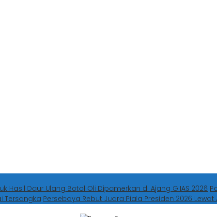
uk Hasil Daur Ulang Botol Oli Dipamerkan di Ajang GIIAS 2026
P
ai Tersangka
Persebaya Rebut Juara Piala Presiden 2026 Lewat 