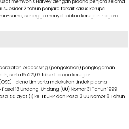
 Pusat memvonis Harvey dengan pidana penjara selama
 subsider 2 tahun penjara terkait kasus korupsi
ersama-sama, sehingga menyebabkan kerugian negara
lat peralatan processing (pengolahan) penglogaman
, serta Rp271,07 triliun berupa kerugian
QSE) Helena Lim serta melakukan tindak pidana
to Pasal 18 Undang-Undang (UU) Nomor 31 Tahun 1999
al 55 ayat (1) ke-1 KUHP dan Pasal 3 UU Nomor 8 Tahun