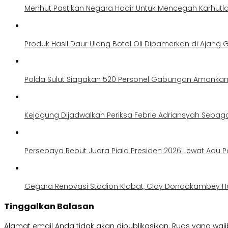
Menhut Pastikan Negara Hadir Untuk Mencegah Karhutl
Produk Hasil Daur Ulang Botol Oli Dipamerkan di Ajang G
Polda Sulut Siagakan 520 Personel Gabungan Amankan 
Kejagung Dijadwalkan Periksa Febrie Adriansyah Sebag
Persebaya Rebut Juara Piala Presiden 2026 Lewat Adu Pe
Gegara Renovasi Stadion Klabat, Clay Dondokambey H
Tinggalkan Balasan
Alamat email Anda tidak akan dipublikasikan.
Ruas yang waji