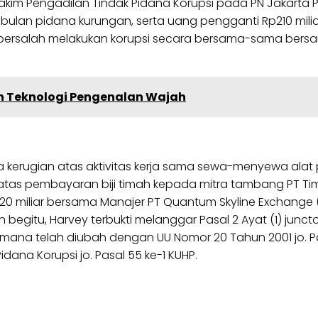
akim Pengadilan Tindak Pidana Korupsi pada PN Jakarta
 bulan pidana kurungan, serta uang pengganti Rp210 miliar
kan bersalah melakukan korupsi secara bersama-sama b
n Teknologi Pengenalan Wajah
rupa kerugian atas aktivitas kerja sama sewa-menyewa a
atas pembayaran biji timah kepada mitra tambang PT Timah
0 miliar bersama Manajer PT Quantum Skyline Exchange (
begitu, Harvey terbukti melanggar Pasal 2 Ayat (1) junc
ana telah diubah dengan UU Nomor 20 Tahun 2001 jo. Pas
na Korupsi jo. Pasal 55 ke-1 KUHP.