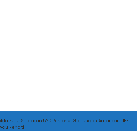
olda Sulut Siagakan 520 Personel Gabungan Amankan TIFF
Adu Penalti