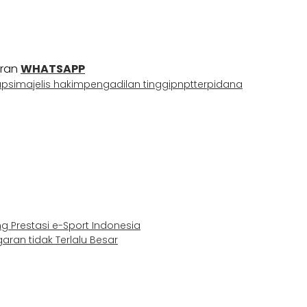
uran
WHATSAPP
upsi
majelis hakim
pengadilan tinggi
pn
pt
terpidana
g Prestasi e-Sport Indonesia
an tidak Terlalu Besar