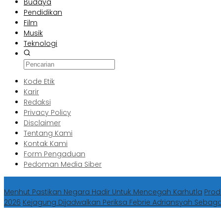
Budaya
Pendidikan
Film
Musik
Teknologi
Kode Etik
Karir
Redaksi
Privacy Policy
Disclaimer
Tentang Kami
Kontak Kami
Form Pengaduan
Pedoman Media Siber
Berita Terbaru
Menhut Pastikan Negara Hadir Untuk Mencegah Karhutla
Prod
2026
Kejagung Dijadwalkan Periksa Febrie Adriansyah Sebag