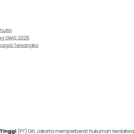
hutla
ng GIIAS 2026
ebagai Tersangka
Tinggi
(PT) DKI Jakarta memperberat hukuman terdakw