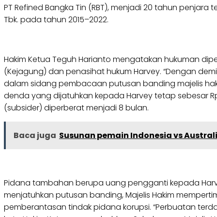
PT Refined Bangka Tin (RBT), menjadi 20 tahun penjara 
Tbk. pada tahun 2015–2022.
Hakim Ketua Teguh Harianto mengatakan hukuman dipe
(Kejagung) dan penasihat hukum Harvey. “Dengan demiki
dalam sidang pembacaan putusan banding majelis haki
denda yang dijatuhkan kepada Harvey tetap sebesar R
(subsider) diperberat menjadi 8 bulan.
Baca juga
Susunan pemain Indonesia vs Austral
Pidana tambahan berupa uang pengganti kepada Harvey, 
menjatuhkan putusan banding, Majelis Hakim mempert
pemberantasan tindak pidana korupsi. “Perbuatan terdak