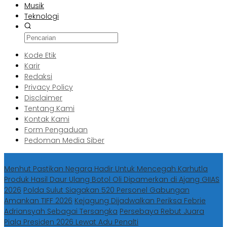
Musik
Teknologi
Kode Etik
Karir
Redaksi
Privacy Policy
Disclaimer
Tentang Kami
Kontak Kami
Form Pengaduan
Pedoman Media Siber
Berita Terbaru
Menhut Pastikan Negara Hadir Untuk Mencegah Karhutla
Produk Hasil Daur Ulang Botol Oli Dipamerkan di Ajang GIIAS
2026
Polda Sulut Siagakan 520 Personel Gabungan
Amankan TIFF 2026
Kejagung Dijadwalkan Periksa Febrie
Adriansyah Sebagai Tersangka
Persebaya Rebut Juara
Piala Presiden 2026 Lewat Adu Penalti