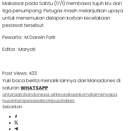
Makassar pada Sabtu (17/1) membawa tujuh kru dan
tiga penumpang. Petugas masih melanjutkan upaya
untuk menemukan delapan korban kecelakaan
pesawat tersebut.
Pewarta : M Darwin Fatir
Editor : Maryati
Post Views:
433
Yuk! baca berita menarik lainnya dari Manadones di
saluran
WHATSAPP
antara
atr
dvi
indonesia air
keceakaan
komdigi
menyapa
nusantara
pesawat
polri
pusdokkes
Sebarkan