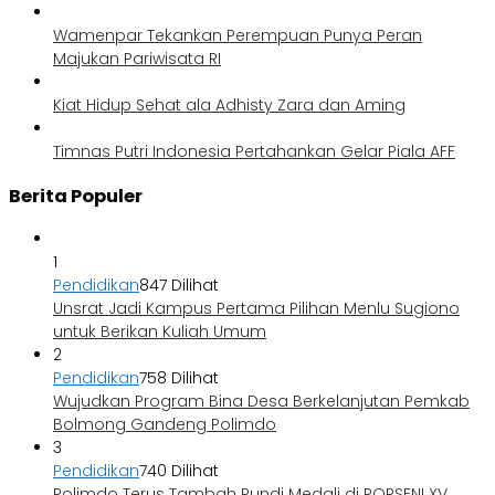
Wamenpar Tekankan Perempuan Punya Peran
Majukan Pariwisata RI
Kiat Hidup Sehat ala Adhisty Zara dan Aming
Timnas Putri Indonesia Pertahankan Gelar Piala AFF
Berita Populer
1
Pendidikan
847 Dilihat
Unsrat Jadi Kampus Pertama Pilihan Menlu Sugiono
untuk Berikan Kuliah Umum
2
Pendidikan
758 Dilihat
Wujudkan Program Bina Desa Berkelanjutan Pemkab
Bolmong Gandeng Polimdo
3
Pendidikan
740 Dilihat
Polimdo Terus Tambah Pundi Medali di PORSENI XV