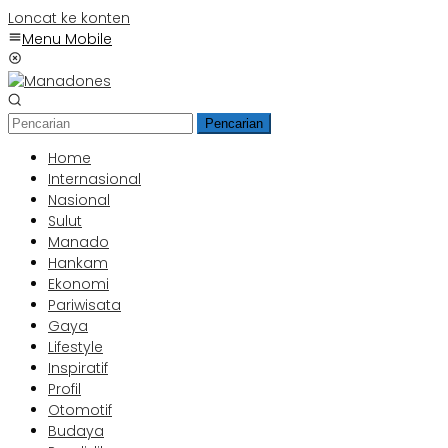
Loncat ke konten
Menu Mobile
Pencarian
Home
Internasional
Nasional
Sulut
Manado
Hankam
Ekonomi
Pariwisata
Gaya
Lifestyle
Inspiratif
Profil
Otomotif
Budaya