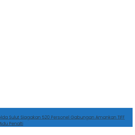
olda Sulut Siagakan 520 Personel Gabungan Amankan TIFF
Adu Penalti