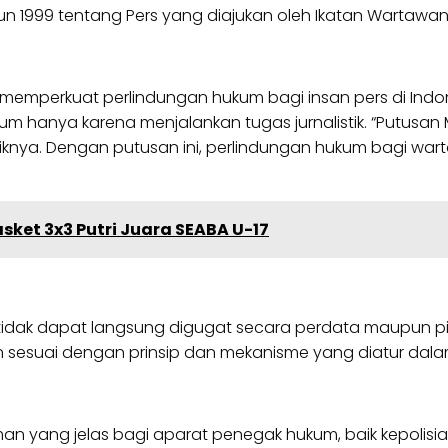
n 1999 tentang Pers yang diajukan oleh Ikatan Wartawa
emperkuat perlindungan hukum bagi insan pers di Indo
ya karena menjalankan tugas jurnalistik. “Putusan MK in
tiknya. Dengan putusan ini, perlindungan hukum bagi war
sket 3x3 Putri Juara SEABA U-17
k dapat langsung digugat secara perdata maupun pidan
kan sesuai dengan prinsip dan mekanisme yang diatur da
an yang jelas bagi aparat penegak hukum, baik kepolisi