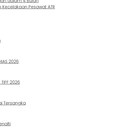
ian dalam 4 Bulan
an Kecelakaan Pesawat ATR
a
IIAS 2026
TIFF 2026
ai Tersangka
nalti