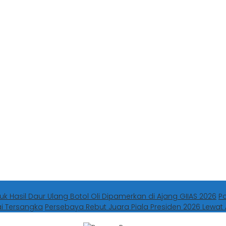
uk Hasil Daur Ulang Botol Oli Dipamerkan di Ajang GIIAS 2026
P
ai Tersangka
Persebaya Rebut Juara Piala Presiden 2026 Lewat 