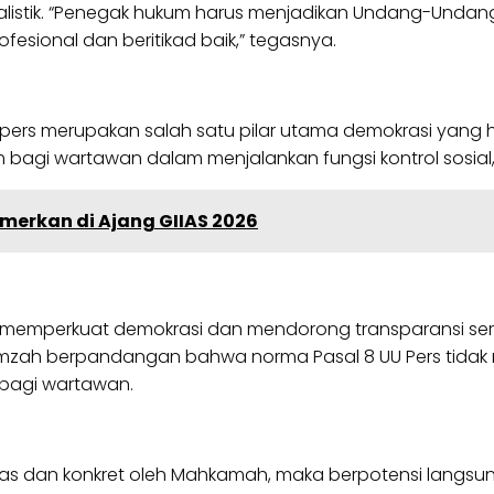
listik. “Penegak hukum harus menjadikan Undang-Undang
fesional dan beritikad baik,” tegasnya.
ers merupakan salah satu pilar utama demokrasi yang ha
agi wartawan dalam menjalankan fungsi kontrol sosial, 
amerkan di Ajang GIIAS 2026
memperkuat demokrasi dan mendorong transparansi serta 
amzah berpandangan bahwa norma Pasal 8 UU Pers tidak 
 bagi wartawan.
las dan konkret oleh Mahkamah, maka berpotensi langsun