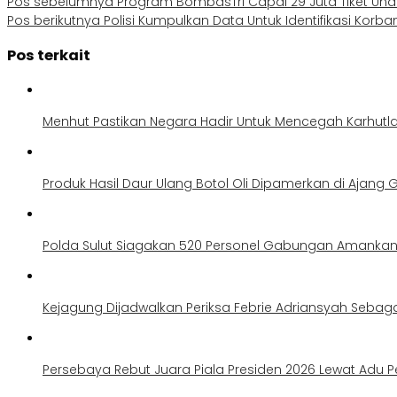
Pos sebelumnya
Program BombasTri Capai 29 Juta Tiket Und
Pos berikutnya
Polisi Kumpulkan Data Untuk Identifikasi Korb
Pos terkait
Menhut Pastikan Negara Hadir Untuk Mencegah Karhutl
Produk Hasil Daur Ulang Botol Oli Dipamerkan di Ajang G
Polda Sulut Siagakan 520 Personel Gabungan Amankan 
Kejagung Dijadwalkan Periksa Febrie Adriansyah Sebag
Persebaya Rebut Juara Piala Presiden 2026 Lewat Adu Pe