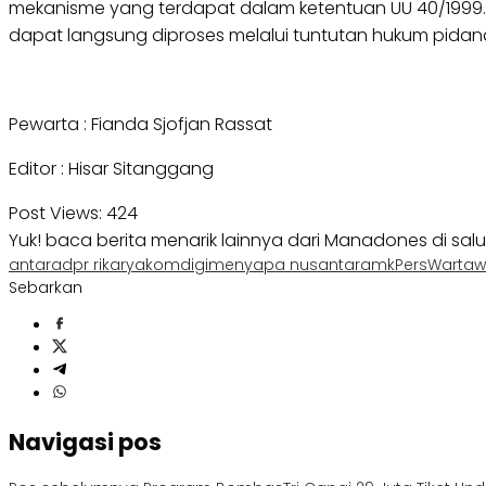
mekanisme yang terdapat dalam ketentuan UU 40/1999.
dapat langsung diproses melalui tuntutan hukum pida
Pewarta : Fianda Sjofjan Rassat
Editor : Hisar Sitanggang
Post Views:
424
Yuk! baca berita menarik lainnya dari Manadones di sal
antara
dpr ri
karya
komdigi
menyapa nusantara
mk
Pers
Warta
Sebarkan
Navigasi pos