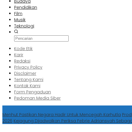
Budaya
Pendidikan
Film
Musik
Teknologi
Kode Etik
Karir
Redaksi
Privacy Policy
Disclaimer
Tentang Kami
Kontak Kami
Form Pengaduan
Pedoman Media Siber
Berita Terbaru
Menhut Pastikan Negara Hadir Untuk Mencegah Karhutla
Prod
2026
Kejagung Dijadwalkan Periksa Febrie Adriansyah Sebag