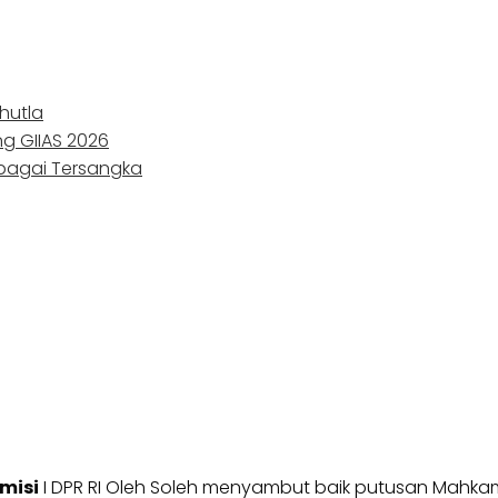
hutla
ng GIIAS 2026
ebagai Tersangka
misi
I DPR RI Oleh Soleh menyambut baik putusan Mahka