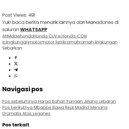
Post Views:
491
Yuk! baca berita menarik lainnya dari Manadones di
saluran
WHATSAPP
AHM
daw
honda
Honda CUV e:
Honda ICON
e:
lingkungan
motor
motor listrik
ramah
ramah lingkungan
Sebarkan
Navigasi pos
Pos sebelumnya
Harga Bahan Pangan Jelang Lebaran
Pos berikutnya
Mbappe Bawa Real Madrid Menang
Dramatis Atas Leganes
Pos terkait