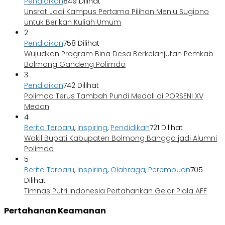
Pendidikan
849 Dilihat
Unsrat Jadi Kampus Pertama Pilihan Menlu Sugiono
untuk Berikan Kuliah Umum
2
Pendidikan
758 Dilihat
Wujudkan Program Bina Desa Berkelanjutan Pemkab
Bolmong Gandeng Polimdo
3
Pendidikan
742 Dilihat
Polimdo Terus Tambah Pundi Medali di PORSENI XV
Medan
4
Berita Terbaru
,
Inspiring
,
Pendidikan
721 Dilihat
Wakil Bupati Kabupaten Bolmong Bangga jadi Alumni
Polimdo
5
Berita Terbaru
,
Inspiring
,
Olahraga
,
Perempuan
705
Dilihat
Timnas Putri Indonesia Pertahankan Gelar Piala AFF
Pertahanan Keamanan