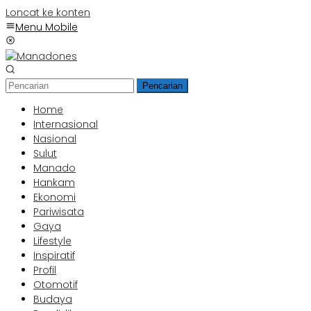
Loncat ke konten
Menu Mobile
Pencarian
Home
Internasional
Nasional
Sulut
Manado
Hankam
Ekonomi
Pariwisata
Gaya
Lifestyle
Inspiratif
Profil
Otomotif
Budaya