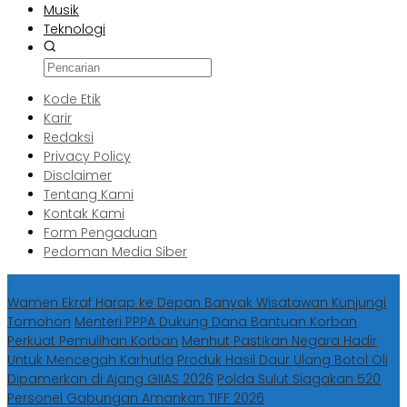
Musik
Teknologi
Kode Etik
Karir
Redaksi
Privacy Policy
Disclaimer
Tentang Kami
Kontak Kami
Form Pengaduan
Pedoman Media Siber
Berita Terbaru
Wamen Ekraf Harap ke Depan Banyak Wisatawan Kunjungi
Tomohon
Menteri PPPA Dukung Dana Bantuan Korban
Perkuat Pemulihan Korban
Menhut Pastikan Negara Hadir
Untuk Mencegah Karhutla
Produk Hasil Daur Ulang Botol Oli
Dipamerkan di Ajang GIIAS 2026
Polda Sulut Siagakan 520
Personel Gabungan Amankan TIFF 2026