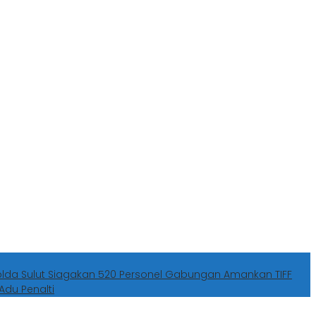
olda Sulut Siagakan 520 Personel Gabungan Amankan TIFF
Adu Penalti