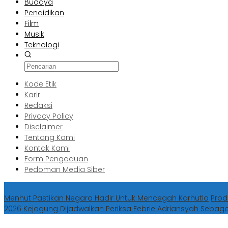
Budaya
Pendidikan
Film
Musik
Teknologi
Kode Etik
Karir
Redaksi
Privacy Policy
Disclaimer
Tentang Kami
Kontak Kami
Form Pengaduan
Pedoman Media Siber
Berita Terbaru
Menhut Pastikan Negara Hadir Untuk Mencegah Karhutla
Prod
2026
Kejagung Dijadwalkan Periksa Febrie Adriansyah Sebag