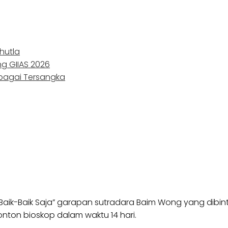
hutla
ng GIIAS 2026
ebagai Tersangka
aik-Baik Saja” garapan sutradara Baim Wong yang dibinta
enonton bioskop dalam waktu 14 hari.