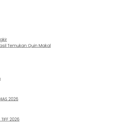
gkir
asil Temukan Quin Makal
a
IIAS 2026
TIFF 2026