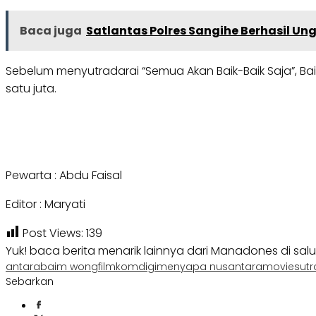
Baca juga
Satlantas Polres Sangihe Berhasil Ung
Sebelum menyutradarai “Semua Akan Baik-Baik Saja”, 
satu juta.
Pewarta : Abdu Faisal
Editor : Maryati
Post Views:
139
Yuk! baca berita menarik lainnya dari Manadones di sal
antara
baim wong
film
komdigi
menyapa nusantara
movie
sut
Sebarkan