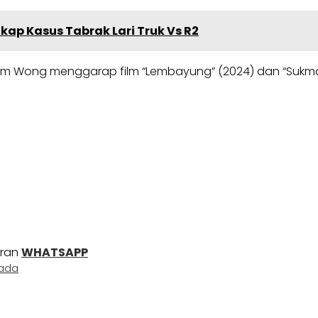
kap Kasus Tabrak Lari Truk Vs R2
Baim Wong menggarap film “Lembayung” (2024) dan “Suk
uran
WHATSAPP
rada