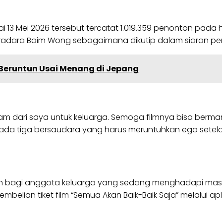
 13 Mei 2026 tersebut tercatat 1.019.359 penonton pada h
radara Baim Wong sebagaimana dikutip dalam siaran per
 Beruntun Usai Menang di Jepang
m dari saya untuk keluarga. Semoga filmnya bisa berman
t pada tiga bersaudara yang harus meruntuhkan ego se
h bagi anggota keluarga yang sedang menghadapi masalah
elian tiket film “Semua Akan Baik-Baik Saja” melalui aplik