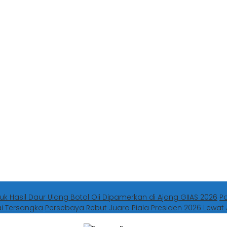
uk Hasil Daur Ulang Botol Oli Dipamerkan di Ajang GIIAS 2026
P
ai Tersangka
Persebaya Rebut Juara Piala Presiden 2026 Lewat 