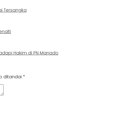
ai Tersangka
nalti
adapi Hakim di PN Manado
b ditandai
*