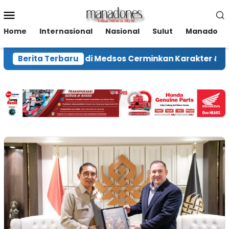
Loncat
Menu
ke
Mobile
konten
Home
Internasional
Nasional
Sulut
Manado
ikilog: Perilaku di Medsos Cerminkan Karakter & Integr
Berita Terbaru