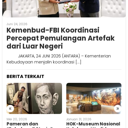
Juni 24, 2026
Kemenbud-FBI Koordinasi
Percepat Pemulangan Artefak
dari Luar Negeri
JAKARTA, 24 JUNI 2026 (ANTARA) – Kementerian
Kebudayaan menjalin koordinasi […]
BERITA TERKAIT
«
»
Januari 31, 2026
Oktober 22, 2025
M
HOK-Museum Nasional
Perhiasan Era Napoleon