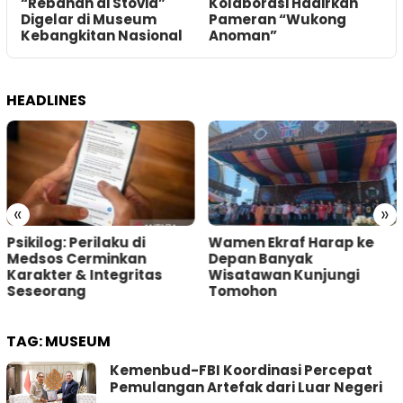
Kolaborasi Hadirkan
yang Dicuri dari
Pameran “Wukong
Museum Louvre Miliki
Anoman”
Nilai Luar Biasa
HEADLINES
«
»
Wamen Ekraf Harap ke
Menteri PPPA Dukung
Depan Banyak
Dana Bantuan Korban
Wisatawan Kunjungi
Perkuat Pemulihan
Tomohon
Korban
TAG:
MUSEUM
Kemenbud-FBI Koordinasi Percepat
Pemulangan Artefak dari Luar Negeri