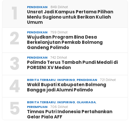
1
PENDIDIKAN
849 Dilihat
Unsrat Jadi Kampus Pertama Pilihan
Menlu Sugiono untuk Berikan Kuliah
Umum
2
PENDIDIKAN
759 Dilihat
Wujudkan Program Bina Desa
Berkelanjutan Pemkab Bolmong
Gandeng Polimdo
3
PENDIDIKAN
742 Dilihat
Polimdo Terus Tambah Pundi Medali di
PORSENI XV Medan
4
BERITA TERBARU
,
INSPIRING
,
PENDIDIKAN
721 Dilihat
Wakil Bupati Kabupaten Bolmong
Bangga jadi Alumni Polimdo
5
BERITA TERBARU
,
INSPIRING
,
OLAHRAGA
,
PEREMPUAN
706 Dilihat
Timnas Putri Indonesia Pertahankan
Gelar Piala AFF