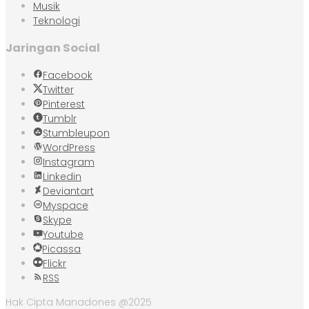
Musik
Teknologi
Jaringan Social
Facebook
Twitter
Pinterest
Tumblr
Stumbleupon
WordPress
Instagram
Linkedin
Deviantart
Myspace
Skype
Youtube
Picassa
Flickr
RSS
Hak Cipta Manadones @2025