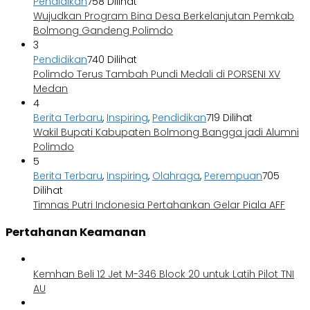
Pendidikan
758 Dilihat
Wujudkan Program Bina Desa Berkelanjutan Pemkab
Bolmong Gandeng Polimdo
3
Pendidikan
740 Dilihat
Polimdo Terus Tambah Pundi Medali di PORSENI XV
Medan
4
Berita Terbaru
,
Inspiring
,
Pendidikan
719 Dilihat
Wakil Bupati Kabupaten Bolmong Bangga jadi Alumni
Polimdo
5
Berita Terbaru
,
Inspiring
,
Olahraga
,
Perempuan
705
Dilihat
Timnas Putri Indonesia Pertahankan Gelar Piala AFF
Pertahanan Keamanan
Kemhan Beli 12 Jet M-346 Block 20 untuk Latih Pilot TNI
AU