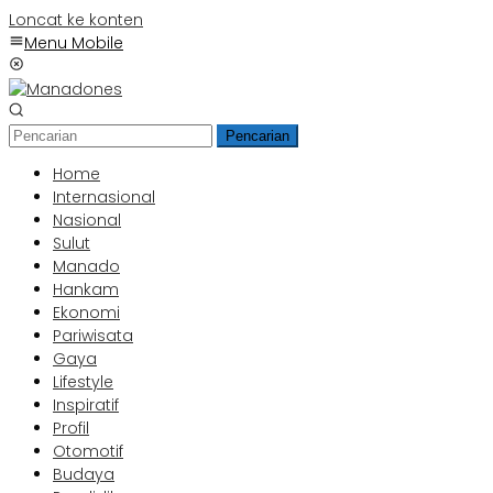
Loncat ke konten
Menu Mobile
Pencarian
Home
Internasional
Nasional
Sulut
Manado
Hankam
Ekonomi
Pariwisata
Gaya
Lifestyle
Inspiratif
Profil
Otomotif
Budaya