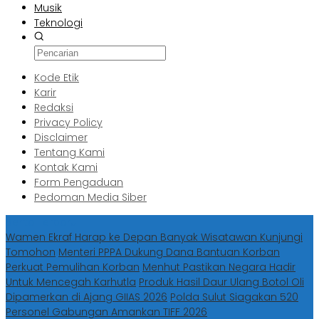
Musik
Teknologi
Kode Etik
Karir
Redaksi
Privacy Policy
Disclaimer
Tentang Kami
Kontak Kami
Form Pengaduan
Pedoman Media Siber
Berita Terbaru
Wamen Ekraf Harap ke Depan Banyak Wisatawan Kunjungi
Tomohon
Menteri PPPA Dukung Dana Bantuan Korban
Perkuat Pemulihan Korban
Menhut Pastikan Negara Hadir
Untuk Mencegah Karhutla
Produk Hasil Daur Ulang Botol Oli
Dipamerkan di Ajang GIIAS 2026
Polda Sulut Siagakan 520
Personel Gabungan Amankan TIFF 2026