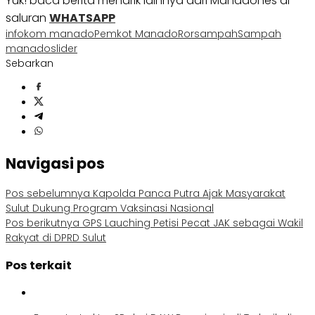
Yuk! baca berita menarik lainnya dari Manadones di
saluran
WHATSAPP
infokom manado
Pemkot Manado
Ror
sampah
Sampah
manado
slider
Sebarkan
Navigasi pos
Pos sebelumnya
Kapolda Panca Putra Ajak Masyarakat
Sulut Dukung Program Vaksinasi Nasional
Pos berikutnya
GPS Lauching Petisi Pecat JAK sebagai Wakil
Rakyat di DPRD Sulut
Pos terkait