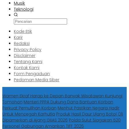
Musik
Teknologi
Kode Etik
Karir
Redaksi
Privacy Policy
Disclaimer
Tentang Kami
Kontak Kami
Form Pengaduan
Pedoman Media Siber
Berita Terbaru
Wamen Ekraf Harap ke Depan Banyak Wisatawan Kunjungi
Tomohon
Menteri PPPA Dukung Dana Bantuan Korban
Perkuat Pemulihan Korban
Menhut Pastikan Negara Hadir
Untuk Mencegah Karhutla
Produk Hasil Daur Ulang Botol Oli
Dipamerkan di Ajang GIIAS 2026
Polda Sulut Siagakan 520
Personel Gabungan Amankan TIFF 2026