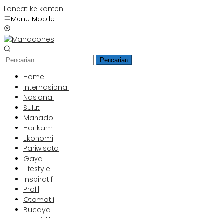
Loncat ke konten
Menu Mobile
Pencarian
Home
Internasional
Nasional
Sulut
Manado
Hankam
Ekonomi
Pariwisata
Gaya
Lifestyle
Inspiratif
Profil
Otomotif
Budaya