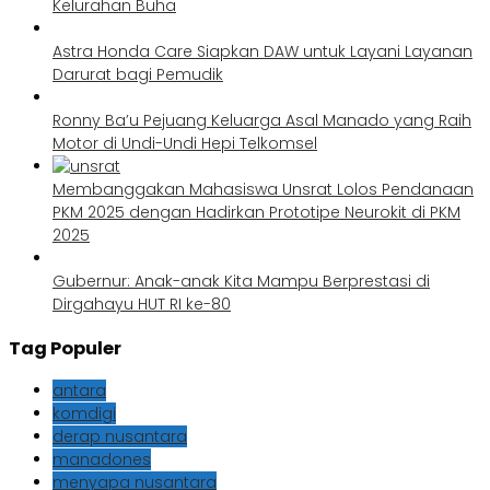
Kelurahan Buha
Astra Honda Care Siapkan DAW untuk Layani Layanan
Darurat bagi Pemudik
Ronny Ba’u Pejuang Keluarga Asal Manado yang Raih
Motor di Undi-Undi Hepi Telkomsel
Membanggakan Mahasiswa Unsrat Lolos Pendanaan
PKM 2025 dengan Hadirkan Prototipe Neurokit di PKM
2025
Gubernur: Anak-anak Kita Mampu Berprestasi di
Dirgahayu HUT RI ke-80
Tag Populer
antara
komdigi
derap nusantara
manadones
menyapa nusantara