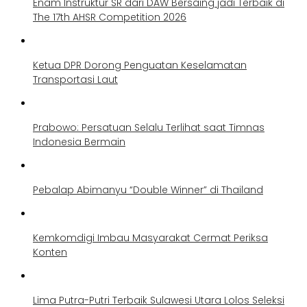
Enam Instruktur SR dari DAW Bersaing jadi Terbaik di
The 17th AHSR Competition 2026
Ketua DPR Dorong Penguatan Keselamatan
Transportasi Laut
Prabowo: Persatuan Selalu Terlihat saat Timnas
Indonesia Bermain
Pebalap Abimanyu “Double Winner” di Thailand
Kemkomdigi Imbau Masyarakat Cermat Periksa
Konten
Lima Putra-Putri Terbaik Sulawesi Utara Lolos Seleksi