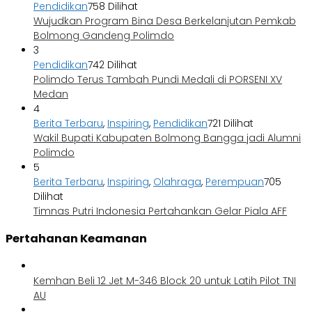
Pendidikan
758 Dilihat
Wujudkan Program Bina Desa Berkelanjutan Pemkab
Bolmong Gandeng Polimdo
3
Pendidikan
742 Dilihat
Polimdo Terus Tambah Pundi Medali di PORSENI XV
Medan
4
Berita Terbaru
,
Inspiring
,
Pendidikan
721 Dilihat
Wakil Bupati Kabupaten Bolmong Bangga jadi Alumni
Polimdo
5
Berita Terbaru
,
Inspiring
,
Olahraga
,
Perempuan
705
Dilihat
Timnas Putri Indonesia Pertahankan Gelar Piala AFF
Pertahanan Keamanan
Kemhan Beli 12 Jet M-346 Block 20 untuk Latih Pilot TNI
AU