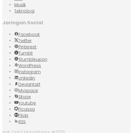
Musik
Teknologi
Jaringan Social
Facebook
Twitter
Pinterest
Tumblr
Stumbleupon
WordPress
Instagram
Linkedin
Deviantart
Myspace
Skype
Youtube
Picassa
Flickr
RSS
Hak Cipta Manadones @2025