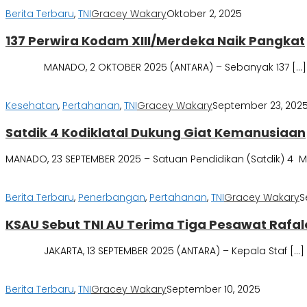
Berita Terbaru
,
TNI
Gracey Wakary
Oktober 2, 2025
137 Perwira Kodam XIII/Merdeka Naik Pangkat
MANADO, 2 OKTOBER 2025 (ANTARA) – Sebanyak 137 […]
Kesehatan
,
Pertahanan
,
TNI
Gracey Wakary
September 23, 202
Satdik 4 Kodiklatal Dukung Giat Kemanusiaan
MANADO, 23 SEPTEMBER 2025 – Satuan Pendidikan (Satdik) 4
Berita Terbaru
,
Penerbangan
,
Pertahanan
,
TNI
Gracey Wakary
S
KSAU Sebut TNI AU Terima Tiga Pesawat Rafal
JAKARTA, 13 SEPTEMBER 2025 (ANTARA) – Kepala Staf […]
Berita Terbaru
,
TNI
Gracey Wakary
September 10, 2025