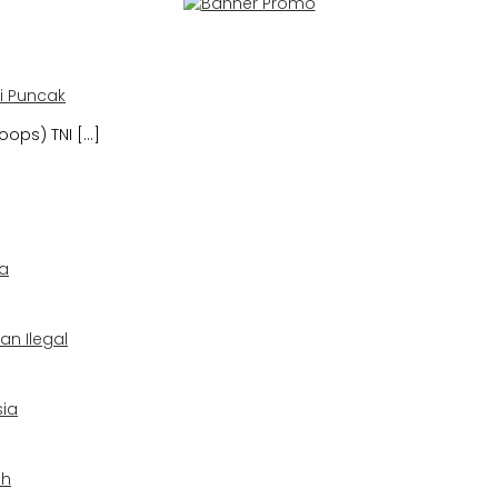
di Puncak
ops) TNI […]
ka
an Ilegal
sia
ah