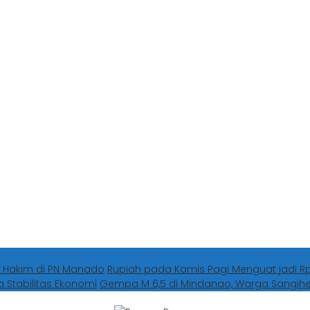
 Hakim di PN Manado
Rupiah pada Kamis Pagi Menguat jadi Rp1
a Stabilitas Ekonomi
Gempa M 6,5 di Mindanao, Warga Sangi