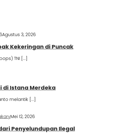
6
Agustus 3, 2026
pak Kekeringan di Puncak
ops) TNI […]
ri di Istana Merdeka
to melantik […]
akary
Mei 12, 2026
dari Penyelundupan Ilegal