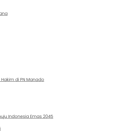
cana
 Hakim di PN Manado
g
nuju Indonesia Emas 2045
i