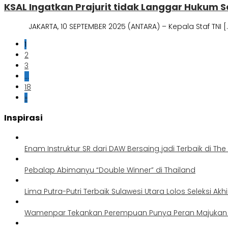
KSAL Ingatkan Prajurit tidak Langgar Hukum 
JAKARTA, 10 SEPTEMBER 2025 (ANTARA) – Kepala Staf TNI [
1
2
3
…
18
»
Inspirasi
Enam Instruktur SR dari DAW Bersaing jadi Terbaik di Th
Pebalap Abimanyu “Double Winner” di Thailand
Lima Putra-Putri Terbaik Sulawesi Utara Lolos Seleksi Akh
Wamenpar Tekankan Perempuan Punya Peran Majukan P