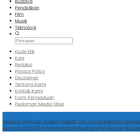
Budaya
Pendidikan
Film
Musik
Teknologi
Kode Etik
Karir
Redaksi
Privacy Policy
Disclaimer
Tentang Kami
Kontak Kami
Form Pengaduan
Pedoman Media Siber
Berita Terbaru
Gegara Renovasi Stadion Klabat, Clay Dondokambey Hadapi
Ayam Rp29.550/kg
Pemerintah Perkuat Sinergi dengan BI Jag