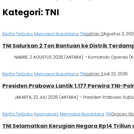
Kategori:
TNI
Berita Terbaru
,
Menyapa Nusantara
,
TNI
admin 3
Agustus 2, 202
TNI Salurkan 2 Ton Bantuan ke Distrik Terdam
NABIRE, 2 AGUSTUS 2026 (ANTARA) – Komando Operasi (Ko
Berita Terbaru
,
Menyapa Nusantara
,
TNI
admin 3
Juli 22, 2026
Presiden Prabowo Lantik 1.177 Perwira TNI-Pol
JAKARTA, 22 JULI 2026 (ANTARA) – Presiden Prabowo Subian
Berita Terbaru
,
Keamanan
,
Menyapa Nusantara
,
TNI
Gracey W
TNI Selamatkan Kerugian Negara Rp14 Triliun 