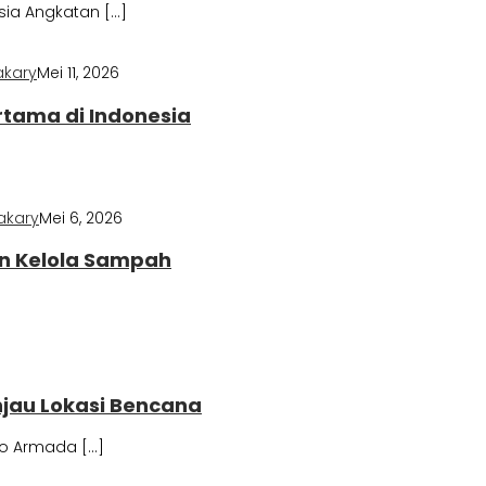
ia Angkatan […]
akary
Mei 11, 2026
rtama di Indonesia
akary
Mei 6, 2026
n Kelola Sampah
njau Lokasi Bencana
o Armada […]