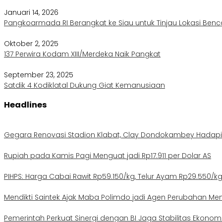
Januari 14, 2026
Pangkoarmada RI Berangkat ke Siau untuk Tinjau Lokasi Ben
Oktober 2, 2025
137 Perwira Kodam XIII/Merdeka Naik Pangkat
September 23, 2025
Satdik 4 Kodiklatal Dukung Giat Kemanusiaan
Headlines
Gegara Renovasi Stadion Klabat, Clay Dondokambey Hadapi
Rupiah pada Kamis Pagi Menguat jadi Rp17.911 per Dolar AS
PIHPS: Harga Cabai Rawit Rp59.150/kg, Telur Ayam Rp29.550/k
Mendikti Saintek Ajak Maba Polimdo jadi Agen Perubahan Me
Pemerintah Perkuat Sinergi dengan BI Jaga Stabilitas Ekonom