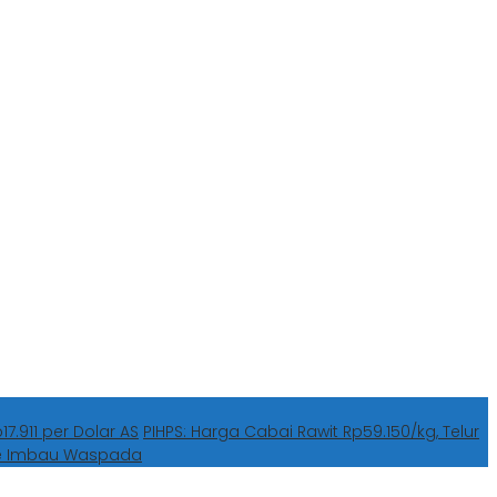
7.911 per Dolar AS
PIHPS: Harga Cabai Rawit Rp59.150/kg, Telur
he Imbau Waspada