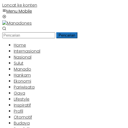
Loncat ke konten
Menu Mobile
Pencarian
Home
Internasional
Nasional
Sulut
Manado
Hankam
Ekonomi
Pariwisata
Gaya
Lifestyle
Inspiratif
Profil
Otomotif
Budaya