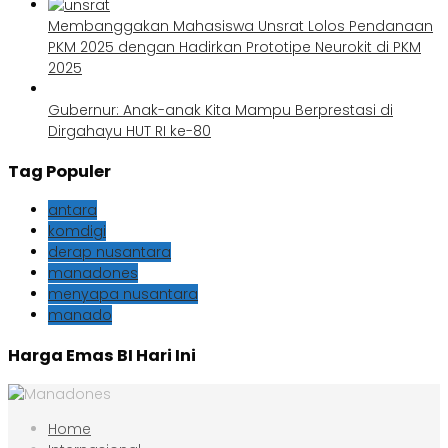
Membanggakan Mahasiswa Unsrat Lolos Pendanaan
PKM 2025 dengan Hadirkan Prototipe Neurokit di PKM
2025
Gubernur: Anak-anak Kita Mampu Berprestasi di
Dirgahayu HUT RI ke-80
Tag Populer
antara
komdigi
derap nusantara
manadones
menyapa nusantara
manado
Harga Emas BI Hari Ini
Home