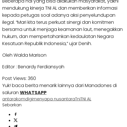
Beberapa hal yang bisa dilakukan masyarakat, yakni
mendukung kinerja TNI AL dan memberikan informasi
kepada petugas soal adanya aksi penyelundupan
ilegal. “Mari kita terus perkuat sinergi dan komitmen
bersama untuk menjaga keamanan laut, menegakkan
hukum, dan mempertahankan kedaulatan Negara
Kesatuan Republik Indonesia,” ujar Denih.
Oleh Walda Marison
Editor : Benardy Ferdiansyah
Post Views:
360
Yuk! baca berita menarik lainnya dari Manadones di
saluran
WHATSAPP
antara
komdigi
menyapa nusantara
Tni
TNI AL
Sebarkan