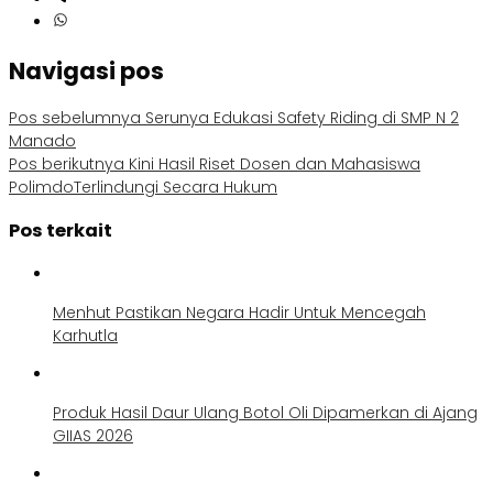
Navigasi pos
Pos sebelumnya
Serunya Edukasi Safety Riding di SMP N 2
Manado
Pos berikutnya
Kini Hasil Riset Dosen dan Mahasiswa
PolimdoTerlindungi Secara Hukum
Pos terkait
Menhut Pastikan Negara Hadir Untuk Mencegah
Karhutla
Produk Hasil Daur Ulang Botol Oli Dipamerkan di Ajang
GIIAS 2026