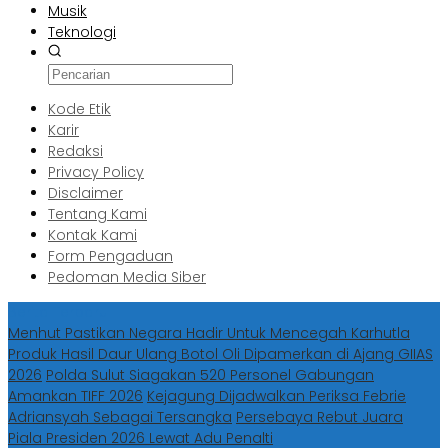
Musik
Teknologi
Kode Etik
Karir
Redaksi
Privacy Policy
Disclaimer
Tentang Kami
Kontak Kami
Form Pengaduan
Pedoman Media Siber
Berita Terbaru
Menhut Pastikan Negara Hadir Untuk Mencegah Karhutla
Produk Hasil Daur Ulang Botol Oli Dipamerkan di Ajang GIIAS
2026
Polda Sulut Siagakan 520 Personel Gabungan
Amankan TIFF 2026
Kejagung Dijadwalkan Periksa Febrie
Adriansyah Sebagai Tersangka
Persebaya Rebut Juara
Piala Presiden 2026 Lewat Adu Penalti