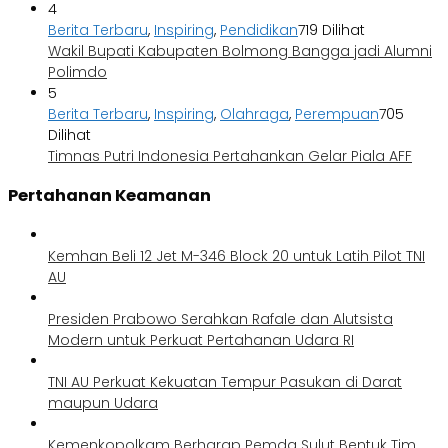
4
Berita Terbaru
,
Inspiring
,
Pendidikan
719 Dilihat
Wakil Bupati Kabupaten Bolmong Bangga jadi Alumni
Polimdo
5
Berita Terbaru
,
Inspiring
,
Olahraga
,
Perempuan
705
Dilihat
Timnas Putri Indonesia Pertahankan Gelar Piala AFF
Pertahanan Keamanan
Kemhan Beli 12 Jet M-346 Block 20 untuk Latih Pilot TNI
AU
Presiden Prabowo Serahkan Rafale dan Alutsista
Modern untuk Perkuat Pertahanan Udara RI
TNI AU Perkuat Kekuatan Tempur Pasukan di Darat
maupun Udara
Kemenkopolkam Berharap Pemda Sulut Bentuk Tim