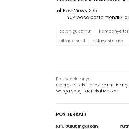
Post Views:
335
Yuk! baca berita menarik l
calon gubernur
Kampanye ter
pilkada sulut
sulawesi utara
Navigasi
Pos sebelumnya
Operasi Yustisi Polres Boltim Jaring
pos
Warga yang Tak Pakai Masker
POS TERKAIT
KPU Sulut Ingatkan
Put