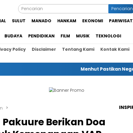
Pencarian
NAL
SULUT
MANADO
HANKAM
EKONOMI
PARIWISAT
BUDAYA
PENDIDIKAN
FILM
MUSIK
TEKNOLOGI
ivacy Policy
Disclaimer
Tentang Kami
Kontak Kami
Menhut Pastikan Negara Hadi
INSPI
an
 Pakuure Berikan Doa