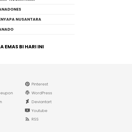
ANADONES
ENYAPA NUSANTARA
ANADO
 EMAS BI HARI INI
Pinterest
leupon
WordPress
in
Deviantart
Youtube
RSS