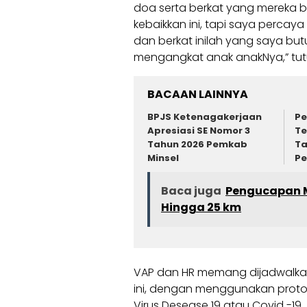
doa serta berkat yang mereka b
kebaikkan ini, tapi saya perca
dan berkat inilah yang saya bu
mengangkat anak anakNya,” tutu
BACAAN LAINNYA
BPJS Ketenagakerjaan
Pe
Apresiasi SE Nomor 3
Te
Tahun 2026 Pemkab
Ta
Minsel
Pe
Baca juga
Pengucapan M
Hingga 25 km
VAP dan HR memang dijadwalka
ini, dengan menggunakan prot
Virus Desease 19 atau Covid -19