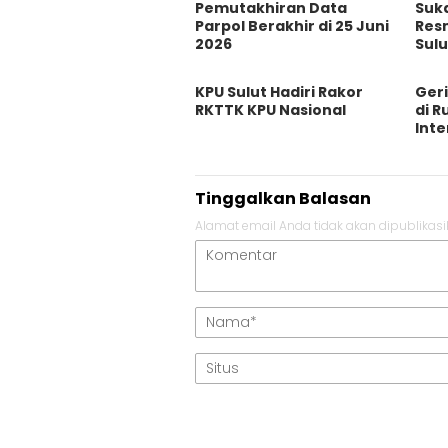
Pemutakhiran Data
Suka
Parpol Berakhir di 25 Juni
Res
2026
Sulu
KPU Sulut Hadiri Rakor
Geri
RKTTK KPU Nasional
di 
Int
Tinggalkan Balasan
Alamat email Anda tidak akan dipublikasi