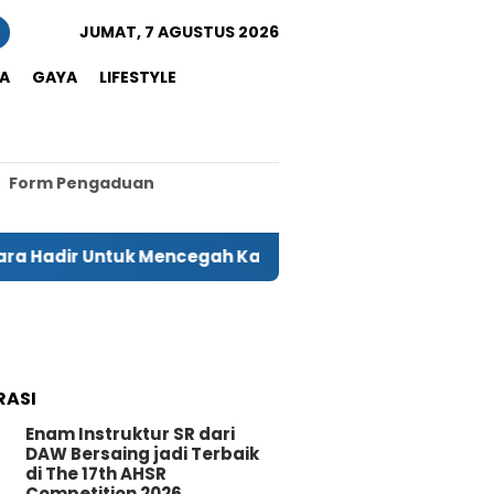
JUMAT, 7 AGUSTUS 2026
A
GAYA
LIFESTYLE
Form Pengaduan
r Untuk Mencegah Karhutla
Produk Hasil Daur Ul
RASI
Enam Instruktur SR dari
DAW Bersaing jadi Terbaik
di The 17th AHSR
Competition 2026