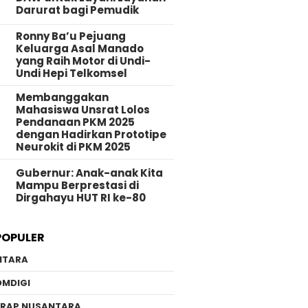
Darurat bagi Pemudik
Ronny Ba’u Pejuang
Keluarga Asal Manado
yang Raih Motor di Undi-
Undi Hepi Telkomsel
Membanggakan
Mahasiswa Unsrat Lolos
Pendanaan PKM 2025
dengan Hadirkan Prototipe
Neurokit di PKM 2025
Gubernur: Anak-anak Kita
Mampu Berprestasi di
Dirgahayu HUT RI ke-80
POPULER
NTARA
OMDIGI
ERAP NUSANTARA