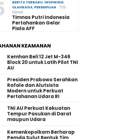
5
BERITA TERBARU
,
INSPIRING
,
OLAHRAGA
,
PEREMPUAN
705
Dilihat
Timnas Putri Indonesia
Pertahankan Gelar
Piala AFF
AHANAN KEAMANAN
Kemhan Beli 12 Jet M-346
Block 20 untuk Latih Pilot TNI
AU
Presiden Prabowo Serahkan
Rafale dan Alutsista
Modern untuk Perkuat
Pertahanan Udara RI
TNI AU Perkuat Kekuatan
Tempur Pasukan di Darat
maupun Udara
Kemenkopolkam Berharap
Pemda Sulut Bentuk Tim