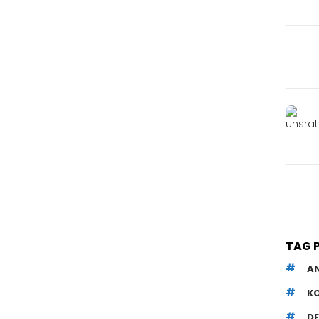
TAG 
A
K
D