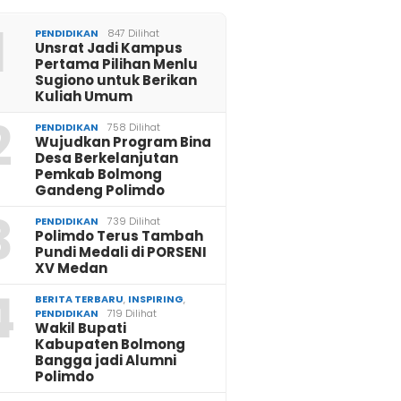
1
PENDIDIKAN
847 Dilihat
Unsrat Jadi Kampus
Pertama Pilihan Menlu
Sugiono untuk Berikan
Kuliah Umum
2
PENDIDIKAN
758 Dilihat
Wujudkan Program Bina
Desa Berkelanjutan
Pemkab Bolmong
Gandeng Polimdo
3
PENDIDIKAN
739 Dilihat
Polimdo Terus Tambah
Pundi Medali di PORSENI
XV Medan
4
BERITA TERBARU
,
INSPIRING
,
PENDIDIKAN
719 Dilihat
Wakil Bupati
Kabupaten Bolmong
Bangga jadi Alumni
Polimdo