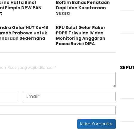
rno Hatta Binol
Boltim Bahas Penataan
mi Pimpin DPW PAN
Dapil dan Kesetaraan
t
Suara
ndra Gelar HUT Ke-18
KPU Sulut Gelar Rakor
Rumah Prabowo untuk
PDPB Triwulan IV dan
ernal dan Sederhana
Monitoring Anggaran
Pasca Revisi DIPA
SEPU
kan.
Ruas yang wajib ditandai
*