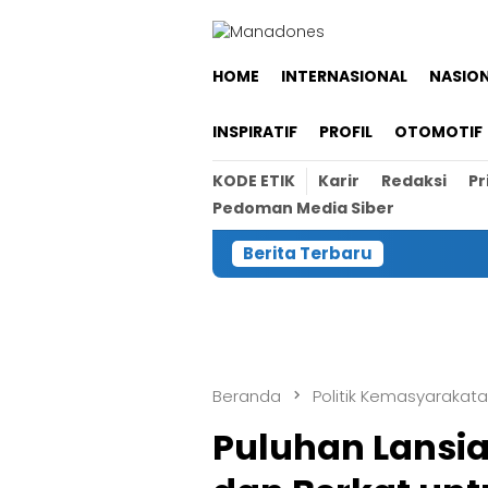
Loncat
ke
konten
HOME
INTERNASIONAL
NASIO
INSPIRATIF
PROFIL
OTOMOTIF
KODE ETIK
Karir
Redaksi
Pr
Pedoman Media Siber
Berita Terbaru
Beranda
Politik Kemasyarakat
Puluhan Lansia