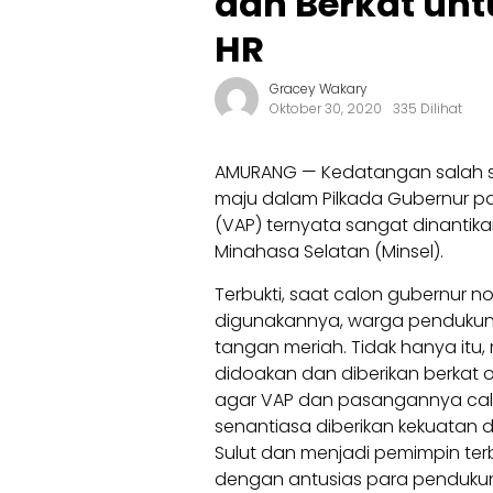
dan Berkat un
HR
Gracey Wakary
Oktober 30, 2020
335 Dilihat
AMURANG — Kedatangan salah sa
maju dalam Pilkada Gubernur 
(VAP) ternyata sangat dinantik
Minahasa Selatan (Minsel).
Terbukti, saat calon gubernur no
digunakannya, warga pendukun
tangan meriah. Tidak hanya itu
didoakan dan diberikan berkat 
agar VAP dan pasangannya calo
senantiasa diberikan kekuatan 
Sulut dan menjadi pemimpin terbaik
dengan antusias para pendukun