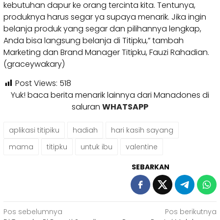
kebutuhan dapur ke orang tercinta kita. Tentunya,
produknya harus segar ya supaya menarik. Jika ingin
belanja produk yang segar dan pilihannya lengkap,
Anda bisa langsung belanja di Titipku,” tambah
Marketing dan Brand Manager Titipku, Fauzi Rahadian.
(graceywakary)
Post Views:
518
Yuk! baca berita menarik lainnya dari Manadones di
saluran
WHATSAPP
aplikasi titipiku
hadiah
hari kasih sayang
mama
titipku
untuk ibu
valentine
SEBARKAN
Navigasi
Pos sebelumnya
Pos berikutnya