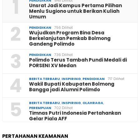
1
PENDIDIKAN
845 Dilihat
Unsrat Jadi Kampus Pertama Pilihan
Menlu Sugiono untuk Berikan Kuliah
Umum
2
PENDIDIKAN
756 Dilihat
Wujudkan Program Bina Desa
Berkelanjutan Pemkab Bolmong
Gandeng Polimdo
3
PENDIDIKAN
736 Dilihat
Polimdo Terus Tambah Pundi Medali di
PORSENI XV Medan
4
BERITA TERBARU
,
INSPIRING
,
PENDIDIKAN
717 Dilihat
Wakil Bupati Kabupaten Bolmong
Bangga jadi Alumni Polimdo
5
BERITA TERBARU
,
INSPIRING
,
OLAHRAGA
,
PEREMPUAN
702 Dilihat
Timnas Putri Indonesia Pertahankan
Gelar Piala AFF
PERTAHANAN KEAMANAN