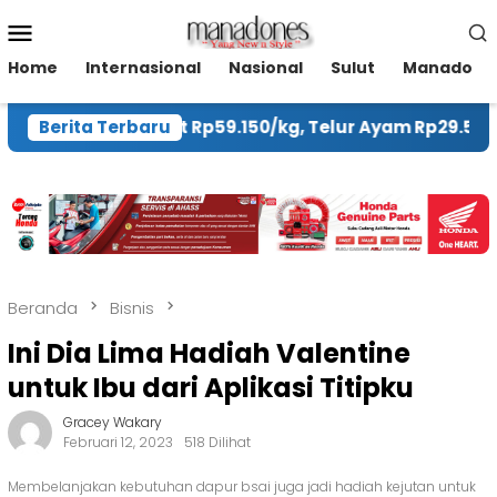
Loncat
Menu
ke
Mobile
konten
Home
Internasional
Nasional
Sulut
Manado
rga Cabai Rawit Rp59.150/kg, Telur Ayam Rp29.550/kg
Berita Terbaru
Beranda
Bisnis
Ini Dia Lima Hadiah Valentine
untuk Ibu dari Aplikasi Titipku
Gracey Wakary
Februari 12, 2023
518 Dilihat
Membelanjakan kebutuhan dapur bsai juga jadi hadiah kejutan untuk