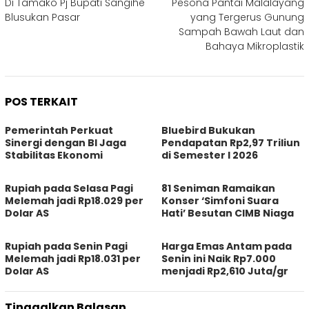
Di Tamako Pj Bupati Sangihe
Pesona Pantai Malalayang
pos
Blusukan Pasar
yang Tergerus Gunung
Sampah Bawah Laut dan
Bahaya Mikroplastik
POS TERKAIT
Pemerintah Perkuat
Bluebird Bukukan
Sinergi dengan BI Jaga
Pendapatan Rp2,97 Triliun
Stabilitas Ekonomi
di Semester I 2026
Rupiah pada Selasa Pagi
81 Seniman Ramaikan
Melemah jadi Rp18.029 per
Konser ‘Simfoni Suara
Dolar AS
Hati’ Besutan CIMB Niaga
Rupiah pada Senin Pagi
Harga Emas Antam pada
Melemah jadi Rp18.031 per
Senin ini Naik Rp7.000
Dolar AS
menjadi Rp2,610 Juta/gr
Tinggalkan Balasan