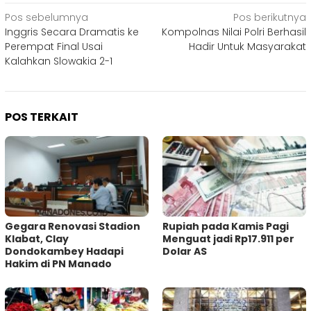
Navigasi
Pos sebelumnya
Pos berikutnya
Inggris Secara Dramatis ke
Kompolnas Nilai Polri Berhasil
pos
Perempat Final Usai
Hadir Untuk Masyarakat
Kalahkan Slowakia 2-1
POS TERKAIT
Gegara Renovasi Stadion
Rupiah pada Kamis Pagi
Klabat, Clay
Menguat jadi Rp17.911 per
Dondokambey Hadapi
Dolar AS
Hakim di PN Manado