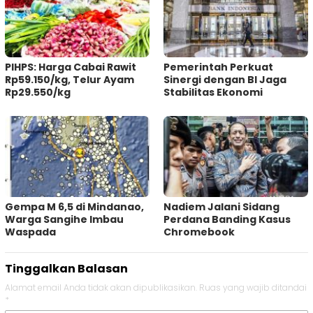
PIHPS: Harga Cabai Rawit
Pemerintah Perkuat
Rp59.150/kg, Telur Ayam
Sinergi dengan BI Jaga
Rp29.550/kg
Stabilitas Ekonomi
Gempa M 6,5 di Mindanao,
Nadiem Jalani Sidang
Warga Sangihe Imbau
Perdana Banding Kasus
Waspada
Chromebook
Tinggalkan Balasan
Alamat email Anda tidak akan dipublikasikan.
Ruas yang wajib ditandai
*