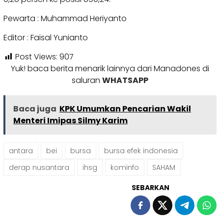
Pewarta : Muhammad Heriyanto
Editor : Faisal Yunianto
Post Views:
907
Yuk! baca berita menarik lainnya dari Manadones di
saluran
WHATSAPP
Baca juga
KPK Umumkan Pencarian Wakil
Menteri Imipas Silmy Karim
antara
bei
bursa
bursa efek indonesia
derap nusantara
ihsg
kominfo
SAHAM
SEBARKAN