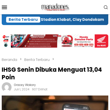
Loncat
Menu
ke
Mobile
konten
ara Renovasi Stadion Klabat, Clay Dondokambey Hada
Berita Terbaru
Beranda
Berita Terbaru
IHSG Senin Dibuka Menguat 13,04
Poin
Gracey Wakary
Juli 1, 2024
907 Dilihat