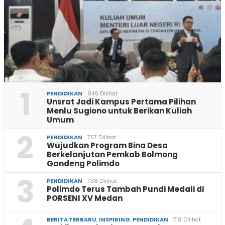
1
PENDIDIKAN
846 Dilihat
Unsrat Jadi Kampus Pertama Pilihan
Menlu Sugiono untuk Berikan Kuliah
Umum
2
PENDIDIKAN
757 Dilihat
Wujudkan Program Bina Desa
Berkelanjutan Pemkab Bolmong
Gandeng Polimdo
3
PENDIDIKAN
738 Dilihat
Polimdo Terus Tambah Pundi Medali di
PORSENI XV Medan
BERITA TERBARU
,
INSPIRING
,
PENDIDIKAN
718 Dilihat