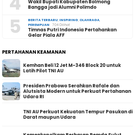
4
Wakil Bupati Kabupaten Bolmong
Bangga jadi Alumni Polimdo
5
BERITA TERBARU
,
INSPIRING
,
OLAHRAGA
,
PEREMPUAN
704 Dilihat
Timnas Putri Indonesia Pertahankan
Gelar Piala AFF
PERTAHANAN KEAMANAN
Kemhan Beli 12 Jet M-346 Block 20 untuk
Latih Pilot TNI AU
Presiden Prabowo Serahkan Rafale dan
Alutsista Modern untuk Perkuat Pertahanan
Udara RI
TNI AU Perkuat Kekuatan Tempur Pasukan di
Darat maupun Udara
Kemenkopolkam Berharap Pemda Sulut