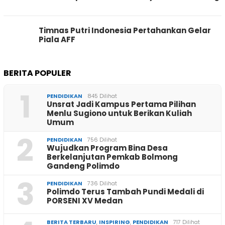
Timnas Putri Indonesia Pertahankan Gelar
Piala AFF
BERITA POPULER
1
PENDIDIKAN
845 Dilihat
Unsrat Jadi Kampus Pertama Pilihan
Menlu Sugiono untuk Berikan Kuliah
Umum
2
PENDIDIKAN
756 Dilihat
Wujudkan Program Bina Desa
Berkelanjutan Pemkab Bolmong
Gandeng Polimdo
3
PENDIDIKAN
736 Dilihat
Polimdo Terus Tambah Pundi Medali di
PORSENI XV Medan
BERITA TERBARU
,
INSPIRING
,
PENDIDIKAN
717 Dilihat