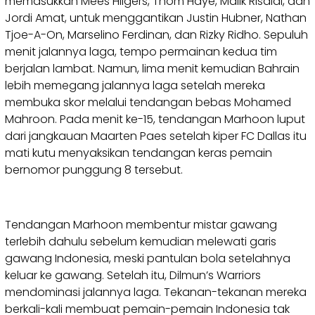
memasukkan Mees Hilgers, Thom Haye, Malik Risaldi, dan
Jordi Amat, untuk menggantikan Justin Hubner, Nathan
Tjoe-A-On, Marselino Ferdinan, dan Rizky Ridho. Sepuluh
menit jalannya laga, tempo permainan kedua tim
berjalan lambat. Namun, lima menit kemudian Bahrain
lebih memegang jalannya laga setelah mereka
membuka skor melalui tendangan bebas Mohamed
Mahroon. Pada menit ke-15, tendangan Marhoon luput
dari jangkauan Maarten Paes setelah kiper FC Dallas itu
mati kutu menyaksikan tendangan keras pemain
bernomor punggung 8 tersebut.
Tendangan Marhoon membentur mistar gawang
terlebih dahulu sebelum kemudian melewati garis
gawang Indonesia, meski pantulan bola setelahnya
keluar ke gawang. Setelah itu, Dilmun’s Warriors
mendominasi jalannya laga. Tekanan-tekanan mereka
berkali-kali membuat pemain-pemain Indonesia tak