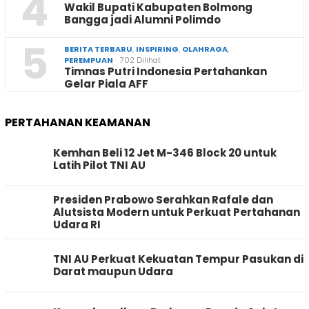
4
Wakil Bupati Kabupaten Bolmong
Bangga jadi Alumni Polimdo
5
BERITA TERBARU
,
INSPIRING
,
OLAHRAGA
,
PEREMPUAN
702 Dilihat
Timnas Putri Indonesia Pertahankan
Gelar Piala AFF
PERTAHANAN KEAMANAN
Kemhan Beli 12 Jet M-346 Block 20 untuk
Latih Pilot TNI AU
Presiden Prabowo Serahkan Rafale dan
Alutsista Modern untuk Perkuat Pertahanan
Udara RI
TNI AU Perkuat Kekuatan Tempur Pasukan di
Darat maupun Udara