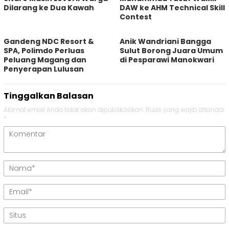
Dilarang ke Dua Kawah
DAW ke AHM Technical Skill
Contest
Gandeng NDC Resort &
Anik Wandriani Bangga
SPA, Polimdo Perluas
Sulut Borong Juara Umum
Peluang Magang dan
di Pesparawi Manokwari
Penyerapan Lulusan
Tinggalkan Balasan
Alamat email Anda tidak akan dipublikasikan.
Ruas yang wajib ditandai
*