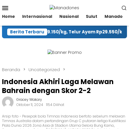
Loncat
Menu
ke
Mobile
konten
Home
Internasional
Nasional
Sulut
Manado
bai Rawit Rp59.150/kg, Telur Ayam Rp29.550/kg
Berita Terbaru
P
Beranda
Uncategorized
Indonesia Akhiri Laga Melawan
Bahrain dengan Skor 2-2
Gracey Wakary
Oktober 11, 2024
1154 Dilihat
Arsip foto - Pesepak bola Timnas Indonesia berfoto sebelum melawan
Timnas Australia dalam pertandingan Grup C putaran ketiga Kualifikasi
Piala Dunia 2026 Zona Asia di Stadion Utama Gelora Bung Karno,