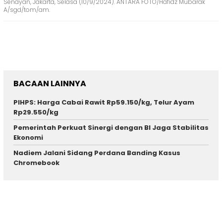
Senayan, Jakarta, Selasa (10/9/2024). ANTARA FOTO/Hafidz Mubarak
A/sgd/tom/am.
BACAAN LAINNYA
PIHPS: Harga Cabai Rawit Rp59.150/kg, Telur Ayam
Rp29.550/kg
Pemerintah Perkuat Sinergi dengan BI Jaga Stabilitas
Ekonomi
Nadiem Jalani Sidang Perdana Banding Kasus
Chromebook