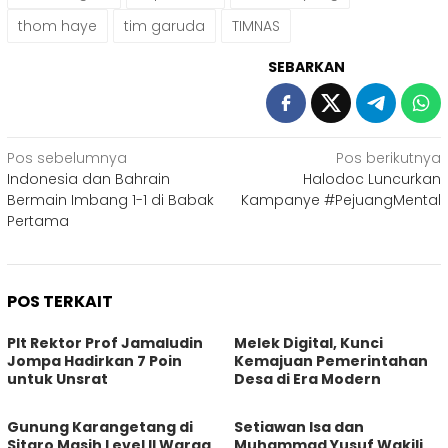
thom haye
tim garuda
TIMNAS
SEBARKAN
Navigasi
Pos sebelumnya
Pos berikutnya
Indonesia dan Bahrain
Halodoc Luncurkan
pos
Bermain Imbang 1-1 di Babak
Kampanye #PejuangMental
Pertama
POS TERKAIT
Plt Rektor Prof Jamaludin
Melek Digital, Kunci
Jompa Hadirkan 7 Poin
Kemajuan Pemerintahan
untuk Unsrat
Desa di Era Modern
Gunung Karangetang di
Setiawan Isa dan
Sitaro Masih Level II Warga
Muhammad Yusuf Wakili