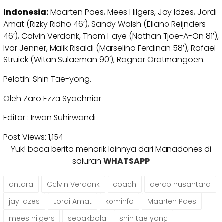
Indonesia:
Maarten Paes, Mees Hilgers, Jay Idzes, Jordi
Amat (Rizky Ridho 46′), Sandy Walsh (Eliano Reijnders
46′), Calvin Verdonk, Thom Haye (Nathan Tjoe-A-On 81′),
Ivar Jenner, Malik Risaldi (Marselino Ferdinan 58′), Rafael
Struick (Witan Sulaeman 90′), Ragnar Oratmangoen.
Pelatih: Shin Tae-yong.
Oleh Zaro Ezza Syachniar
Editor : Irwan Suhirwandi
Post Views:
1,154
Yuk! baca berita menarik lainnya dari Manadones di
saluran
WHATSAPP
antara
Calvin Verdonk
coach
derap nusantara
jay idzes
Jordi Amat
kominfo
Maarten Paes
mees hilgers
sepakbola
shin tae yong