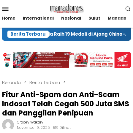
Loncat
Menu
ke
Mobile
konten
Home
Internasional
Nasional
Sulut
Manado
 Indonesia Raih 19 Medali di Ajang China-ASEAN 2026
Berita Terbaru
Beranda
Berita Terbaru
Fitur Anti-Spam dan Anti-Scam
Indosat Telah Cegah 500 Juta SMS
dan Panggilan Penipuan
Gracey Wakary
November 9, 2025
519 Dilihat