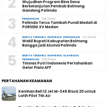
2
Wujudkan Program Bina Desa
Berkelanjutan Pemkab Bolmong
Gandeng Polimdo
3
PENDIDIKAN
746 Dilihat
Polimdo Terus Tambah Pundi Medali di
PORSENI XV Medan
4
BERITA TERBARU
,
INSPIRING
,
PENDIDIKAN
722 Dilihat
Wakil Bupati Kabupaten Bolmong
Bangga jadi Alumni Polimdo
5
BERITA TERBARU
,
INSPIRING
,
OLAHRAGA
,
PEREMPUAN
708 Dilihat
Timnas Putri Indonesia Pertahankan
Gelar Piala AFF
PERTAHANAN KEAMANAN
Kemhan Beli 12 Jet M-346 Block 20 untuk
Latih Pilot TNI AU