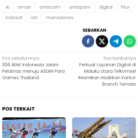
Ai
aman
antiscam
antispam
digital
Fitur
indosat
ioh
manadones
SEBARKAN
Navigasi
Pos sebelumnya
Pos berikutnya
306 Atlet Indonesia Jalani
Perkuat Layanan Digital di
pos
Pelatnas menuju ASEAN Para
Maluku Utara Telkomsel
Games Thailand
Resmikan Hadirkan Kantor
Branch Ternate
POS TERKAIT