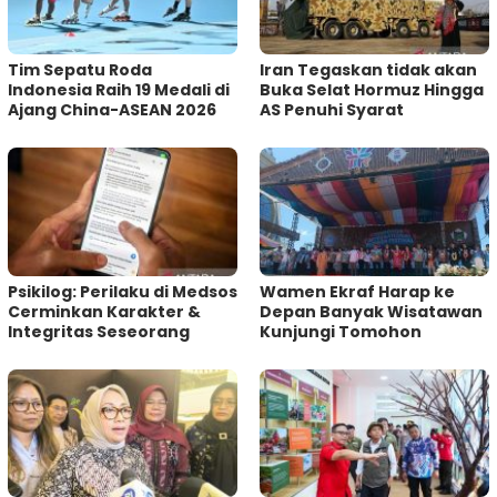
Tim Sepatu Roda
Iran Tegaskan tidak akan
Indonesia Raih 19 Medali di
Buka Selat Hormuz Hingga
Ajang China-ASEAN 2026
AS Penuhi Syarat
Psikilog: Perilaku di Medsos
Wamen Ekraf Harap ke
Cerminkan Karakter &
Depan Banyak Wisatawan
Integritas Seseorang
Kunjungi Tomohon