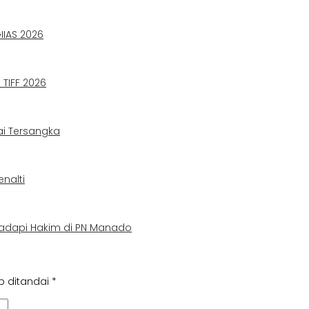
IIAS 2026
TIFF 2026
ai Tersangka
nalti
adapi Hakim di PN Manado
b ditandai
*