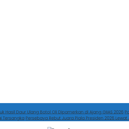
uk Hasil Daur Ulang Botol Oli Dipamerkan di Ajang GIIAS 2026
P
ai Tersangka
Persebaya Rebut Juara Piala Presiden 2026 Lewat 