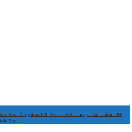
olda Sulut Siagakan 520 Personel Gabungan Amankan TIFF
Adu Penalti