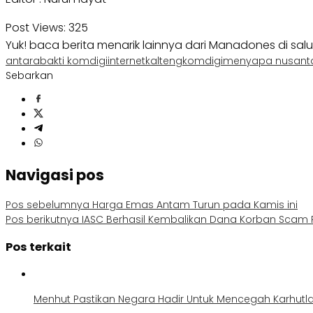
Post Views:
325
Yuk! baca berita menarik lainnya dari Manadones di sal
antara
bakti komdigi
internet
kalteng
komdigi
menyapa nusant
Sebarkan
Navigasi pos
Pos sebelumnya
Harga Emas Antam Turun pada Kamis ini
Pos berikutnya
IASC Berhasil Kembalikan Dana Korban Scam Rp
Pos terkait
Menhut Pastikan Negara Hadir Untuk Mencegah Karhutl