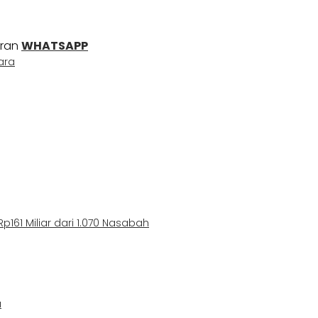
uran
WHATSAPP
ara
161 Miliar dari 1.070 Nasabah
a