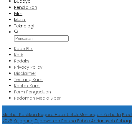
Budaya
Pendidikan
Film
Musik
Teknologi
Kode Etik
Karir
Redaksi
Privacy Policy
Disclaimer
Tentang Kami
Kontak Kami
Form Pengaduan
Pedoman Media Siber
Berita Terbaru
Menhut Pastikan Negara Hadir Untuk Mencegah Karhutla
Prod
2026
Kejagung Dijadwalkan Periksa Febrie Adriansyah Sebag