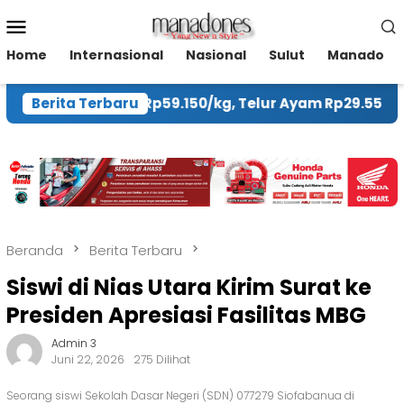
Loncat
Menu
ke
Mobile
konten
Home
Internasional
Nasional
Sulut
Manado
a Cabai Rawit Rp59.150/kg, Telur Ayam Rp29.550/kg
Berita Terbaru
Beranda
Berita Terbaru
Siswi di Nias Utara Kirim Surat ke
Presiden Apresiasi Fasilitas MBG
Admin 3
Juni 22, 2026
275 Dilihat
Seorang siswi Sekolah Dasar Negeri (SDN) 077279 Siofabanua di