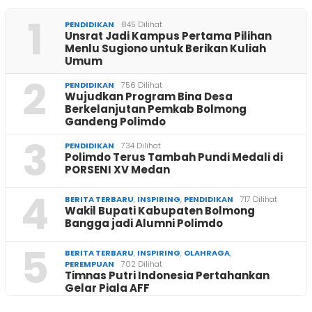
1
PENDIDIKAN
845 Dilihat
Unsrat Jadi Kampus Pertama Pilihan
Menlu Sugiono untuk Berikan Kuliah
Umum
2
PENDIDIKAN
756 Dilihat
Wujudkan Program Bina Desa
Berkelanjutan Pemkab Bolmong
Gandeng Polimdo
3
PENDIDIKAN
734 Dilihat
Polimdo Terus Tambah Pundi Medali di
PORSENI XV Medan
4
BERITA TERBARU
,
INSPIRING
,
PENDIDIKAN
717 Dilihat
Wakil Bupati Kabupaten Bolmong
Bangga jadi Alumni Polimdo
5
BERITA TERBARU
,
INSPIRING
,
OLAHRAGA
,
PEREMPUAN
702 Dilihat
Timnas Putri Indonesia Pertahankan
Gelar Piala AFF