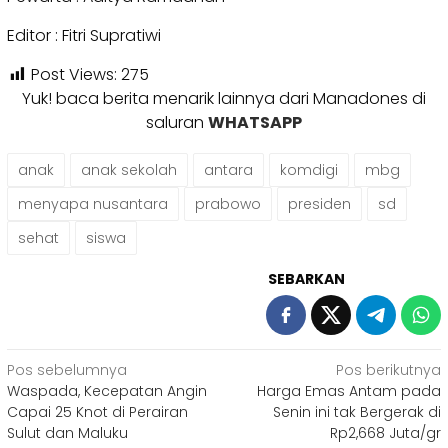
Editor : Fitri Supratiwi
Post Views:
275
Yuk! baca berita menarik lainnya dari Manadones di
saluran
WHATSAPP
anak
anak sekolah
antara
komdigi
mbg
menyapa nusantara
prabowo
presiden
sd
sehat
siswa
SEBARKAN
Navigasi
Pos sebelumnya
Pos berikutnya
Waspada, Kecepatan Angin
Harga Emas Antam pada
pos
Capai 25 Knot di Perairan
Senin ini tak Bergerak di
Sulut dan Maluku
Rp2,668 Juta/gr