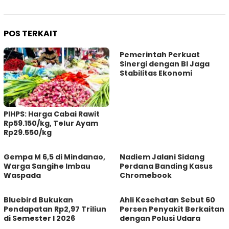
POS TERKAIT
Pemerintah Perkuat
Sinergi dengan BI Jaga
Stabilitas Ekonomi
PIHPS: Harga Cabai Rawit
Rp59.150/kg, Telur Ayam
Rp29.550/kg
Gempa M 6,5 di Mindanao,
Nadiem Jalani Sidang
Warga Sangihe Imbau
Perdana Banding Kasus
Waspada
Chromebook
Bluebird Bukukan
Ahli Kesehatan Sebut 60
Pendapatan Rp2,97 Triliun
Persen Penyakit Berkaitan
di Semester I 2026
dengan Polusi Udara