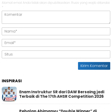
Alamat email Anda tidak akan dipublikasikan.
Ruas yang wajib ditandai
*
INSPIRASI
Enam Instruktur SR dari DAW Bersaing jadi
Terbaik di The 17th AHSR Competition 2026
Pebalap Abimanyu “Double Winner” di