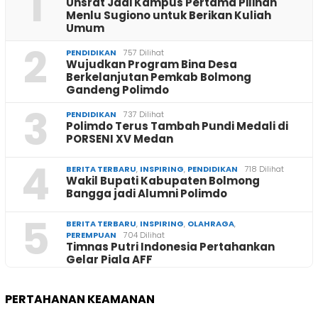
1
Unsrat Jadi Kampus Pertama Pilihan
Menlu Sugiono untuk Berikan Kuliah
Umum
2
PENDIDIKAN
757 Dilihat
Wujudkan Program Bina Desa
Berkelanjutan Pemkab Bolmong
Gandeng Polimdo
3
PENDIDIKAN
737 Dilihat
Polimdo Terus Tambah Pundi Medali di
PORSENI XV Medan
4
BERITA TERBARU
,
INSPIRING
,
PENDIDIKAN
718 Dilihat
Wakil Bupati Kabupaten Bolmong
Bangga jadi Alumni Polimdo
5
BERITA TERBARU
,
INSPIRING
,
OLAHRAGA
,
PEREMPUAN
704 Dilihat
Timnas Putri Indonesia Pertahankan
Gelar Piala AFF
PERTAHANAN KEAMANAN