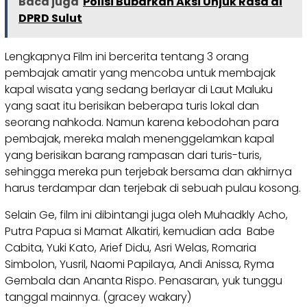
Baca juga
Polisi Bubarkan Aksi Unjuk Rasa di
DPRD Sulut
Lengkapnya Film ini bercerita tentang 3 orang
pembajak amatir yang mencoba untuk membajak
kapal wisata yang sedang berlayar di Laut Maluku
yang saat itu berisikan beberapa turis lokal dan
seorang nahkoda. Namun karena kebodohan para
pembajak, mereka malah menenggelamkan kapal
yang berisikan barang rampasan dari turis-turis,
sehingga mereka pun terjebak bersama dan akhirnya
harus terdampar dan terjebak di sebuah pulau kosong.
Selain Ge, film ini dibintangi juga oleh Muhadkly Acho,
Putra Papua si Mamat Alkatiri, kemudian ada Babe
Cabita, Yuki Kato, Arief Didu, Asri Welas, Romaria
Simbolon, Yusril, Naomi Papilaya, Andi Anissa, Ryma
Gembala dan Ananta Rispo. Penasaran, yuk tunggu
tanggal mainnya. (gracey wakary)