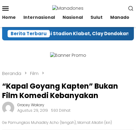
Loncat
Menu
ke
Mobile
konten
Home
Internasional
Nasional
Sulut
Manado
Gegara Renovasi Stadion Klabat, Clay Dondokambey Ha
Berita Terbaru
Beranda
Film
“Kapal Goyang Kapten” Bukan
Film Komedi Kebanyakan
Gracey Wakary
Agustus 29, 2019
593 Dilihat
Ge Pamungkas Muhadkly Acho (tengah), Mamat Alkatiri (kiri)