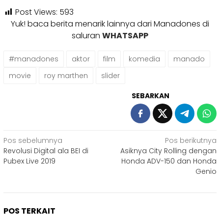
Post Views:
593
Yuk! baca berita menarik lainnya dari Manadones di
saluran
WHATSAPP
#manadones
aktor
film
komedia
manado
movie
roy marthen
slider
SEBARKAN
Navigasi
Pos sebelumnya
Pos berikutnya
Revolusi Digital ala BEI di
Asiknya City Rolling dengan
pos
Pubex Live 2019
Honda ADV-150 dan Honda
Genio
POS TERKAIT