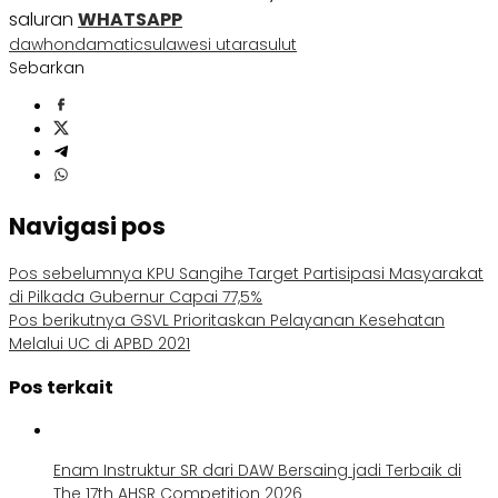
saluran
WHATSAPP
daw
honda
matic
sulawesi utara
sulut
Sebarkan
Navigasi pos
Pos sebelumnya
KPU Sangihe Target Partisipasi Masyarakat
di Pilkada Gubernur Capai 77,5%
Pos berikutnya
GSVL Prioritaskan Pelayanan Kesehatan
Melalui UC di APBD 2021
Pos terkait
Enam Instruktur SR dari DAW Bersaing jadi Terbaik di
The 17th AHSR Competition 2026