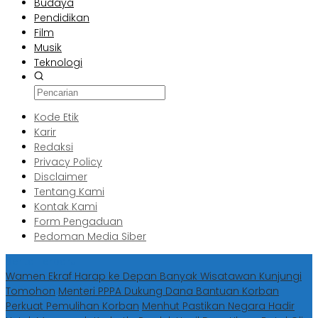
Budaya
Pendidikan
Film
Musik
Teknologi
Kode Etik
Karir
Redaksi
Privacy Policy
Disclaimer
Tentang Kami
Kontak Kami
Form Pengaduan
Pedoman Media Siber
Berita Terbaru
Wamen Ekraf Harap ke Depan Banyak Wisatawan Kunjungi
Tomohon
Menteri PPPA Dukung Dana Bantuan Korban
Perkuat Pemulihan Korban
Menhut Pastikan Negara Hadir