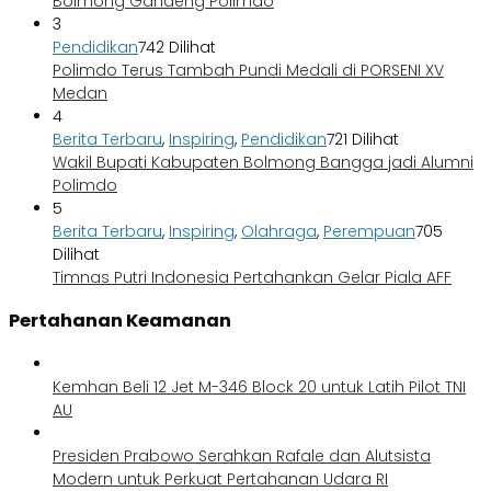
Bolmong Gandeng Polimdo
3
Pendidikan
742 Dilihat
Polimdo Terus Tambah Pundi Medali di PORSENI XV
Medan
4
Berita Terbaru
,
Inspiring
,
Pendidikan
721 Dilihat
Wakil Bupati Kabupaten Bolmong Bangga jadi Alumni
Polimdo
5
Berita Terbaru
,
Inspiring
,
Olahraga
,
Perempuan
705
Dilihat
Timnas Putri Indonesia Pertahankan Gelar Piala AFF
Pertahanan Keamanan
Kemhan Beli 12 Jet M-346 Block 20 untuk Latih Pilot TNI
AU
Presiden Prabowo Serahkan Rafale dan Alutsista
Modern untuk Perkuat Pertahanan Udara RI