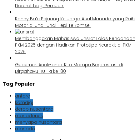
Darurat bagi Pemudik
Ronny Ba’u Pejuang Keluarga Asal Manado yang Raih
Motor di Undi-Undi Hepi Telkomsel
Membanggakan Mahasiswa Unsrat Lolos Pendanaan
PKM 2025 dengan Hadirkan Prototipe Neurokit di PKM
2025
Gubernur: Anak-anak Kita Mampu Berprestasi di
Dirgahayu HUT RI ke-80
Tag Populer
antara
komdigi
derap nusantara
manadones
menyapa nusantara
manado