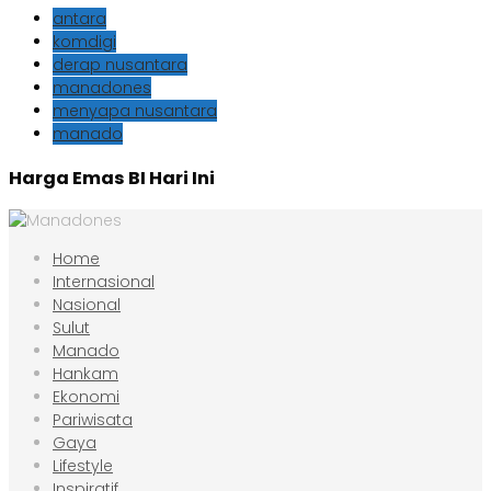
antara
komdigi
derap nusantara
manadones
menyapa nusantara
manado
Harga Emas BI Hari Ini
Home
Internasional
Nasional
Sulut
Manado
Hankam
Ekonomi
Pariwisata
Gaya
Lifestyle
Inspiratif