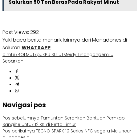
Salurkan 50 Ton Beras Pada Rakyat Minut
Post Views:
292
Yuk! baca berita menarik lainnya dari Manadones di
saluran
WHATSAPP
bimtek
BOLMUT
kpu
KPU SULUT
Meidy Tinangon
pemilu
Sebarkan
Navigasi pos
Pos sebelumnya
Tamuntan Serahkan Bantuan Pemkab
Sangihe untuk 12 KK di Petta Timur
Pos berikutnya
TECNO SPARK 10 Series NFC segera Meluncur
di Indonesia