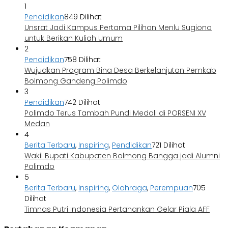
1
Pendidikan
849 Dilihat
Unsrat Jadi Kampus Pertama Pilihan Menlu Sugiono
untuk Berikan Kuliah Umum
2
Pendidikan
758 Dilihat
Wujudkan Program Bina Desa Berkelanjutan Pemkab
Bolmong Gandeng Polimdo
3
Pendidikan
742 Dilihat
Polimdo Terus Tambah Pundi Medali di PORSENI XV
Medan
4
Berita Terbaru
,
Inspiring
,
Pendidikan
721 Dilihat
Wakil Bupati Kabupaten Bolmong Bangga jadi Alumni
Polimdo
5
Berita Terbaru
,
Inspiring
,
Olahraga
,
Perempuan
705
Dilihat
Timnas Putri Indonesia Pertahankan Gelar Piala AFF