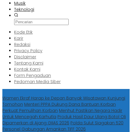
Musik
Teknologi
Kode Etik
Karir
Redaksi
Privacy Policy
Disclaimer
Tentang Kami
Kontak Kami
Form Pengaduan
Pedoman Media Siber
Berita Terbaru
Wamen Ekraf Harap ke Depan Banyak Wisatawan Kunjungi
Tomohon
Menteri PPPA Dukung Dana Bantuan Korban
Perkuat Pemulihan Korban
Menhut Pastikan Negara Hadir
Untuk Mencegah Karhutla
Produk Hasil Daur Ulang Botol Oli
Dipamerkan di Ajang GIIAS 2026
Polda Sulut Siagakan 520
Personel Gabungan Amankan TIFF 2026