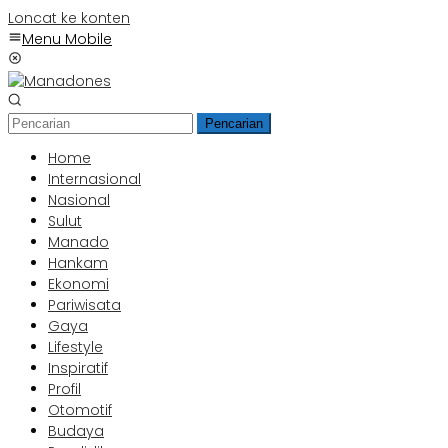
Loncat ke konten
Menu Mobile
Pencarian
Home
Internasional
Nasional
Sulut
Manado
Hankam
Ekonomi
Pariwisata
Gaya
Lifestyle
Inspiratif
Profil
Otomotif
Budaya