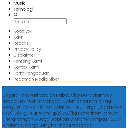
Musik
Teknologi
Kode Etik
Karir
Redaksi
Privacy Policy
Disclaimer
Tentang Kami
Kontak Kami
Form Pengaduan
Pedoman Media Siber
Berita Terbaru
Gegara Renovasi Stadion Klabat, Clay Dondokambey
Hadapi Hakim di PN Manado
Rupiah pada Kamis Pagi
Menguat jadi Rp17.911 per Dolar AS
PIHPS: Harga Cabai Rawit
Rp59.150/kg, Telur Ayam Rp29.550/kg
Pemerintah Perkuat
Sinergi dengan BI Jaga Stabilitas Ekonomi
Gempa M 6,5 di
Mindanao, Warga Sangihe Imbau Waspada