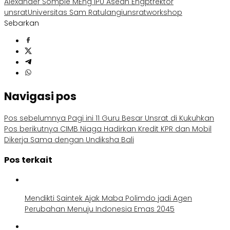
Alexander Sompie MEng IPU Asean Eng
pt
rektor
unsrat
Universitas Sam Ratulangi
unsrat
workshop
Sebarkan
Navigasi pos
Pos sebelumnya
Pagi ini 11 Guru Besar Unsrat di Kukuhkan
Pos berikutnya
CIMB Niaga Hadirkan Kredit KPR dan Mobil
Dikerja Sama dengan Undiksha Bali
Pos terkait
Mendikti Saintek Ajak Maba Polimdo jadi Agen
Perubahan Menuju Indonesia Emas 2045