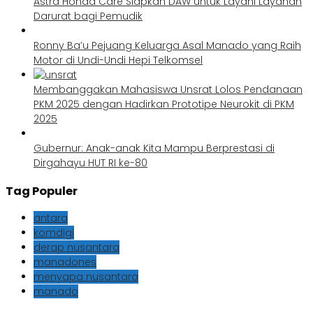
Astra Honda Care Siapkan DAW untuk Layani Layanan
Darurat bagi Pemudik
Ronny Ba’u Pejuang Keluarga Asal Manado yang Raih
Motor di Undi-Undi Hepi Telkomsel
Membanggakan Mahasiswa Unsrat Lolos Pendanaan
PKM 2025 dengan Hadirkan Prototipe Neurokit di PKM
2025
Gubernur: Anak-anak Kita Mampu Berprestasi di
Dirgahayu HUT RI ke-80
Tag Populer
antara
komdigi
derap nusantara
manadones
menyapa nusantara
manado