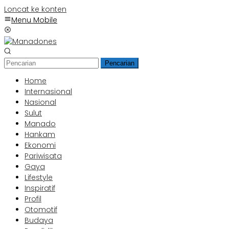
Loncat ke konten
Menu Mobile
Pencarian
Home
Internasional
Nasional
Sulut
Manado
Hankam
Ekonomi
Pariwisata
Gaya
Lifestyle
Inspiratif
Profil
Otomotif
Budaya