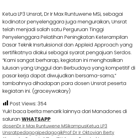
Ketua LP3 Unsrat, Dr Ir Max Runtuwene MSi, sebagai
kodinator penyelenggara juga menguraikan, Unsrat
telah menjadi salah satu Perguruan Tinggi
Penyelenggara Pelatihan Peningkatan Keterampilan
Dasar Teknik Insrtuksional dan Appleid Approach yang
sertifikatnya diakui sebagai syarat pengajuan Serdos.
“Kami sangat berharap, kegiatan ini menghasilkan
lulusan yang Unggul dan Berbudaya yang kompetitif di
pasar kerja dapat diwujudkan bersama-sama,”
tambahnya dihadapan para dosen Unsrat peserta
kegiatan ini. (graceywakary)
Post Views:
354
Yuk! baca berita menarik lainnya dari Manadones di
saluran
WHATSAPP
dosen
Dr Ir Max Runtuwene MSi
kampus
Ketua LP3
Unsrat
pedagogi
pedagogik
Prof Dr Ir Oktovian Berty