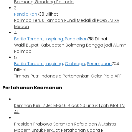
Bolmong Gandeng Polimdo
3
Pendidikan
738 Dilihat
Polimdo Terus Tambah Pundi Medali di PORSENI XV
Medan
4
Berita Terbaru
,
Inspiring
,
Pendidikan
718 Dilihat
Wakil Bupati Kabupaten Bolmong Bangga jadi Alumni
Polimdo
5
Berita Terbaru
,
Inspiring
,
Olahraga
,
Perempuan
704
Dilihat
Timnas Putri Indonesia Pertahankan Gelar Piala AFF
Pertahanan Keamanan
Kemhan Beli 12 Jet M-346 Block 20 untuk Latih Pilot TNI
AU
Presiden Prabowo Serahkan Rafale dan Alutsista
Modern untuk Perkuat Pertahanan Udara RI