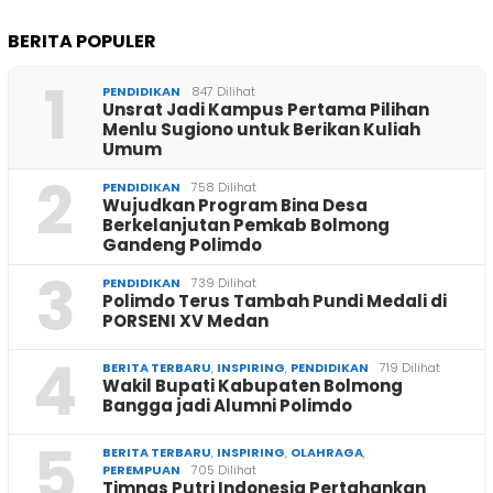
BERITA POPULER
1
PENDIDIKAN
847 Dilihat
Unsrat Jadi Kampus Pertama Pilihan
Menlu Sugiono untuk Berikan Kuliah
Umum
2
PENDIDIKAN
758 Dilihat
Wujudkan Program Bina Desa
Berkelanjutan Pemkab Bolmong
Gandeng Polimdo
3
PENDIDIKAN
739 Dilihat
Polimdo Terus Tambah Pundi Medali di
PORSENI XV Medan
4
BERITA TERBARU
,
INSPIRING
,
PENDIDIKAN
719 Dilihat
Wakil Bupati Kabupaten Bolmong
Bangga jadi Alumni Polimdo
5
BERITA TERBARU
,
INSPIRING
,
OLAHRAGA
,
PEREMPUAN
705 Dilihat
Timnas Putri Indonesia Pertahankan