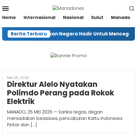
Loncat
Menu
ke
Mobile
konten
Home
Internasional
Nasional
Sulut
Manado
Menhut Pastikan Negara Hadir Untuk Mencegah Kar
Berita Terbaru
Mei 25, 2026
Direktur Alelo Nyatakan
Polimdo Perang pada Rokok
Elektrik
MANADO, 25 MEI 2026 — Sanksi tegas, degan
meniadakan beasiswa, pencabutan Kartu Indonesia
Pintar dan […]