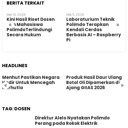
BERITA TERKAIT
Mei 11, 2026
Mei 8, 2026
Laboraturium Teknik
Perkuat Daya Saing
«
»
Polimdo Terapkan
Global, Polimdo
Kendali Cerdas
Prioritaskan Penelitian
Berbasis AI – Raspberry
Berdampak dan
Pi
Hadirkan Perlindungan
Paten
HEADLINES
Produk Hasil Daur Ulang
Polda Sulut Siagakan 52
Botol Oli Dipamerkan di
Personel Gabungan
«
»
Ajang GIIAS 2026
Amankan TIFF 2026
TAG:
DOSEN
Direktur Alelo Nyatakan Polimdo
Perang pada Rokok Elektrik