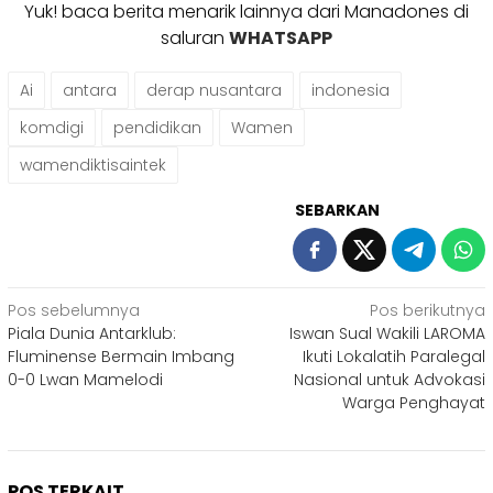
Yuk! baca berita menarik lainnya dari Manadones di
saluran
WHATSAPP
Ai
antara
derap nusantara
indonesia
komdigi
pendidikan
Wamen
wamendiktisaintek
SEBARKAN
Navigasi
Pos sebelumnya
Pos berikutnya
Piala Dunia Antarklub:
Iswan Sual Wakili LAROMA
pos
Fluminense Bermain Imbang
Ikuti Lokalatih Paralegal
0-0 Lwan Mamelodi
Nasional untuk Advokasi
Warga Penghayat
POS TERKAIT