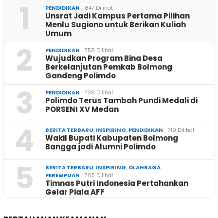
1
PENDIDIKAN
847 Dilihat
Unsrat Jadi Kampus Pertama Pilihan
Menlu Sugiono untuk Berikan Kuliah
Umum
2
PENDIDIKAN
758 Dilihat
Wujudkan Program Bina Desa
Berkelanjutan Pemkab Bolmong
Gandeng Polimdo
3
PENDIDIKAN
739 Dilihat
Polimdo Terus Tambah Pundi Medali di
PORSENI XV Medan
4
BERITA TERBARU
,
INSPIRING
,
PENDIDIKAN
719 Dilihat
Wakil Bupati Kabupaten Bolmong
Bangga jadi Alumni Polimdo
5
BERITA TERBARU
,
INSPIRING
,
OLAHRAGA
,
PEREMPUAN
705 Dilihat
Timnas Putri Indonesia Pertahankan
Gelar Piala AFF