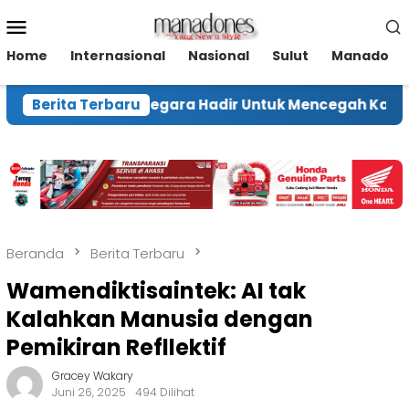
Loncat
Menu
ke
Mobile
konten
Home
Internasional
Nasional
Sulut
Manado
 Pastikan Negara Hadir Untuk Mencegah Karhutla
Berita Terbaru
Beranda
Berita Terbaru
Wamendiktisaintek: AI tak
Kalahkan Manusia dengan
Pemikiran Refllektif
Gracey Wakary
Juni 26, 2025
494 Dilihat