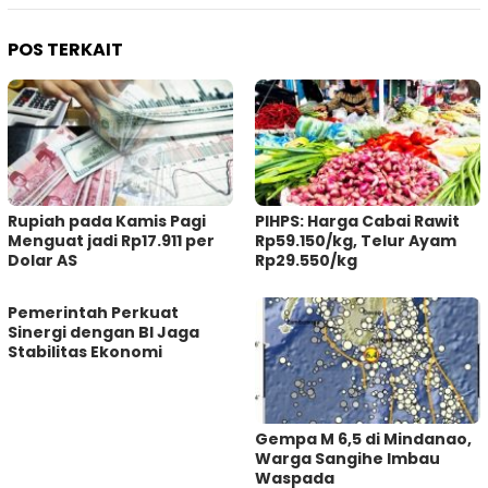
POS TERKAIT
Rupiah pada Kamis Pagi
PIHPS: Harga Cabai Rawit
Menguat jadi Rp17.911 per
Rp59.150/kg, Telur Ayam
Dolar AS
Rp29.550/kg
Pemerintah Perkuat
Sinergi dengan BI Jaga
Stabilitas Ekonomi
Gempa M 6,5 di Mindanao,
Warga Sangihe Imbau
Waspada