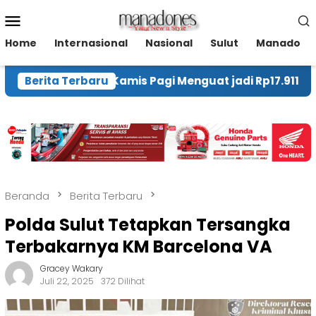
Loncat
Menu
ke
Mobile
konten
Home
Internasional
Nasional
Sulut
Manado
Rupiah pada Kamis Pagi Menguat jadi Rp17.911 per Dola
Berita Terbaru
Beranda
Berita Terbaru
Polda Sulut Tetapkan Tersangka
Terbakarnya KM Barcelona VA
Gracey Wakary
Juli 22, 2025
372 Dilihat