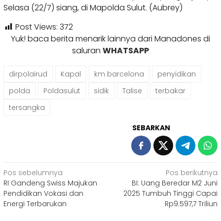
Selasa (22/7) siang, di Mapolda Sulut. (Aubrey)
Post Views:
372
Yuk! baca berita menarik lainnya dari Manadones di
saluran
WHATSAPP
dirpolairud
Kapal
km barcelona
penyidikan
polda
Poldasulut
sidik
Talise
terbakar
tersangka
SEBARKAN
Navigasi
Pos sebelumnya
Pos berikutnya
RI Gandeng Swiss Majukan
BI: Uang Beredar M2 Juni
pos
Pendidikan Vokasi dan
2025 Tumbuh Tinggi Capai
Energi Terbarukan
Rp9.597,7 Triliun