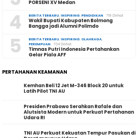
PORSENI XV Medan
4
BERITA TERBARU
,
INSPIRING
,
PENDIDIKAN
718 Dilihat
Wakil Bupati Kabupaten Bolmong
Bangga jadi Alumni Polimdo
5
BERITA TERBARU
,
INSPIRING
,
OLAHRAGA
,
PEREMPUAN
704 Dilihat
Timnas Putri Indonesia Pertahankan
Gelar Piala AFF
PERTAHANAN KEAMANAN
Kemhan Beli 12 Jet M-346 Block 20 untuk
Latih Pilot TNI AU
Presiden Prabowo Serahkan Rafale dan
Alutsista Modern untuk Perkuat Pertahanan
Udara RI
TNI AU Perkuat Kekuatan Tempur Pasukan di