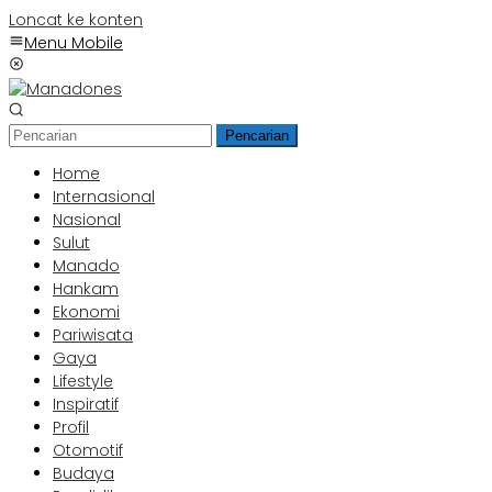
Loncat ke konten
Menu Mobile
Pencarian
Home
Internasional
Nasional
Sulut
Manado
Hankam
Ekonomi
Pariwisata
Gaya
Lifestyle
Inspiratif
Profil
Otomotif
Budaya