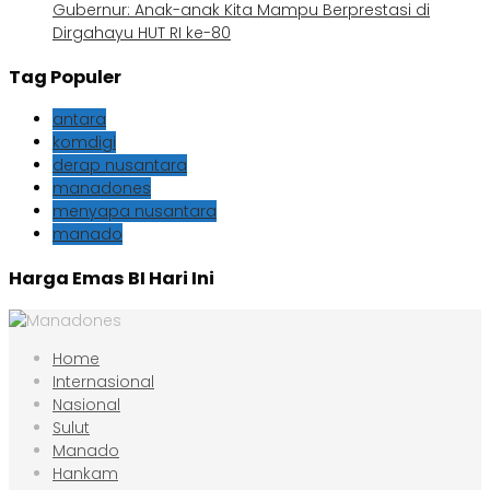
Gubernur: Anak-anak Kita Mampu Berprestasi di
Dirgahayu HUT RI ke-80
Tag Populer
antara
komdigi
derap nusantara
manadones
menyapa nusantara
manado
Harga Emas BI Hari Ini
Home
Internasional
Nasional
Sulut
Manado
Hankam