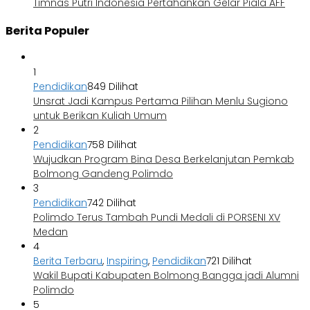
Timnas Putri Indonesia Pertahankan Gelar Piala AFF
Berita Populer
1
Pendidikan
849 Dilihat
Unsrat Jadi Kampus Pertama Pilihan Menlu Sugiono
untuk Berikan Kuliah Umum
2
Pendidikan
758 Dilihat
Wujudkan Program Bina Desa Berkelanjutan Pemkab
Bolmong Gandeng Polimdo
3
Pendidikan
742 Dilihat
Polimdo Terus Tambah Pundi Medali di PORSENI XV
Medan
4
Berita Terbaru
,
Inspiring
,
Pendidikan
721 Dilihat
Wakil Bupati Kabupaten Bolmong Bangga jadi Alumni
Polimdo
5