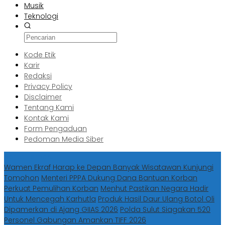
Musik
Teknologi
Kode Etik
Karir
Redaksi
Privacy Policy
Disclaimer
Tentang Kami
Kontak Kami
Form Pengaduan
Pedoman Media Siber
Berita Terbaru
Wamen Ekraf Harap ke Depan Banyak Wisatawan Kunjungi
Tomohon
Menteri PPPA Dukung Dana Bantuan Korban
Perkuat Pemulihan Korban
Menhut Pastikan Negara Hadir
Untuk Mencegah Karhutla
Produk Hasil Daur Ulang Botol Oli
Dipamerkan di Ajang GIIAS 2026
Polda Sulut Siagakan 520
Personel Gabungan Amankan TIFF 2026