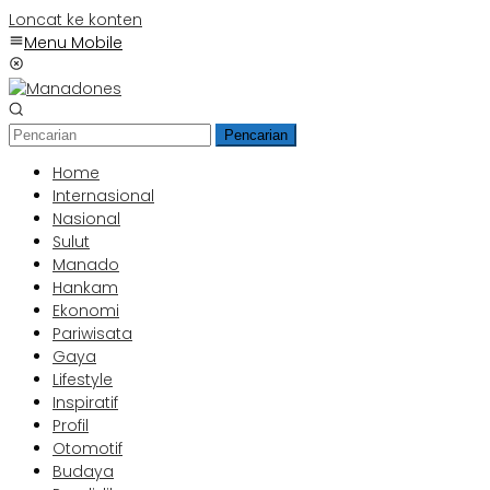
Loncat ke konten
Menu Mobile
Pencarian
Home
Internasional
Nasional
Sulut
Manado
Hankam
Ekonomi
Pariwisata
Gaya
Lifestyle
Inspiratif
Profil
Otomotif
Budaya