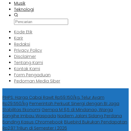
Musik
Teknologi
Kode Etik
Karir
Redaksi
Privacy Policy
Disclaimer
Tentang Kami
Kontak Kami
Form Pengaduan
Pedoman Media Siber
Berita Terbaru
PIHPS: Harga Cabai Rawit Rp59.150/kg, Telur Ayam
Rp29.550/kg
Pemerintah Perkuat Sinergi dengan BI Jaga
Stabilitas Ekonomi
Gempa M 6,5 di Mindanao, Warga
Sangihe Imbau Waspada
Nadiem Jalani Sidang Perdana
Banding Kasus Chromebook
Bluebird Bukukan Pendapatan
Rp2,97 Triliun di Semester I 2026