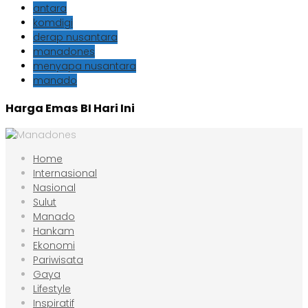
antara
komdigi
derap nusantara
manadones
menyapa nusantara
manado
Harga Emas BI Hari Ini
Home
Internasional
Nasional
Sulut
Manado
Hankam
Ekonomi
Pariwisata
Gaya
Lifestyle
Inspiratif