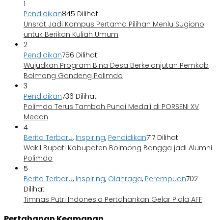
1
Pendidikan
845 Dilihat
Unsrat Jadi Kampus Pertama Pilihan Menlu Sugiono
untuk Berikan Kuliah Umum
2
Pendidikan
756 Dilihat
Wujudkan Program Bina Desa Berkelanjutan Pemkab
Bolmong Gandeng Polimdo
3
Pendidikan
736 Dilihat
Polimdo Terus Tambah Pundi Medali di PORSENI XV
Medan
4
Berita Terbaru
,
Inspiring
,
Pendidikan
717 Dilihat
Wakil Bupati Kabupaten Bolmong Bangga jadi Alumni
Polimdo
5
Berita Terbaru
,
Inspiring
,
Olahraga
,
Perempuan
702
Dilihat
Timnas Putri Indonesia Pertahankan Gelar Piala AFF
Pertahanan Keamanan