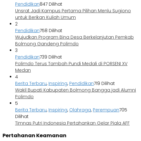
Pendidikan
847 Dilihat
Unsrat Jadi Kampus Pertama Pilihan Menlu Sugiono
untuk Berikan Kuliah Umum
2
Pendidikan
758 Dilihat
Wujudkan Program Bina Desa Berkelanjutan Pemkab
Bolmong Gandeng Polimdo
3
Pendidikan
739 Dilihat
Polimdo Terus Tambah Pundi Medali di PORSENI XV
Medan
4
Berita Terbaru
,
Inspiring
,
Pendidikan
719 Dilihat
Wakil Bupati Kabupaten Bolmong Bangga jadi Alumni
Polimdo
5
Berita Terbaru
,
Inspiring
,
Olahraga
,
Perempuan
705
Dilihat
Timnas Putri Indonesia Pertahankan Gelar Piala AFF
Pertahanan Keamanan