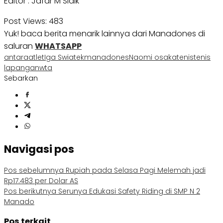
Editor : Jafar M Sidik
Post Views:
483
Yuk! baca berita menarik lainnya dari Manadones di
saluran
WHATSAPP
antara
atlet
Iga Swiatek
manadones
Naomi osaka
tenis
tenis
lapangan
wta
Sebarkan
Navigasi pos
Pos sebelumnya
Rupiah pada Selasa Pagi Melemah jadi
Rp17.483 per Dolar AS
Pos berikutnya
Serunya Edukasi Safety Riding di SMP N 2
Manado
Pos terkait