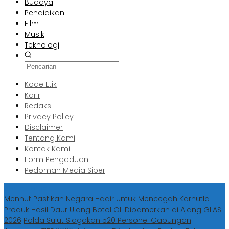
Budaya
Pendidikan
Film
Musik
Teknologi
Kode Etik
Karir
Redaksi
Privacy Policy
Disclaimer
Tentang Kami
Kontak Kami
Form Pengaduan
Pedoman Media Siber
Berita Terbaru
Menhut Pastikan Negara Hadir Untuk Mencegah Karhutla
Produk Hasil Daur Ulang Botol Oli Dipamerkan di Ajang GIIAS
2026
Polda Sulut Siagakan 520 Personel Gabungan