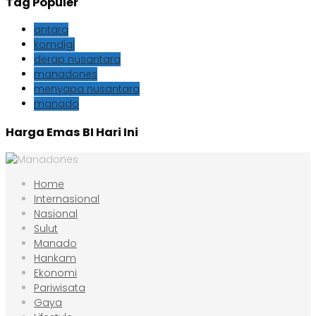
Tag Populer
antara
komdigi
derap nusantara
manadones
menyapa nusantara
manado
Harga Emas BI Hari Ini
Home
Internasional
Nasional
Sulut
Manado
Hankam
Ekonomi
Pariwisata
Gaya